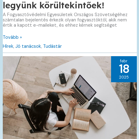
legyünk körültekintőek!
A Fogyasztóvédelmi Egyesületek Országos Szövetségéhez
számtalan bejelentés érkezik olyan fogyasztóktól, akik nem
értik a kapott e-maileket, és ehhez kérnek segítséget
Emailen
Tovább »
érkező
Hírek
,
Jó tanácsok
,
Tudástár
átverések,
legyünk
körültekintőek!
febr
18
2025