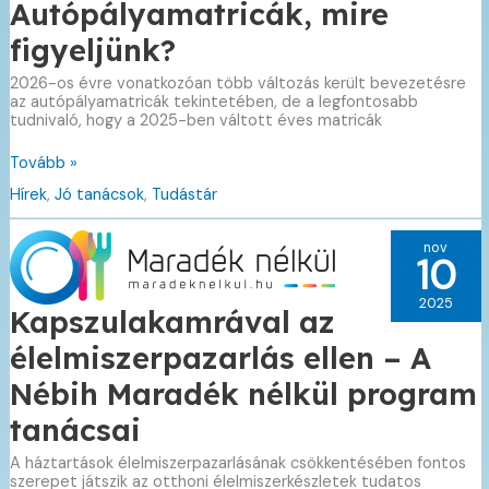
Autópályamatricák, mire
figyeljünk?
2026-os évre vonatkozóan több változás került bevezetésre
az autópályamatricák tekintetében, de a legfontosabb
tudnivaló, hogy a 2025-ben váltott éves matricák
Autópályamatricák,
Tovább »
mire
Hírek
,
Jó tanácsok
,
Tudástár
figyeljünk?
nov
10
2025
Kapszulakamrával az
élelmiszerpazarlás ellen – A
Nébih Maradék nélkül program
tanácsai
A háztartások élelmiszerpazarlásának csökkentésében fontos
szerepet játszik az otthoni élelmiszerkészletek tudatos