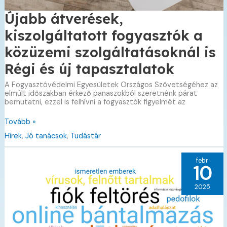
Újabb átverések,
kiszolgáltatott fogyasztók a
közüzemi szolgáltatásoknál is
Régi és új tapasztalatok
A Fogyasztóvédelmi Egyesületek Országos Szövetségéhez az
elmúlt időszakban érkező panaszokból szeretnénk párat
bemutatni, ezzel is felhívni a fogyasztók figyelmét az
Újabb
Tovább »
átverések,
Hírek
,
Jó tanácsok
,
Tudástár
kiszolgáltatott
fogyasztók
a
febr
közüzemi
10
szolgáltatásoknál
is
2025
Régi
és
új
tapasztalatok