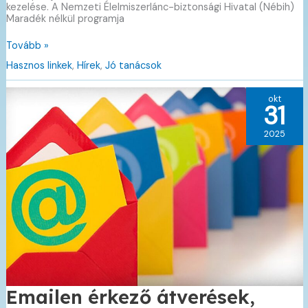
kezelése. A Nemzeti Élelmiszerlánc-biztonsági Hivatal (Nébih)
Maradék nélkül programja
Kapszulakamrával
Tovább »
az
Hasznos linkek
,
Hírek
,
Jó tanácsok
élelmiszerpazarlás
ellen
–
okt
A
31
Nébih
Maradék
2025
nélkül
program
tanácsai
Emailen érkező átverések,