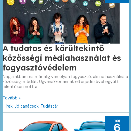
bosszúság!
A tudatos és körültekintő
közösségi médiahasználat és
fogyasztóvédelem
Napjainkban ma már alig van olyan fogyasztó, aki ne használná a
közösségi médiát. Ugyanakkor annak elterjedésével együtt
jelentősen nőtt a
A
Tovább »
tudatos
Hírek
,
Jó tanácsok
,
Tudástár
és
körültekintő
közösségi
máj
médiahasználat
6
és