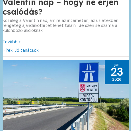
Valentin nap – hogy ne érjen
csalódás?
Közeleg a Valentin nap, amire az interneten, az üzletekben
rengeteg ajándékötletet lehet találni. Se szeri se száma a
különböző akcióknak,
Valentin
Tovább »
nap
Hírek
,
Jó tanácsok
–
hogy
ne
jan
érjen
23
csalódás?
2026