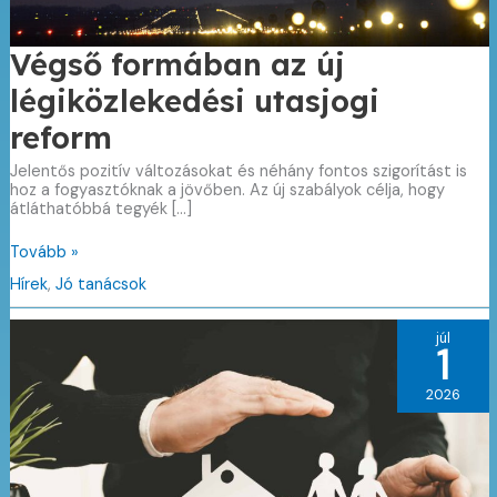
Végső formában az új
légiközlekedési utasjogi
reform
Jelentős pozitív változásokat és néhány fontos szigorítást is
hoz a fogyasztóknak a jövőben. Az új szabályok célja, hogy
átláthatóbbá tegyék […]
Végső
Tovább »
formában
Hírek
,
Jó tanácsok
az
új
légiközlekedési
júl
utasjogi
1
reform
2026