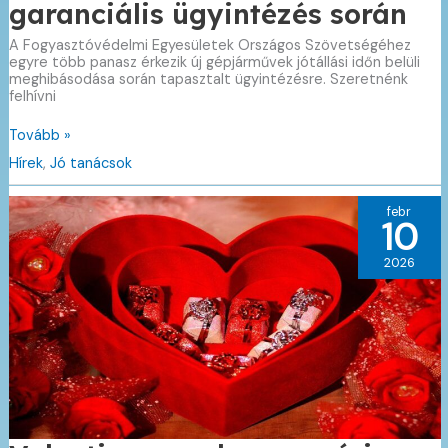
garanciális ügyintézés során
A Fogyasztóvédelmi Egyesületek Országos Szövetségéhez
egyre több panasz érkezik új gépjárművek jótállási időn belüli
meghibásodása során tapasztalt ügyintézésre. Szeretnénk
felhívni
Új
Tovább »
gépjárművet
Hírek
,
Jó tanácsok
vásárol?
Nehézségekbe
ütközhet
febr
a
10
garanciális
ügyintézés
2026
során