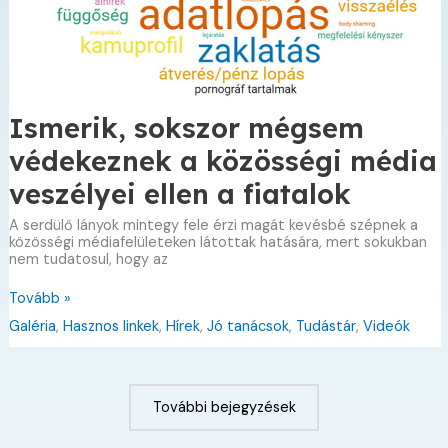
Ismerik, sokszor mégsem
védekeznek a közösségi média
veszélyei ellen a fiatalok
A serdülő lányok mintegy fele érzi magát kevésbé szépnek a
közösségi médiafelületeken látottak hatására, mert sokukban
nem tudatosul, hogy az
Ismerik,
Tovább »
sokszor
Galéria
,
Hasznos linkek
,
Hírek
,
Jó tanácsok
,
Tudástár
,
Videók
mégsem
védekeznek
a
közösségi
média
További bejegyzések
veszélyei
ellen