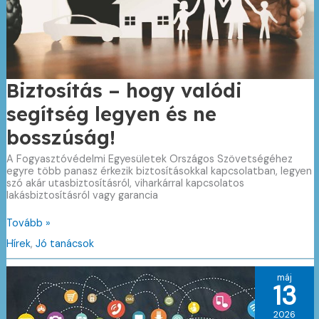
Biztosítás – hogy valódi
segítség legyen és ne
bosszúság!
A Fogyasztóvédelmi Egyesületek Országos Szövetségéhez
egyre több panasz érkezik biztosításokkal kapcsolatban, legyen
szó akár utasbiztosításról, viharkárral kapcsolatos
lakásbiztosításról vagy garancia
Biztosítás
Tovább »
–
Hírek
,
Jó tanácsok
hogy
valódi
segítség
máj
legyen
13
és
ne
2026