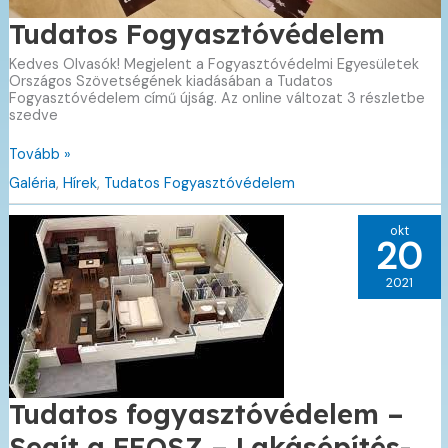
Tudatos Fogyasztóvédelem
Kedves Olvasók! Megjelent a Fogyasztóvédelmi Egyesületek
Országos Szövetségének kiadásában a Tudatos
Fogyasztóvédelem című újság. Az online változat 3 részletbe
szedve
Tudatos
Tovább »
Fogyasztóvédelem
Galéria
,
Hírek
,
Tudatos Fogyasztóvédelem
okt
20
2021
Tudatos fogyasztóvédelem –
Segít a FEOSZ – Lakásépítés-