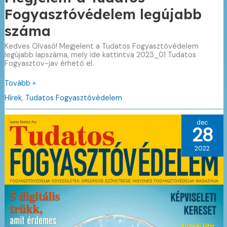
Fogyasztóvédelem legújabb
száma
Kedves Olvasó! Megjelent a Tudatos Fogyasztóvédelem
legújabb lapszáma, mely ide kattintva 2023_01 Tudatos
Fogyasztov-jav érhető el.
Megjelent
Tovább »
a
Hírek
,
Tudatos Fogyasztóvédelem
Tudatos
Fogyasztóvédelem
legújabb
dec
száma
28
2022