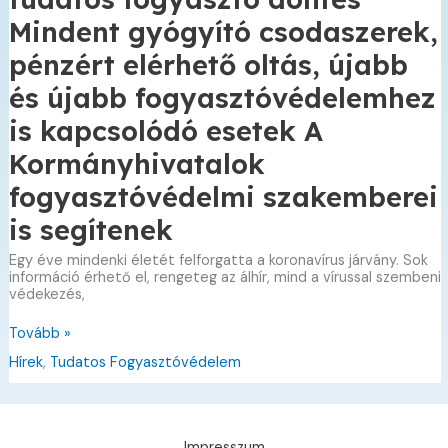
Mindent gyógyító csodaszerek,
pénzért elérhető oltás, újabb
és újabb fogyasztóvédelemhez
is kapcsolódó esetek A
Kormányhivatalok
fogyasztóvédelmi szakemberei
is segítenek
Egy éve mindenki életét felforgatta a koronavírus járvány. Sok
információ érhető el, rengeteg az álhír, mind a vírussal szembeni
védekezés,
Vigyázat,
Tovább »
csalás!
Hírek
,
Tudatos Fogyasztóvédelem
Fontos
a
járvány
alatt
is
Impresszum