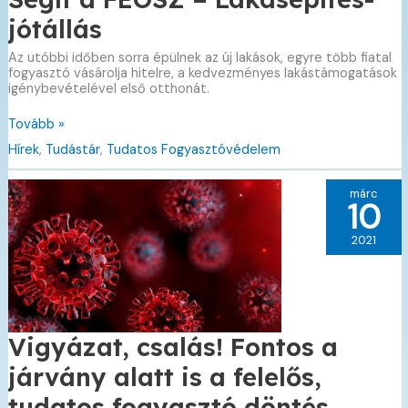
jótállás
Az utóbbi időben sorra épülnek az új lakások, egyre több fiatal
fogyasztó vásárolja hitelre, a kedvezményes lakástámogatások
igénybevételével első otthonát.
Tudatos
Tovább »
fogyasztóvédelem
Hírek
,
Tudástár
,
Tudatos Fogyasztóvédelem
–
Segít
a
márc
FEOSZ
10
–
Lakásépítés-
2021
jótállás
Vigyázat, csalás! Fontos a
járvány alatt is a felelős,
tudatos fogyasztó döntés