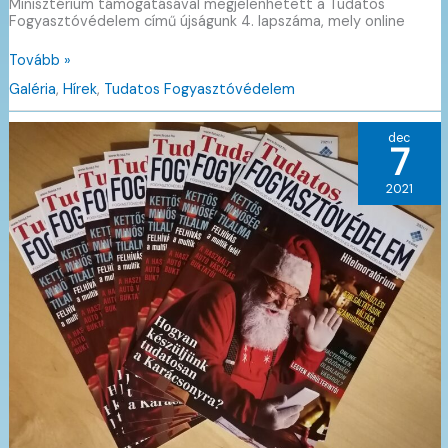
Minisztérium támogatásával megjelenhetett a Tudatos
Fogyasztóvédelem című újságunk 4. lapszáma, mely online
Tudatos
Tovább »
Fogyasztóvédelem
Galéria
,
Hírek
,
Tudatos Fogyasztóvédelem
dec
7
2021