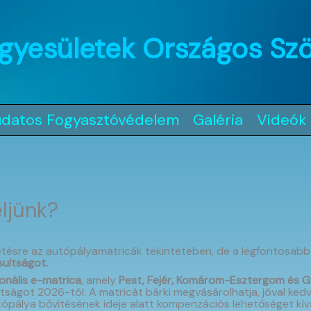
gyesületek Országos Sz
udatos Fogyasztóvédelem
Galéria
Videók
ljünk?
tésre az autópályamatricák tekintetében, de a legfontosabb
sultságot.
onális e-matrica
, amely
Pest, Fejér, Komárom-Esztergom és
ltságot 2026-tól. A matricát bárki megvásárolhatja, jóval ke
utópálya bővítésének ideje alatt kompenzációs lehetőséget kí