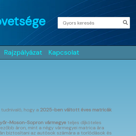
övetsége
Search
for:
Rajzpályázat
Kapcsolat
 tudnivaló, hogy a
2025-ben váltott éves matricák
 Győr-Moson-Sopron vármegye
teljes díjköteles
dvezőbb áron, mint a négy vármegyei matrica ára
ván biztosítani az autósok számára a torlódások és