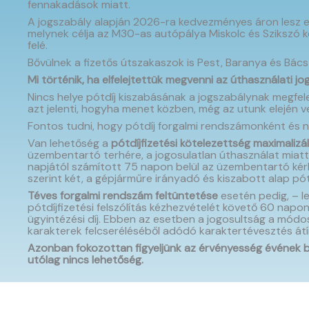
fennakadások miatt.
A jogszabály alapján 2026-ra kedvezményes áron lesz 
melynek célja az M30-as autópálya Miskolc és Szikszó kö
felé.
Bővülnek a fizetős útszakaszok is Pest, Baranya és Bá
Mi történik, ha elfelejtettük megvenni az úthasználati j
Nincs helye pótdíj kiszabásának a jogszabálynak megfel
azt jelenti, hogyha menet közben, még az utunk elején v
Fontos tudni, hogy pótdíj forgalmi rendszámonként és n
Van lehetőség a
pótdíjfizetési kötelezettség maximalizá
üzembentartó terhére, a jogosulatlan úthasználat miatt 
napjától számított 75 napon belül az üzembentartó kérhet
szerint két, a gépjárműre irányadó és kiszabott alap pó
Téves forgalmi rendszám feltüntetése
esetén pedig, – l
pótdíjfizetési felszólítás kézhezvételét követő 60 napo
ügyintézési díj. Ebben az esetben a jogosultság a módosít
karakterek felcseréléséből adódó karaktertévesztés átír
Azonban fokozottan figyeljünk az érvényesség évének be
utólag nincs lehetőség.