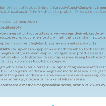
elérhető az autósok számára a
Borsod-Abaúj-Zemplén várme
zötti szakaszát érintő kivitelezési problémák, és az út lezá
cs-Kiskun vármegyében.
ogosultságot?
elően megváltott jogosultság érvényességi idejének kezdetét 
esszük észre, hogy elfelejtettünk matricát vásárolni, még gyor
aptári naponként legfeljebb egy alkalommal szabható ki.
lására
: Ha ugyanazon gépjármű vonatkozásában többször kerü
megküldött, a kérelem alapjául szolgáló első pótdíjas esetre 
i az első pótdíjfizetési felszólítás kézbesítéséig keletkezett
tdíj vagy különbözeti pótdíj összegére.
egfeljebb 3 karakter eltérésig – a jogosultság vásárlásától k
n belül a forgalmi rendszám megfelelő módosításával a helyes f
ott forgalmi rendszámra érvényes a teljes érvényességi időn bel
ása során ügyintézési díj nem kerül felszámításra.
állítására a matrica megvásárlása során, azaz a 2026-os év ki