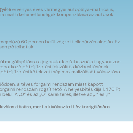
gyére
érvényes éves vármegyei autópálya-matrica is,
rása miatti kellemetlenségek kompenzálása az autósok
megelőző 60 percen belül végzett ellenőrzés alapján. Ez
san pótolhatjuk.
l megállapításra a jogosulatlan úthasználat ugyanazon
vonatkozó pótdíjfizetési felszólítás kézbesítésének
 pótdíjfizetési kötelezettség maximalizálását választása
ezdődően, a téves forgalmi rendszám miatt kapott
orgalmi rendszám rögzíthető. A helyesbítés díja 1.470 Ft
ül. A „0” és az „O” karakterek, illetve az „1” és „I”
választására, mert a kiválasztott év korrigálására