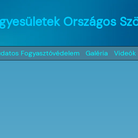
gyesületek Országos Sz
udatos Fogyasztóvédelem
Galéria
Videók