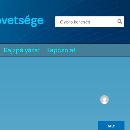
övetsége
Search
for:
Rajzpályázat
Kapcsolat
aug