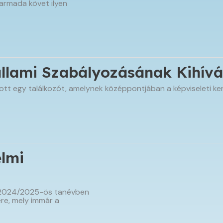
harmada követ ilyen
állami Szabályozásának Kihívá
tt egy találkozót, amelynek középpontjában a képviseleti ke
lmi
 2024/2025-ös tanévben
ére, mely immár a