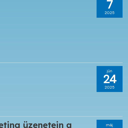
7
2025
jún
24
2025
eting üzenetein a
máj