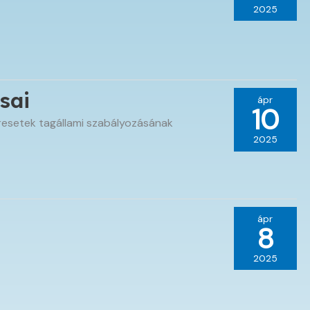
2025
sai
ápr
10
resetek tagállami szabályozásának
2025
ápr
8
2025