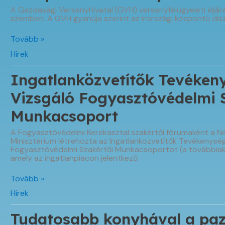
A Gazdasági Versenyhivatal (GVH) versenyfelügyeleti eljárá
szemben. A GVH gyanúja szerint az írországi központú disz
Rárepült
Tovább »
a
Hírek
GVH
a
Ryanairre
Ingatlanközvetítők Tevéken
Vizsgáló Fogyasztóvédelmi 
Munkacsoport
A Fogyasztóvédelmi Kerekasztal szakértői fórumaként a 
Minisztérium létrehozta az Ingatlanközvetítők Tevékenysé
Fogyasztóvédelmi Szakértői Munkacsoportot (a továbbia
amely az ingatlanpiacon jelentkező
Ingatlanközvetítők
Tovább »
Tevékenységét
Hírek
Vizsgáló
Fogyasztóvédelmi
Szakértői
Tudatosabb konyhával a paza
Munkacsoport