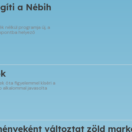
gíti a Nébih
k nélkül programja új, a
ppontba helyező
ok
 óta figyelemmel kíséri a
b alkalommal javasolta
ményeként változtat zöld mark