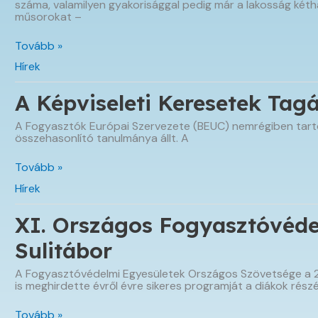
száma, valamilyen gyakorisággal pedig már a lakosság két
műsorokat –
Töretlen
Tovább »
a
Hírek
podcastek
térhódítása
A Képviseleti Keresetek Tag
A Fogyasztók Európai Szervezete (BEUC) nemrégiben tarto
összehasonlító tanulmánya állt. A
A
Tovább »
Képviseleti
Hírek
Keresetek
Tagállami
Szabályozásának
XI. Országos Fogyasztóvéde
Kihívásai
Sulitábor
A Fogyasztóvédelmi Egyesületek Országos Szövetsége a
is meghirdette évről évre sikeres programját a diákok rész
XI.
Tovább »