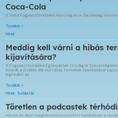
Coca-Cola
A Svéd Fogyasztóvédelmi Hatóság és a Gazdasági Verseny
Közös
Tovább »
európai
Hírek
fellépés
eredményeként
változtat
Meddig kell várni a hibás t
zöld
marketing
kijavítására?
üzenetein
a
A Fogyasztóvédelmi Egyesületek Országos Szövetségéhez
Coca-
érkezik a jótállás alá eső hibás termékek kijavításával kap
Cola
leginkább az
Meddig
Tovább »
kell
Hírek
,
Tudástár
várni
a
hibás
Töretlen a podcastek térhód
termékek
kijavítására?
Három év alatt megháromszorozódott hazánkban a rends