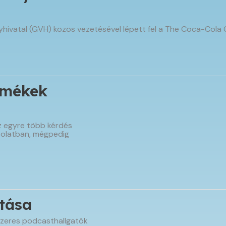
hivatal (GVH) közös vezetésével lépett fel a The Coca-Col
ermékek
 egyre több kérdés
csolatban, mégpedig
ítása
zeres podcasthallgatók