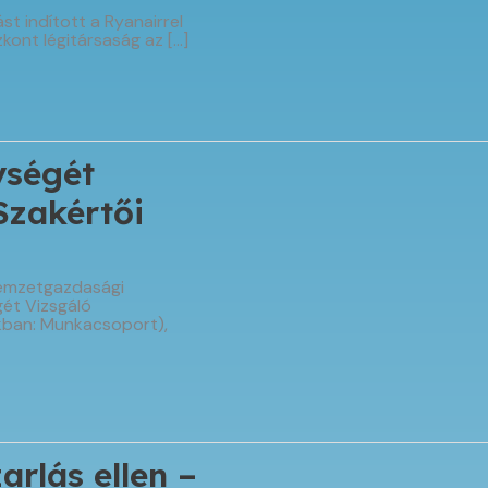
st indított a Ryanairrel
kont légitársaság az […]
ységét
Szakértői
Nemzetgazdasági
gét Vizsgáló
kban: Munkacsoport),
rlás ellen –