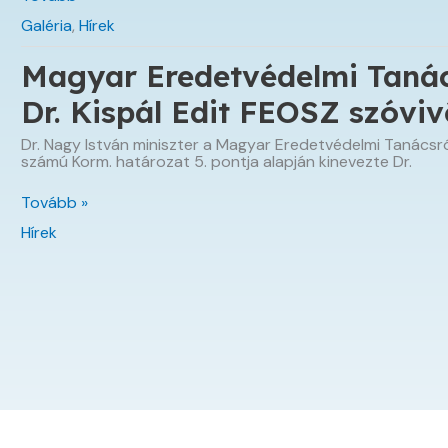
Országos
Galéria
,
Hírek
Fogyasztóvédelmi
Sulitábor
Magyar Eredetvédelmi Tanács
Dr. Kispál Edit FEOSZ szóviv
Dr. Nagy István miniszter a Magyar Eredetvédelmi Tanácsról
számú Korm. határozat 5. pontja alapján kinevezte Dr.
Magyar
Tovább »
Eredetvédelmi
Hírek
Tanács
tagja
lett
Dr.
Kispál
Edit
FEOSZ
szóvivő