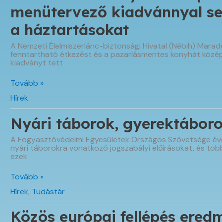
menütervező kiadvánnyal se
a háztartásokat
A Nemzeti Élelmiszerlánc-biztonsági Hivatal (Nébih) Maradé
fenntartható étkezést és a pazarlásmentes konyhát közé
kiadványt tett
Tudatosabb
Tovább »
konyhával
Hírek
a
pazarlás
ellen
Nyári táborok, gyerektábor
–
menütervező
A Fogyasztóvédelmi Egyesületek Országos Szövetsége évek
kiadvánnyal
nyári táborokra vonatkozó jogszabályi előírásokat, és töb
segíti
ezek
a
Nébih
a
Nyári
Tovább »
háztartásokat
táborok,
Hírek
,
Tudástár
gyerektáborok
Közös európai fellépés ered