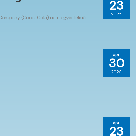
23
2025
a Company (Coca-Cola) nem egyértelmű
ápr
30
2025
ápr
23