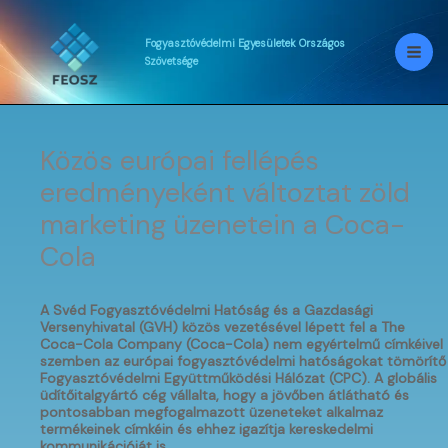
Skip
to
content
Fogyasztóvédelmi
Egyesületek
Országos
Szövetsége
Közös európai fellépés
eredményeként változtat zöld
marketing üzenetein a Coca-
Cola
A Svéd Fogyasztóvédelmi Hatóság és a Gazdasági
Versenyhivatal (GVH) közös vezetésével lépett fel a The
Coca-Cola Company (Coca-Cola) nem egyértelmű címkéivel
szemben az európai fogyasztóvédelmi hatóságokat tömörítő
Fogyasztóvédelmi Együttműködési Hálózat (CPC). A globális
üdítőitalgyártó cég vállalta, hogy a jövőben átlátható és
pontosabban megfogalmazott üzeneteket alkalmaz
termékeinek címkéin és ehhez igazítja kereskedelmi
kommunikációját is.