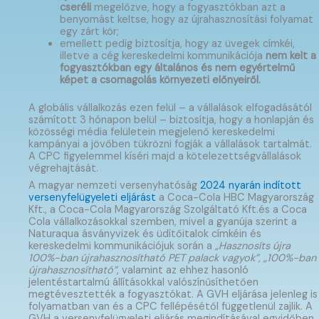
cseréli
megelőzve, hogy a fogyasztókban azt a
benyomást keltse, hogy az újrahasznosítási folyamat
egy zárt kör;
emellett pedig biztosítja, hogy az üvegek címkéi,
illetve a cég kereskedelmi kommunikációja
nem kelt a
fogyasztókban egy általános és nem egyértelmű
képet a csomagolás környezeti előnyeiről.
A globális vállalkozás ezen felül – a vállalások elfogadásától
számított 3 hónapon belül – biztosítja, hogy a honlapján és
közösségi média felületein megjelenő kereskedelmi
kampányai a jövőben tükrözni fogják a vállalások tartalmát.
A CPC figyelemmel kíséri majd a kötelezettségvállalások
végrehajtását.
A magyar nemzeti versenyhatóság
2024 nyarán indított
versenyfelügyeleti eljárást
a Coca-Cola HBC Magyarország
Kft., a Coca-Cola Magyarország Szolgáltató Kft.és a Coca
Cola
vállalkozásokkal szemben, mivel a gyanúja szerint a
Naturaqua ásványvizek és üdítőitalok címkéin és
kereskedelmi kommunikációjuk során a
„Hasznosíts újra
100%-ban újrahasznosítható PET palack vagyok”, „100%-ban
újrahasznosítható”
, valamint az ehhez hasonló
jelentéstartalmú állításokkal valószínűsíthetően
megtévesztették a fogyasztókat. A GVH eljárása jelenleg is
folyamatban van és a CPC fellépésétől függetlenül zajlik. A
GVH a versenyfelügyeleti eljárás megindításával egyidőben