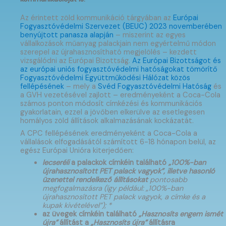
Az érintett zöld kommunikáció tárgyában az
Európai
Fogyasztóvédelmi Szervezet (BEUC) 2023 novemberében
benyújtott panasza alapján
– miszerint az egyes
vállalkozások műanyag palackjain nem egyértelmű módon
szerepel az újrahasznosítható megjelölés – kezdett
vizsgálódni az Európai Bizottság.
Az Európai Bizottságot és
az európai uniós fogyasztóvédelmi hatóságokat tömörítő
Fogyasztóvédelmi Együttműködési Hálózat közös
fellépésének
– mely a
Svéd Fogyasztóvédelmi Hatóság
és
a GVH vezetésével zajlott – eredményeként a Coca-Cola
számos ponton módosít címkézési és kommunikációs
gyakorlatain, ezzel a jövőben elkerülve az esetlegesen
homályos zöld állítások alkalmazásának kockázatát.
A CPC fellépésének eredményeként a Coca-Cola a
vállalások elfogadásától számított 6-18 hónapon belül, az
egész Európai Unióra kiterjedően:
lecseréli
a palackok címkéin található
„100%-ban
újrahasznosított PET palack vagyok”, illetve hasonló
üzenettel rendelkező
állításokat
pontosabb
megfogalmazásra (így például: „100%-ban
újrahasznosított PET palack vagyok, a címke és a
kupak kivételével”); *
az üvegek címkéin található
„Hasznosíts engem ismét
újra”
állítást a
„Hasznosíts újra”
állításra