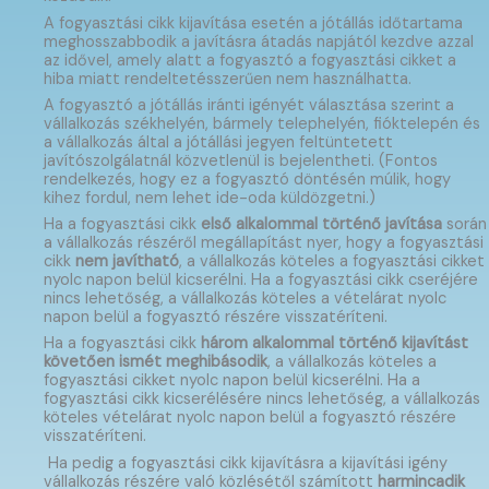
A fogyasztási cikk kijavítása esetén a jótállás időtartama
meghosszabbodik a javításra átadás napjától kezdve azzal
az idővel, amely alatt a fogyasztó a fogyasztási cikket a
hiba miatt rendeltetésszerűen nem használhatta.
A fogyasztó a jótállás iránti igényét választása szerint a
vállalkozás székhelyén, bármely telephelyén, fióktelepén és
a vállalkozás által a jótállási jegyen feltüntetett
javítószolgálatnál közvetlenül is bejelentheti. (Fontos
rendelkezés, hogy ez a fogyasztó döntésén múlik, hogy
kihez fordul, nem lehet ide-oda küldözgetni.)
Ha a fogyasztási cikk
első alkalommal történő javítása
során
a vállalkozás részéről megállapítást nyer, hogy a fogyasztási
cikk
nem javítható
, a vállalkozás köteles a fogyasztási cikket
nyolc napon belül kicserélni. Ha a fogyasztási cikk cseréjére
nincs lehetőség, a vállalkozás köteles a vételárat nyolc
napon belül a fogyasztó részére visszatéríteni.
Ha a fogyasztási cikk
három alkalommal történő kijavítást
követően ismét meghibásodik
, a vállalkozás köteles a
fogyasztási cikket nyolc napon belül kicserélni. Ha a
fogyasztási cikk kicserélésére nincs lehetőség, a vállalkozás
köteles vételárat nyolc napon belül a fogyasztó részére
visszatéríteni.
Ha pedig a fogyasztási cikk kijavításra a kijavítási igény
vállalkozás részére való közlésétől számított
harmincadik