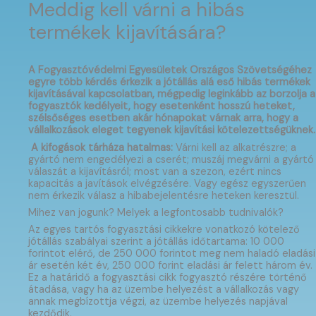
Meddig kell várni a hibás
termékek kijavítására?
A Fogyasztóvédelmi Egyesületek Országos Szövetségéhez
egyre több kérdés érkezik a jótállás alá eső hibás termékek
kijavításával kapcsolatban, mégpedig leginkább az borzolja a
fogyasztók kedélyeit, hogy esetenként hosszú heteket,
szélsőséges esetben akár hónapokat várnak arra, hogy a
vállalkozások eleget tegyenek kijavítási kötelezettségüknek.
A kifogások tárháza hatalmas:
Várni kell az alkatrészre; a
gyártó nem engedélyezi a cserét; muszáj megvárni a gyártó
válaszát a kijavításról; most van a szezon, ezért nincs
kapacitás a javítások elvégzésére. Vagy egész egyszerűen
nem érkezik válasz a hibabejelentésre heteken keresztül.
Mihez van jogunk? Melyek a legfontosabb tudnivalók?
Az egyes tartós fogyasztási cikkekre vonatkozó kötelező
jótállás szabályai szerint a jótállás időtartama: 10 000
forintot elérő, de 250 000 forintot meg nem haladó eladási
ár esetén két év, 250 000 forint eladási ár felett három év.
Ez a határidő a fogyasztási cikk fogyasztó részére történő
átadása, vagy ha az üzembe helyezést a vállalkozás vagy
annak megbízottja végzi, az üzembe helyezés napjával
kezdődik.