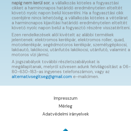
napig nem kerül sor
, a vállalkozás köteles a fogyasztási
cikket a harmincnapos határidő eredménytelen elteltét
követő nyolc napon belül kicserélni. Ha a fogyasztási cikk
cseréjére nincs lehetőség, a vállalkozás köteles a vételárat
a harmincnapos kijavítási határidő eredménytelen elteltét
követő nyolc napon belül a fogyasztó részére visszatéríteni.
Ezen rendelkezések alól kivételt az alábbi termékek
jelentenek: elektromos kerékpár, elektromos roller, quad,
motorkerékpár, segédmotoros kerékpár, személygépkocsi,
lakóautó, lakókocsi, utánfutós lakókocsi, utánfutó, valamint a
motoros vízi jármű.
A jogszabályok további részletszabályokat is
megállapítanak, melyről szívesen adunk felvilágosítást a 06-
80-630-183-as ingyenes telefonszámon, vagy az
alternativsegítseg@gmail.com
e-mailcímen.
Impresszum
Mérleg
Adatvédelmi irányelvek