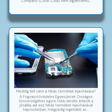
Company (Coca-Cola) nem egyértelmű…
Meddig kell várni a hibás termékek kijavítására?
A Fogyasztóvédelmi Egyesületek Országos
Szövetségéhez egyre több kérdés érkezik a
jótállás alá eső hibás termékek kijavításával
kapcsolatban, mégpedig leginkább az…