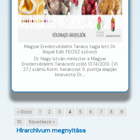
Magyar Eredetvédelmi Tanács tagja lett Dr.
Kispál Edit FEOSZ szóvivő
Dr. Nagy István miniszter a Magyar
Eredetvédelmi Tanácsról szóló 1374/2013. (VI.
27.) számú Korm. határozat 5. pontja alapján
kinevezte Dr….
« Előző
1
2
3
4
5
6
7
8
9
10
Következő »
Hírarchívum megnyitása