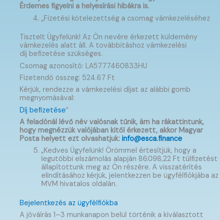
Érdemes figyelni a helyesírási hibákra is.
„Fizetési kötelezettség a csomag vámkezeléséhez
Tisztelt Ügyfelünk! Az Ön nevére érkezett küldemény
vámkezelés alatt áll. A továbbitáshoz vámkezelési
díj befizetése szükséges.
Csomag azonosító: LA5777460833HU
Fizetendő összeg: 524.67 Ft
Kérjük, rendezze a vámkezelési díjat az alábbi gomb
megnyomásával:
Díj befizetése
”
A feladónál lévő név valósnak tűnik, ám ha rákattintunk,
hogy megnézzük valójában kitől érkezett, akkor Magyar
Posta helyett ezt olvashatjuk:
info@esca.finance
„Kedves Ügyfelünk! Örömmel értesítjük, hogy a
legutóbbi elszámolás alapján 86.098,22 Ft túlfizetést
állapítottunk meg az Ön részére. A visszatérítés
elindításához kérjük, jelentkezzen be ügyfélfiókjába az
MVM hivatalos oldalán.
Bejelentkezés az ügyfélfiókba
A jóváírás 1–3 munkanapon belül történik a kiválasztott