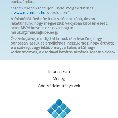
bankszámlára.
Kérdés esetén forduljon ügyfélszolgálatunkhoz
a
www.mvmnext.hu
weboldalon.”
A feladónál lévő név itt is valósnak tűnik, ám ha
rákattintunk, hogy megnézzük valójában kitől érkezett,
akkor MVM helyett ezt olvashatjuk:
misuzu1@mua.biglobe.ne.jp
Összefoglalva, mindig kattintsuk rá a feladóra, hogy
pontosan lássuk az emailcímet, nézzük meg, hogy érthető-
e a szöveg, vagy inkább magyartalan, a túl nagy
kedvezmények, a csodával határos állítások sosem valósak.
Impresszum
Mérleg
Adatvédelmi irányelvek