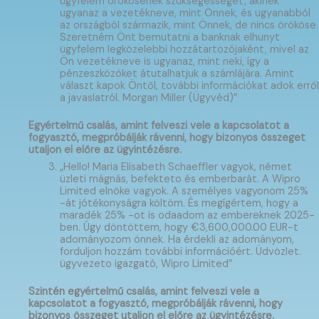
ügyfelem örökösének szükségességét, akinek
ugyanaz a vezetékneve, mint Önnek, és ugyanabból
az országból származik, mint Önnek, de nincs örököse.
Szeretném Önt bemutatni a banknak elhunyt
ügyfelem legközelebbi hozzátartozójaként, mivel az
Ön vezetékneve is ugyanaz, mint neki, így a
pénzeszközöket átutalhatjuk a számlájára. Amint
választ kapok Öntől, további információkat adok erről
a javaslatról. Morgan Miller (Ügyvéd)”
Egyértelmű csalás, amint felveszi vele a kapcsolatot a
fogyasztó, megpróbálják rávenni, hogy bizonyos összeget
utaljon el előre az ügyintézésre.
„Hello! Maria Elisabeth Schaeffler vagyok, német
üzleti mágnás, befekteto és emberbarát. A Wipro
Limited elnöke vagyok. A személyes vagyonom 25%
-át jótékonyságra költöm. És megígértem, hogy a
maradék 25% -ot is odaadom az embereknek 2025-
ben. Úgy döntöttem, hogy €3,600,000.00 EUR-t
adományozom önnek. Ha érdekli az adományom,
forduljon hozzám további információért. Üdvözlet.
ügyvezeto igazgató, Wipro Limited”
Szintén egyértelmű csalás, amint felveszi vele a
kapcsolatot a fogyasztó, megpróbálják rávenni, hogy
bizonyos összeget utaljon el előre az ügyintézésre.