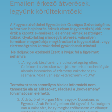
Emailen érkező átverések,
legyünk körültekintőek!
A Fogyasztóvédelmi Egyesületek Országos Szövetségéhez
számtalan bejelentés érkezik olyan fogyasztóktól, akik nem
értik a kapott e-maileket, és ehhez kérnek segítséget
tőlünk. Gyakorlatilag mindegyik átverés, valamilyen
formában megpróbálja megkárosítani a fogyasztókat, vagy
tisztességtelen kereskedelmi gyakorlatnak minősül.
Ne dőljünk be ezeknek! Ezért is hívjuk fel a figyelmet
néhányra:
„A legjobb készítmény a cukorbetegség ellen.
Csökkenti a vércukor szintjét. Amerikai technológián
alapuló innovációs készítmény cukorbetegek
számára. Most van egy kedvezmény -50%!”
Természetesen semmilyen hiteles információ nem
támasztja alá az állításokat, ráadásul a „kedvezmény”
folyamatosan elérhető.
„Üdvözlöm!! Morgan Miller vagyok, Dubaiban, az
Egyesült Arab Emírségekben élő ügyvéd. Szükségem
van a válaszára, hogy megbeszélhessem az elhunyt