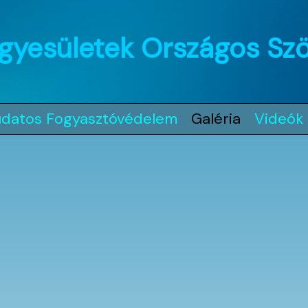
gyesületek Országos Sz
udatos Fogyasztóvédelem
Galéria
Videók