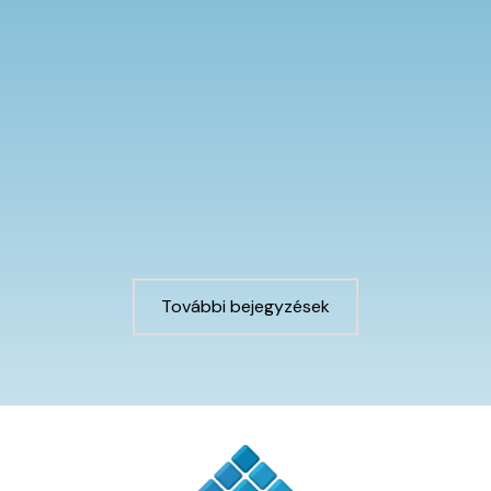
 Zánka 2019
umbnail_crop=”0″]
További bejegyzések