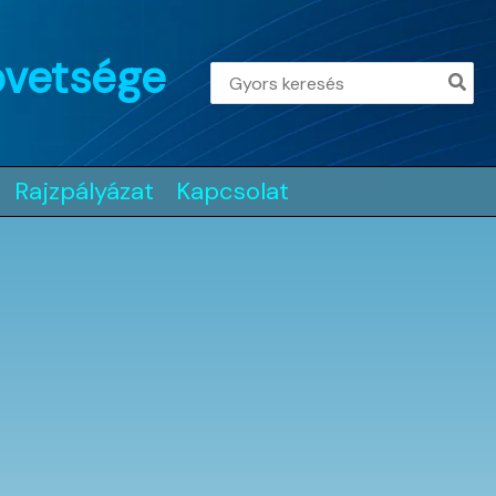
övetsége
Search
for:
Rajzpályázat
Kapcsolat