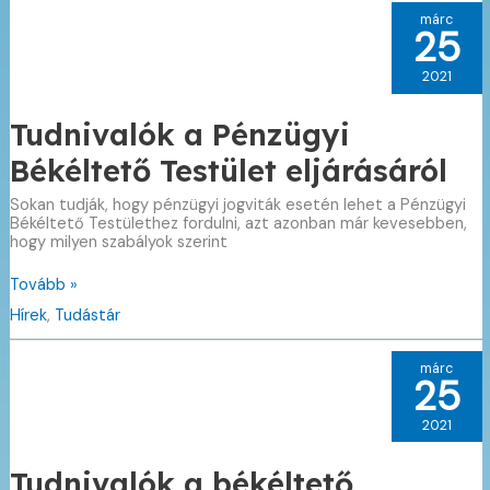
sem
márc
gondolta
25
volna…
(6)
2021
Tudnivalók a Pénzügyi
Békéltető Testület eljárásáról
Sokan tudják, hogy pénzügyi jogviták esetén lehet a Pénzügyi
Békéltető Testülethez fordulni, azt azonban már kevesebben,
hogy milyen szabályok szerint
Tudnivalók
Tovább »
a
Hírek
,
Tudástár
Pénzügyi
Békéltető
Testület
márc
eljárásáról
25
2021
Tudnivalók a békéltető