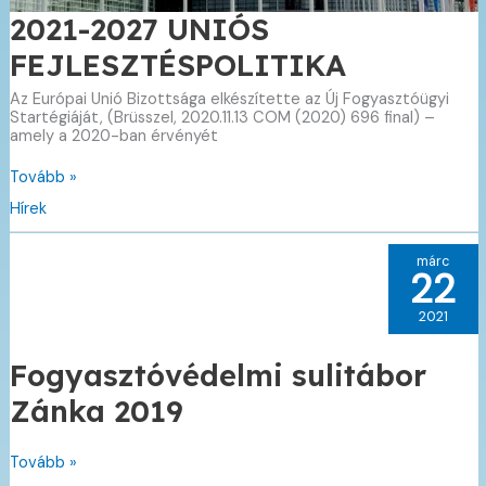
2021-2027 UNIÓS
FEJLESZTÉSPOLITIKA
Az Európai Unió Bizottsága elkészítette az Új Fogyasztóügyi
Startégiáját, (Brüsszel, 2020.11.13 COM (2020) 696 final) –
amely a 2020-ban érvényét
2021-
Tovább »
2027
Hírek
UNIÓS
FEJLESZTÉSPOLITIKA
márc
22
2021
Fogyasztóvédelmi sulitábor
Zánka 2019
Fogyasztóvédelmi
Tovább »
sulitábor