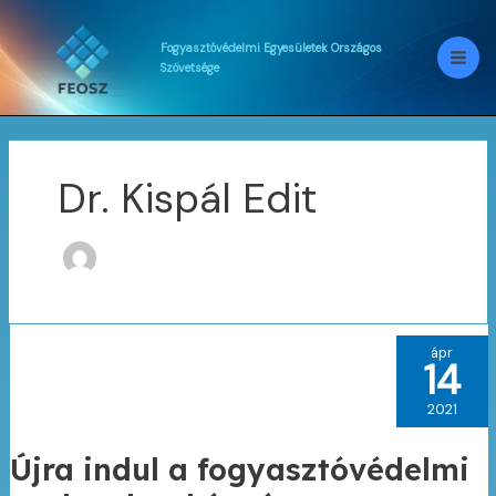
Skip
to
content
Fogyasztóvédelmi
Egyesületek
Országos
Szövetsége
Dr. Kispál Edit
ápr
14
2021
Újra indul a fogyasztóvédelmi