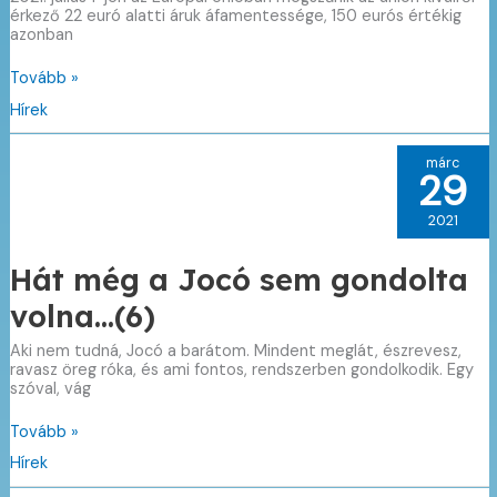
érkező 22 euró alatti áruk áfamentessége, 150 eurós értékig
azonban
Megszűnik
Tovább »
a
Hírek
22
eurós
áfamentességi
márc
értékhatár
29
2021
Hát még a Jocó sem gondolta
volna…(6)
Aki nem tudná, Jocó a barátom. Mindent meglát, észrevesz,
ravasz öreg róka, és ami fontos, rendszerben gondolkodik. Egy
szóval, vág
Hát
Tovább »
még
Hírek
a
Jocó