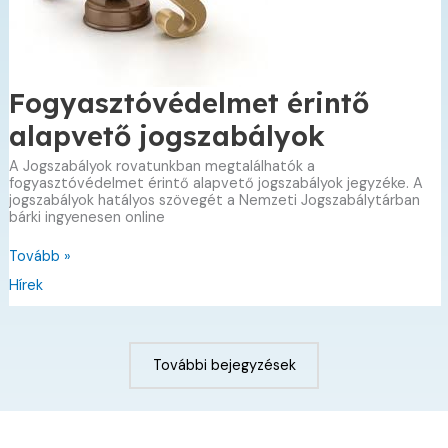
Fogyasztóvédelmet érintő
alapvető jogszabályok
A Jogszabályok rovatunkban megtalálhatók a
fogyasztóvédelmet érintő alapvető jogszabályok jegyzéke. A
jogszabályok hatályos szövegét a Nemzeti Jogszabálytárban
bárki ingyenesen online
Fogyasztóvédelmet
Tovább »
érintő
Hírek
alapvető
jogszabályok
További bejegyzések