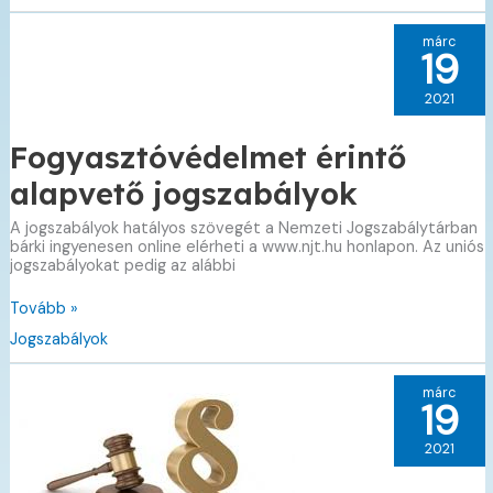
márc
19
2021
Fogyasztóvédelmet érintő
alapvető jogszabályok
A jogszabályok hatályos szövegét a Nemzeti Jogszabálytárban
bárki ingyenesen online elérheti a www.njt.hu honlapon. Az uniós
jogszabályokat pedig az alábbi
Fogyasztóvédelmet
Tovább »
érintő
Jogszabályok
alapvető
jogszabályok
márc
19
2021