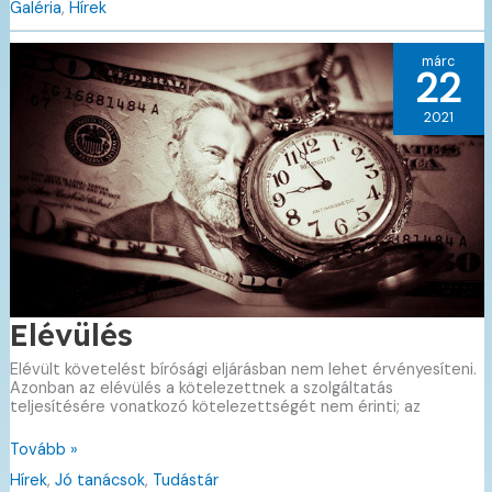
Galéria
,
Hírek
Zánka
2019
márc
22
2021
Elévülés
Elévült követelést bírósági eljárásban nem lehet érvényesíteni.
Azonban az elévülés a kötelezettnek a szolgáltatás
teljesítésére vonatkozó kötelezettségét nem érinti; az
Elévülés
Tovább »
Hírek
,
Jó tanácsok
,
Tudástár