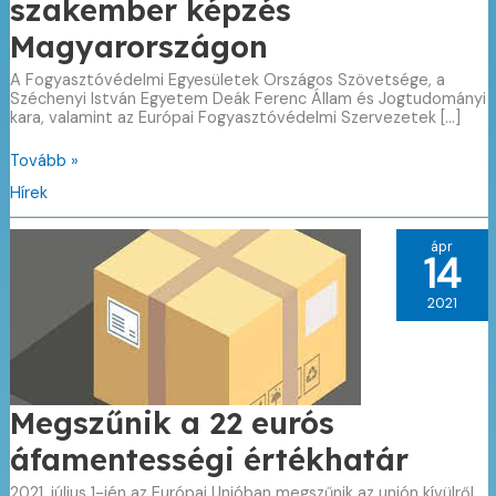
szakember képzés
Magyarországon
A Fogyasztóvédelmi Egyesületek Országos Szövetsége, a
Széchenyi István Egyetem Deák Ferenc Állam és Jogtudományi
kara, valamint az Európai Fogyasztóvédelmi Szervezetek […]
Újra
Tovább »
indul
Hírek
a
fogyasztóvédelmi
szakember
ápr
képzés
14
Magyarországon
2021
Megszűnik a 22 eurós
áfamentességi értékhatár
2021. július 1-jén az Európai Unióban megszűnik az unión kívülről