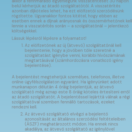
akkor a fennmaradó egyenlegünk visszatérítését 30 napon
belül kérhetjük az átadó szolgáltatótól. A visszatérítés
azonban díjköteles lehet, ha ezt előfizetői szerződésünk
rögzítette. Ugyanakkor fontos kitétel, hogy ebben az
esetben ennek a díjnak arányosnak és összemérhetőnek kell
lennie a visszatérítés során – a szolgáltatónál – jelentkező
költségekkel.
Lássuk lépésről lépésre a folyamatot!
Az előfizetőnek az új (átvevő) szolgáltatónál kell
bejelentenie, hogy a jövőben tőle szeretné a
szolgáltatást igénybe venni, korábbi hívószámának
megtartásával (számhordozásra vonatkozó igény
bejelentése).
A bejelentést megtehetjük személyes, telefonos, illetve
online ügyfélszolgálaton egyaránt. Ha igényünket adott
munkanapon délután 4 óráig bejelentjük, az átvevő
szolgáltató még aznap este 8 óráig köteles értesíteni erről
az átadó szolgáltatót. A bejelentéssel lejárttá válnak a régi
szolgáltatóval szemben fennálló tartozások, ezeket
rendezni kell.
Az átvevő szolgáltató elvégzi a bejelentő
azonosítását az általános szerződési feltételeiben
(ÁSZF) meghatározott módon. Ha ennek nincs
akadálya, az átvevő szolgáltató az igénylővel