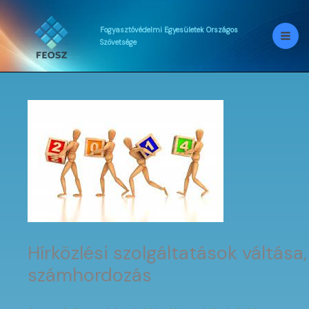
Skip
to
content
Fogyasztóvédelmi
Egyesületek
Országos
Szövetsége
Hírközlési szolgáltatások váltása,
számhordozás