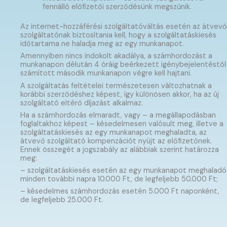
fennálló előfizetői szerződésünk megszűnik.
Az internet-hozzáférési szolgáltatóváltás esetén az átvevő
szolgáltatónak biztosítania kell, hogy a szolgáltatáskiesés
időtartama ne haladja meg az egy munkanapot.
Amennyiben nincs indokolt akadálya, a számhordozást a
munkanapon délután 4 óráig beérkezett igénybejelentéstől
számított második munkanapon végre kell hajtani.
A szolgáltatás feltételei természetesen változhatnak a
korábbi szerződéshez képest, így különösen akkor, ha az új
szolgáltató eltérő díjazást alkalmaz.
Ha a számhordozás elmaradt, vagy – a megállapodásban
foglaltakhoz képest – késedelmesen valósult meg, illetve a
szolgáltatáskiesés az egy munkanapot meghaladta, az
átvevő szolgáltató kompenzációt nyújt az előfizetőnek.
Ennek összegét a jogszabály az alábbiak szerint határozza
meg:
– szolgáltatáskiesés esetén az egy munkanapot meghaladó
minden további napra 10.000 Ft, de legfeljebb 50.000 Ft;
– késedelmes számhordozás esetén 5.000 Ft naponként,
de legfeljebb 25.000 Ft.