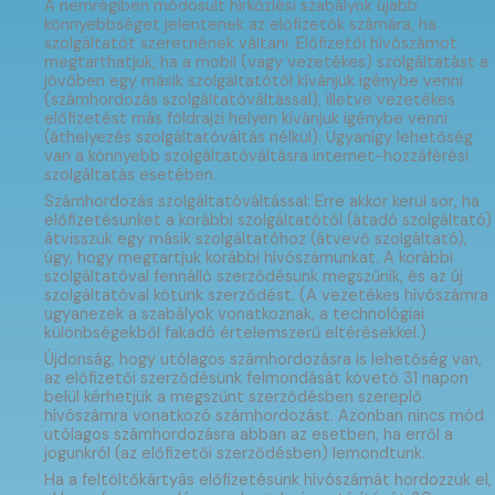
A nemrégiben módosult hírközlési szabályok újabb
könnyebbséget jelentenek az előfizetők számára, ha
szolgáltatót szeretnének váltani. Előfizetői hívószámot
megtarthatjuk, ha a mobil (vagy vezetékes) szolgáltatást a
jövőben egy másik szolgáltatótól kívánjuk igénybe venni
(számhordozás szolgáltatóváltással), illetve vezetékes
előfizetést más földrajzi helyen kívánjuk igénybe venni
(áthelyezés szolgáltatóváltás nélkül). Ugyanígy lehetőség
van a könnyebb szolgáltatóváltásra internet-hozzáférési
szolgáltatás esetében.
Számhordozás szolgáltatóváltással: Erre akkor kerül sor, ha
előfizetésünket a korábbi szolgáltatótól (átadó szolgáltató)
átvisszük egy másik szolgáltatóhoz (átvevő szolgáltató),
úgy, hogy megtartjuk korábbi hívószámunkat. A korábbi
szolgáltatóval fennálló szerződésünk megszűnik, és az új
szolgáltatóval kötünk szerződést. (A vezetékes hívószámra
ugyanezek a szabályok vonatkoznak, a technológiai
különbségekből fakadó értelemszerű eltérésekkel.)
Újdonság, hogy utólagos számhordozásra is lehetőség van,
az előfizetői szerződésünk felmondását követő 31 napon
belül kérhetjük a megszűnt szerződésben szereplő
hívószámra vonatkozó számhordozást. Azonban nincs mód
utólagos számhordozásra abban az esetben, ha erről a
jogunkról (az előfizetői szerződésben) lemondtunk.
Ha a feltöltőkártyás előfizetésünk hívószámát hordozzuk el,