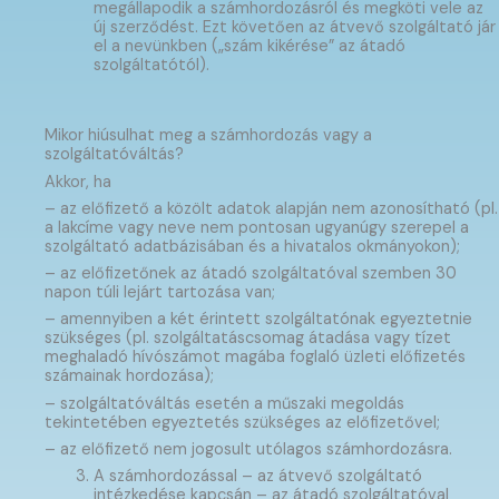
megállapodik a számhordozásról és megköti vele az
új szerződést. Ezt követően az átvevő szolgáltató jár
el a nevünkben („szám kikérése” az átadó
szolgáltatótól).
Mikor hiúsulhat meg a számhordozás vagy a
szolgáltatóváltás?
Akkor, ha
– az előfizető a közölt adatok alapján nem azonosítható (pl.
a lakcíme vagy neve nem pontosan ugyanúgy szerepel a
szolgáltató adatbázisában és a hivatalos okmányokon);
– az előfizetőnek az átadó szolgáltatóval szemben 30
napon túli lejárt tartozása van;
– amennyiben a két érintett szolgáltatónak egyeztetnie
szükséges (pl. szolgáltatáscsomag átadása vagy tízet
meghaladó hívószámot magába foglaló üzleti előfizetés
számainak hordozása);
– szolgáltatóváltás esetén a műszaki megoldás
tekintetében egyeztetés szükséges az előfizetővel;
– az előfizető nem jogosult utólagos számhordozásra.
A számhordozással – az átvevő szolgáltató
intézkedése kapcsán – az átadó szolgáltatóval