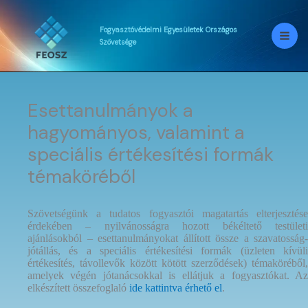
Skip
to
content
Fogyasztóvédelmi
Egyesületek
Országos
Szövetsége
Esettanulmányok a
hagyományos, valamint a
speciális értékesítési formák
témaköréből
Szövetségünk a tudatos fogyasztói magatartás elterjesztése
érdekében – nyilvánosságra hozott békéltető testületi
ajánlásokból – esettanulmányokat állított össze a szavatosság-
jótállás, és a speciális értékesítési formák (üzleten kívüli
értékesítés, távollevők között kötött szerződések) témaköréből,
amelyek végén jótanácsokkal is ellátjuk a fogyasztókat. Az
elkészített összefoglaló
ide kattintva érhető el
.