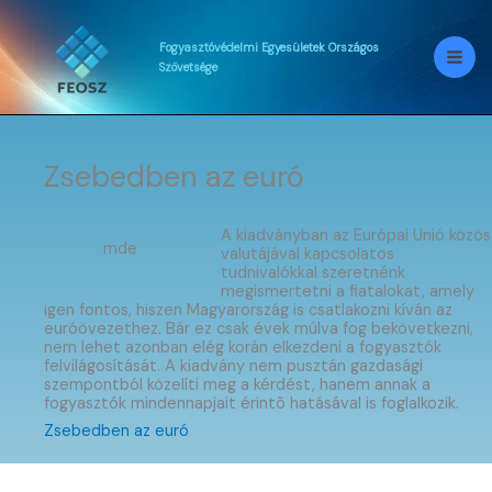
Skip
to
content
Fogyasztóvédelmi
Egyesületek
Országos
Szövetsége
Zsebedben az euró
A kiadványban az Európai Unió közös
mde
valutájával kapcsolatos
tudnivalókkal szeretnénk
megismertetni a fiatalokat, amely
igen fontos, hiszen Magyarország is csatlakozni kíván az
euróövezethez. Bár ez csak évek múlva fog bekövetkezni,
nem lehet azonban elég korán elkezdeni a fogyasztók
felvilágosítását. A kiadvány nem pusztán gazdasági
szempontból közelíti meg a kérdést, hanem annak a
fogyasztók mindennapjait érintõ hatásával is foglalkozik.
Zsebedben az euró