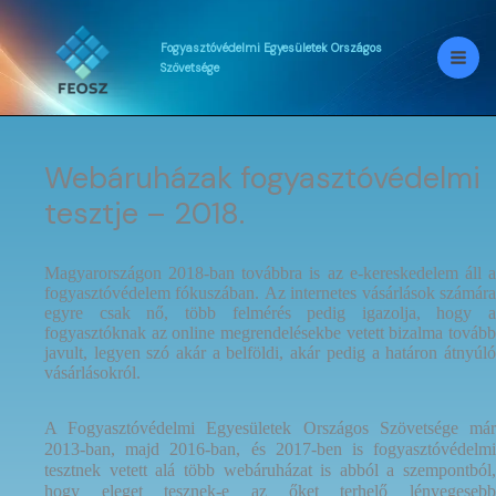
Skip
to
content
Fogyasztóvédelmi
Egyesületek
Országos
Szövetsége
Webáruházak fogyasztóvédelmi
tesztje – 2018.
Magyarországon 2018-ban továbbra is az e-kereskedelem áll a
fogyasztóvédelem fókuszában.
Az internetes vásárlások számár
egyre csak nő, több felmérés pedig igazolja, hogy a
fogyasztóknak az online megrendelésekbe vetett bizalma tovább
javult, legyen szó akár a belföldi, akár pedig a határon átnyúló
vásárlásokról.
A Fogyasztóvédelmi Egyesületek Országos Szövetsége már
2013-ban, majd 2016-ban, és 2017-ben is fogyasztóvédelmi
tesztnek vetett alá több webáruházat is abból a szempontból,
hogy eleget tesznek-e az őket terhelő lényegesebb