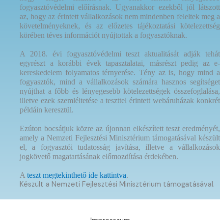
fogyasztóvédelmi előírásnak. Ugyanakkor ezekből jól látszott
az, hogy az érintett vállalkozások nem mindenben feleltek meg a
követelményeknek, és az előzetes tájékoztatási kötelezettség
körében téves információt nyújtottak a fogyasztóknak.
A 2018. évi fogyasztóvédelmi teszt aktualitását adják tehát
egyrészt a korábbi évek tapasztalatai, másrészt pedig az e-
kereskedelem folyamatos térnyerése. Tény az is, hogy mind a
fogyasztók, mind a vállalkozások számára hasznos segítséget
nyújthat a főbb és lényegesebb kötelezettségek összefoglalása,
illetve ezek szemléltetése a teszttel érintett webáruházak konkrét
példáin keresztül.
Ezúton bocsátjuk közre az újonnan elkészített teszt eredményét,
amely a Nemzeti Fejlesztési Minisztérium támogatásával készült
el, a fogyasztói tudatosság javítása, illetve a vállalkozások
jogkövető magatartásának előmozdítása érdekében.
A
teszt megtekinthető ide kattintva
.
Készült a Nemzeti Fejlesztési Minisztérium támogatásával.