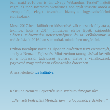
ban, majd 2016-ban is ún. „Nagy Webáruház Tesztet” hajtott
végre, és több internetes webáruház honlapját tesztelte abból a
szempontból, eleget tesznek-e bizonyos fogyasztóvédelmi
előírásoknak.
Most, 2017-ben, különösen időszerűvé vált e tesztek folytatása,
tekintve, hogy a 2014 júniusában életbe lépett, szigorúbb
előzetes tájékoztatási kötelezettségnek és az előírásoknak a
webáruházak 2016-ban sem tudtak mindenben megfelelni.
Ezúton bocsátjuk közre az újonnan elkészített teszt eredményét,
amely a Nemzeti Fejlesztési Minisztérium támogatásával készült
el, a fogyasztói tudatosság javítása, illetve a vállalkozások
jogkövető magatartásának előmozdítása érdekében.
A teszt elérhető
ide kattintva
.
Készült a Nemzeti Fejlesztési Minisztérium támogatásával.
„Nemzeti Fejlesztési Minisztérium – a fogyasztók érdekében.”