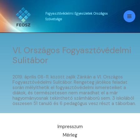
Skip
to
content
Fogyasztóvédelmi
Egyesületek
Országos
Szövetsége
VI. Országos Fogyasztóvédelmi
Sulitábor
2019. április 08-11. között zajlik Zánkán a VI. Országos
Fogyasztóvédelmi Sulitábor. Rengeteg játékos feladat
során mélyíthetik el fogyasztóvédelmi ismereteiket a
diákok, és természetesen nem maradhat el a már
hagyományosnak tekinthető számháború sem. 3 iskolából
összesen 51 tanuló és 6 pedagógus vesz részt a táborban.
Impresszum
Mérleg