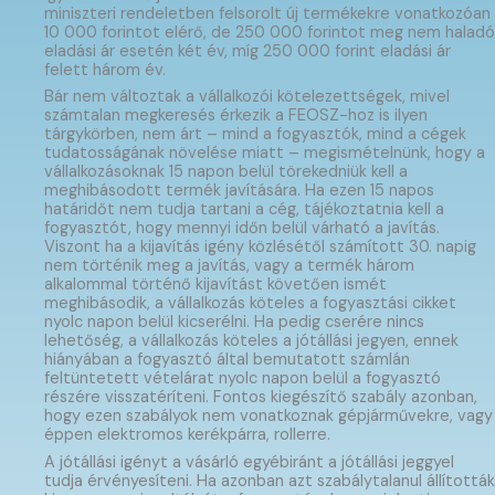
miniszteri rendeletben felsorolt új termékekre vonatkozóan
10 000 forintot elérő, de 250 000 forintot meg nem haladó
eladási ár esetén két év, míg 250 000 forint eladási ár
felett három év.
Bár nem változtak a vállalkozói kötelezettségek, mivel
számtalan megkeresés érkezik a FEOSZ-hoz is ilyen
tárgykörben, nem árt – mind a fogyasztók, mind a cégek
tudatosságának növelése miatt – megismételnünk, hogy a
vállalkozásoknak 15 napon belül törekedniük kell a
meghibásodott termék javítására. Ha ezen 15 napos
határidőt nem tudja tartani a cég, tájékoztatnia kell a
fogyasztót, hogy mennyi időn belül várható a javítás.
Viszont ha a kijavítás igény közlésétől számított 30. napig
nem történik meg a javítás, vagy a termék három
alkalommal történő kijavítást követően ismét
meghibásodik, a vállalkozás köteles a fogyasztási cikket
nyolc napon belül kicserélni. Ha pedig cserére nincs
lehetőség, a vállalkozás köteles a jótállási jegyen, ennek
hiányában a fogyasztó által bemutatott számlán
feltüntetett vételárat nyolc napon belül a fogyasztó
részére visszatéríteni. Fontos kiegészítő szabály azonban,
hogy ezen szabályok nem vonatkoznak gépjárművekre, vagy
éppen elektromos kerékpárra, rollerre.
A jótállási igényt a vásárló egyébiránt a jótállási jeggyel
tudja érvényesíteni. Ha azonban azt szabálytalanul állították