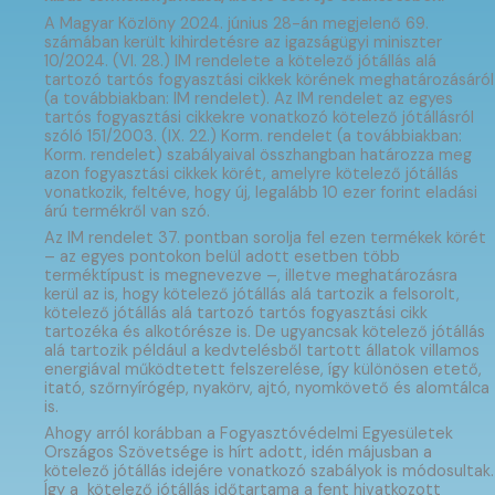
A Magyar Közlöny 2024. június 28-án megjelenő 69.
számában került kihirdetésre az igazságügyi miniszter
10/2024. (VI. 28.) IM rendelete a kötelező jótállás alá
tartozó tartós fogyasztási cikkek körének meghatározásáról
(a továbbiakban: IM rendelet). Az IM rendelet az egyes
tartós fogyasztási cikkekre vonatkozó kötelező jótállásról
szóló 151/2003. (IX. 22.) Korm. rendelet (a továbbiakban:
Korm. rendelet) szabályaival összhangban határozza meg
azon fogyasztási cikkek körét, amelyre kötelező jótállás
vonatkozik, feltéve, hogy új, legalább 10 ezer forint eladási
árú termékről van szó.
Az IM rendelet 37. pontban sorolja fel ezen termékek körét
– az egyes pontokon belül adott esetben több
terméktípust is megnevezve –, illetve meghatározásra
kerül az is, hogy kötelező jótállás alá tartozik a felsorolt,
kötelező jótállás alá tartozó tartós fogyasztási cikk
tartozéka és alkotórésze is. De ugyancsak kötelező jótállás
alá tartozik például a kedvtelésből tartott állatok villamos
energiával működtetett felszerelése, így különösen etető,
itató, szőrnyírógép, nyakörv, ajtó, nyomkövető és alomtálca
is.
Ahogy arról korábban a Fogyasztóvédelmi Egyesületek
Országos Szövetsége is hírt adott, idén májusban a
kötelező jótállás idejére vonatkozó szabályok is módosultak.
Így a kötelező jótállás időtartama a fent hivatkozott