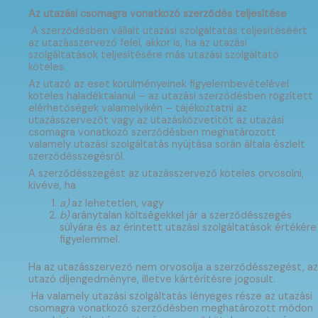
Az utazási csomagra vonatkozó szerződés teljesítése
A szerződésben vállalt utazási szolgáltatás teljesítéséért
az utazásszervező felel, akkor is, ha az utazási
szolgáltatások teljesítésére más utazási szolgáltató
köteles.
Az utazó az eset körülményeinek figyelembevételével
köteles haladéktalanul – az utazási szerződésben rögzített
elérhetőségek valamelyikén – tájékoztatni az
utazásszervezőt vagy az utazásközvetítőt az utazási
csomagra vonatkozó szerződésben meghatározott
valamely utazási szolgáltatás nyújtása során általa észlelt
szerződésszegésről.
A szerződésszegést az utazásszervező köteles orvosolni,
kivéve, ha
a)
az lehetetlen, vagy
b)
aránytalan költségekkel jár a szerződésszegés
súlyára és az érintett utazási szolgáltatások értékére
figyelemmel.
Ha az utazásszervező nem orvosolja a szerződésszegést, az
utazó díjengedményre, illetve kártérítésre jogosult.
Ha valamely utazási szolgáltatás lényeges része az utazási
csomagra vonatkozó szerződésben meghatározott módon