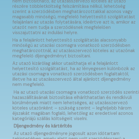
nem biztosítható, az utazásszervező köteles az utazó
részére többletköltség felszámítása nélkül, lehetőség
szerint a szerződésben meghatározottakkal azonos vagy
magasabb minőségű, megfelelő helyettesítő szolgáltatást
felajánlani az utazás folytatására, ideértve azt is, amikor az
utazót nem tudja a szerződésnek megfelelően
visszajuttatni az indulási helyre.
Ha a felajánlott helyettesítő szolgáltatás alacsonyabb
minőségű az utazási csomagra vonatkozó szerződésben
meghatározottnál, az utazásszervező köteles az utazónak
megfelelő díjengedményt biztosítani.
Az utazó kizárólag akkor utasíthatja el a felajánlott
helyettesítő szolgáltatást, ha az lényegesen különbözik az
utazási csomagra vonatkozó szerződésben foglaltaktól,
illetve ha az utazásszervező által ajánlott díjengedmény
nem megfelelő.
Ha az utazó utazási csomagra vonatkozó szerződés szerinti
hazaszállításának biztosítása elháríthatatlan és rendkívüli
körülmények miatt nem lehetséges, az utazásszervező
köteles utazónként – szükség szerint – legfeljebb három
éjszakát magában foglaló, lehetőleg az eredetivel azonos
kategóriájú szállás költségeit viselni.
Díjengedmény és kártérítés
Az utazó díjengedményre jogosult azon időtartam
tekintetében, amely alatt nem volt szerződésszerű a