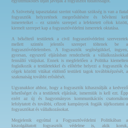
együttműködés útján javítják a fogyasztói tudatosságot.
A Szövetség tapasztalatai szerint valóban szükség is van a fiatal
fogyasztók helyzetének megerősítésére és bővíteni kell
ismereteiket – ez szintén szerepel a lefektetett célok között,
kiemelt szerepet kap a fogyasztóvédelmi ismeretek oktatása.
A békéltető testületek a civil fogyasztóvédelmi szervezetek
mellett szintén jelentős szerepet töltenek be a
fogyasztóvédelemben. A fogyasztók segítségükkel, ingyen,
gyorsan, egyszerű eljárásban rendezhetik a vállalkozásokkal
fennálló vitájukat. Ennek is megfelelően a Politika kiemelten
foglalkozik a testületekkel és előtérbe helyezi a fogyasztók és
cégek közötti vitákat eldöntő testületi tagok továbbképzését, a
szakmaiság további erősítését.
Ugyanakkor ahhoz, hogy a fogyasztók kihasználják a kedvező
lehetőséget és a testületek eljárását, ismerniük is kell ezt. Épp
ezért az új és hagyományos kommunikációs csatornákon
lefolytatott és további, célzott kampányok fogják tájékoztatni a
fogyasztókat és vállalkozásokat.
Megjelenik egyúttal a Fogyasztóvédelmi Politikában a
kiszolgáltatott fogyasztók védelme is, akik koruk,