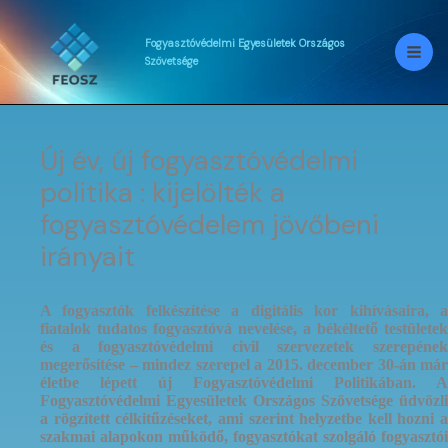
Skip
to
content
Fogyasztóvédelmi
Egyesületek
Országos
Szövetsége
Új év, új fogyasztóvédelmi
politika : kijelölték a
fogyasztóvédelem jövőbeni
irányait
A fogyasztók felkészítése a digitális kor kihívásaira, a
fiatalok tudatos fogyasztóvá nevelése, a békéltető testületek
és a fogyasztóvédelmi civil szervezetek szerepének
megerősítése – mindez szerepel a 2015. december 30-án már
életbe lépett új Fogyasztóvédelmi Politikában. A
Fogyasztóvédelmi Egyesületek Országos Szövetsége üdvözli
a rögzített célkitűzéseket, ami szerint helyzetbe kell hozni a
szakmai alapokon működő, fogyasztókat szolgáló fogyasztói