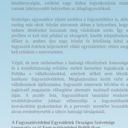
hiszékenységük, szellemi vagy fizikai fogyatkozásuk miatt
vannak hátrányosabb helyzetben az átlagfogyasztóknál.
Szükséges ugyanakkor eljutni azokhoz a fogyasztókhoz is, akik
esetleg más okok folytán nincsenek abban a helyzetben, hogy
tudatos döntéseket hozzanak meg vásárlásaik során. Így a
jövőben el kell érni például az elszigetelt, kisebb településeken
élőket is, amiben újra nagy feladat és felelősség hárul a
fogyasztói érdekek képviseletét ellátó egyesületekre: ehhez meg
kell erősíteni e szervezeteket.
Végül, de nem utolsósorban a hatósági ellenőrzések fontossága
és a termékbiztonság erősítése mellett kiemelten foglalkozik a
Politika a vállalkozásokkal, amelyek nélkül nem létezik
hatékony fogyasztóvédelem. Meghatározásra került ezért a
vállalkozások tájékoztatása, fogyasztói ismereteik bővítése és a
jogkövető magatartás elősegítése alternatív ösztönző eszközök
útján. A pozitív lista, fogyasztóbarát tanúsítási rendszer
továbbfejlesztése jobban előmozdítja a fogyasztóbarát
kereskedelmi gyakorlatokat és a preventív szemlélet hosszabb
távon eredményesebb a súlyos hatósági bírságoknál.
A Fogyasztóvédelmi Egyesületek Országos Szövetsége
támogatja az új Fogyasztóvédelmi Politikában