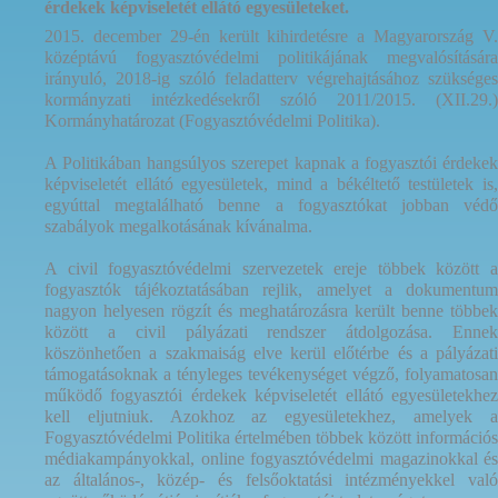
érdekek képviseletét ellátó egyesületeket.
2015. december 29-én került kihirdetésre a Magyarország V.
középtávú fogyasztóvédelmi politikájának megvalósítására
irányuló, 2018-ig szóló feladatterv végrehajtásához szükséges
kormányzati intézkedésekről szóló 2011/2015. (XII.29.)
Kormányhatározat (Fogyasztóvédelmi Politika).
A Politikában hangsúlyos szerepet kapnak a fogyasztói érdekek
képviseletét ellátó egyesületek, mind a békéltető testületek is,
egyúttal megtalálható benne a fogyasztókat jobban védő
szabályok megalkotásának kívánalma.
A civil fogyasztóvédelmi szervezetek ereje többek között a
fogyasztók tájékoztatásában rejlik, amelyet a dokumentum
nagyon helyesen rögzít és meghatározásra került benne többek
között a civil pályázati rendszer átdolgozása. Ennek
köszönhetően a szakmaiság elve kerül előtérbe és a pályázati
támogatásoknak a tényleges tevékenységet végző, folyamatosan
működő fogyasztói érdekek képviseletét ellátó egyesületekhez
kell eljutniuk. Azokhoz az egyesületekhez, amelyek a
Fogyasztóvédelmi Politika értelmében többek között információs
médiakampányokkal, online fogyasztóvédelmi magazinokkal és
az általános-, közép- és felsőoktatási intézményekkel való