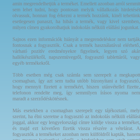
amin megrendelhetjük a terméket. Emellett azonban arról semmit
sem lehet tudni, hogy pontosan melyik vállalkozás hirdetését
olvassuk, honnan fog érkezni a termék hozzánk, kinél tehetünk
esetlegesen panaszt, ha hibás a termék, vagy kivel szemben,
milyen címen gyakorolhatjuk indokolás nélküli elállási jogunkat.
Sajnos ezen információk hiányát a megrendeléskor nem tartják
fontosnak a fogyasztók. Csak a termék használatával elérhető,
várható pozitív eredményekre figyelnek, legyen szó akár
hallókészülékről, napszemüvegről, fogyasztó tablettáról, vagy
egyéb termékekről.
Több esetben még csak számla sem szerepelt a megkapott
csomagban, így azt sem tudta utóbb bizonyítani a fogyasztó,
hogy mennyit fizetett a termékért, hiszen utánvétellel fizette,
telefonon rendelte meg, így semmilyen írásos nyoma nem
maradt a szerződéskötésnek.
Más esetekben a csomagban szerepelt egy tájékoztató, mely
szerint, ha élni szeretne a fogyasztó az indokolás nélküli elállási
joggal, akkor egy lengyelországi címre küldje vissza a terméket,
és majd ezt követően fizetik vissza részére a vételárat. A
fogyasztók a termékeket azonban nem külföldről kapták, hanem