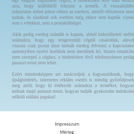
egy magyar logisztikai cégtől, a hirdetésben sem utalt semmi
arra, hogy külföldről érkezne a termék. A visszaküldés
aránytalan terhet jelent ebben az esetben, amiről előzetesen nem
tudtak, és ráadásul sok esetben még ekkor sem kapták vissza
sem a vételárat, sem a postaköltséget.
Akik pedig esetleg számlát is kaptak, abból kiderülhetett utóbb
számukra, hogy egy tengerentúli cégtől vásároltak, akivel
viszont csak postai úton tudnák esetleg felvenni a kapcsolatot
amennyiben nyelvi korlátok nem merülnek fel, hiszen emailcím
nem szerepel a céghez, a hirdetésben lévő telefonszámon pedig
panaszt tenni nem lehet.
Ezért mindenképpen azt tanácsoljuk a fogyasztóknak, hogy
újsághirdetés, internetes reklám esetén is mindig győződjenek
meg arról, hogy ki értékesíti számukra a terméket, hogyan
tudnak majd panaszt tenni, hogyan tudják gyakorolni indokolás
nélküli elállási jogukat!
Impresszum
Mérleg