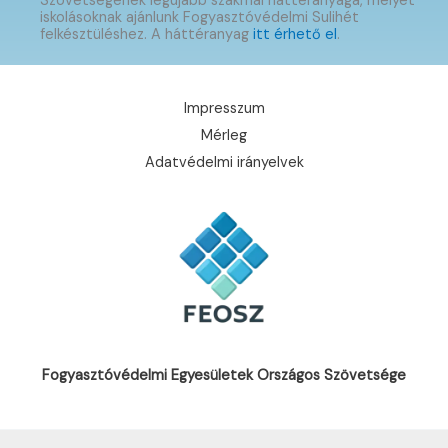
Szövetségének legújabb szakmai háttéranyaga, melyet
iskolásoknak ajánlunk Fogyasztóvédelmi Sulihét
felkésztüléshez. A háttéranyag
itt érhető el
.
Impresszum
Mérleg
Adatvédelmi irányelvek
Fogyasztóvédelmi Egyesületek Országos Szövetsége