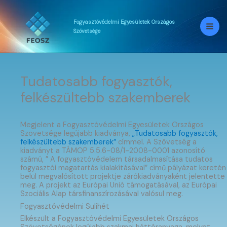
Skip
to
content
Fogyasztóvédelmi
Egyesületek
Országos
Szövetsége
Tudatosabb fogyasztók,
felkészültebb szakemberek
Megjelent a Fogyasztóvédelmi Egyesületek Országos
Szövetsége legújabb kiadványa,
„Tudatosabb fogyasztók,
felkészültebb szakemberek”
címmel. A Szövetség a
kiadványt a TÁMOP 5.5.6-08/1-2008-0001 azonosító
számú, ” A fogyasztóvédelem társadalmasítása tudatos
fogyasztói magatartás kialakításával” című pályázat keretén
belül megvalósított projektje zárókiadványaként jelentette
meg. A projekt az Európai Unió támogatásával, az Európai
Szociális Alap társfinanszírozásával valósul meg.
Fogyasztóvédelmi Sulihét
Elkészült a Fogyasztóvédelmi Egyesületek Országos