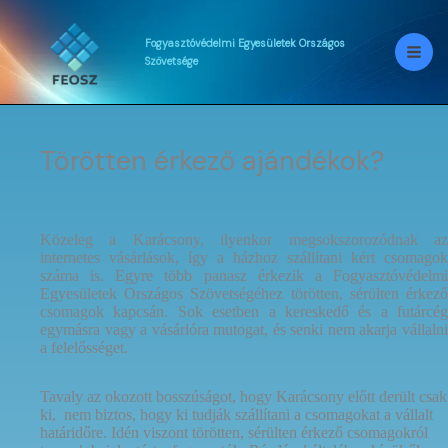
Skip
to
content
Fogyasztóvédelmi
Egyesületek
Országos
Szövetsége
Törötten érkező ajándékok?
Közeleg a Karácsony, ilyenkor megsokszorozódnak az
internetes vásárlások, így a házhoz szállítani kért csomagok
száma is. Egyre több panasz érkezik a Fogyasztóvédelmi
Egyesületek Országos Szövetségéhez törötten, sérülten érkező
csomagok kapcsán. Sok esetben a kereskedő és a futárcég
egymásra vagy a vásárlóra mutogat, és senki nem akarja vállalni
a felelősséget.
Tavaly az okozott bosszúságot, hogy Karácsony előtt derült csak
ki,
nem biztos, hogy ki tudják szállítani a csomagokat a vállalt
határidőre. Idén viszont törötten, sérülten érkező csomagokról