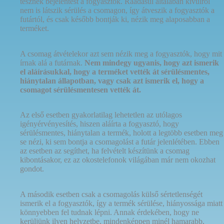
tesznek bejelentést a fogyasztók. Ráadásul általában kívülről
nem is látszik sérülés a csomagon, így átveszik a fogyasztók a
futártól, és csak később bontják ki, nézik meg alaposabban a
terméket.
A csomag átvételekor azt sem nézik meg a fogyasztók, hogy mit
írnak alá a futárnak.
Nem mindegy ugyanis, hogy azt ismerik
el aláírásukkal, hogy a terméket vették át sérülésmentes,
hiánytalan állapotban, vagy csak azt ismerik el, hogy a
csomagot sérülésmentesen vették át.
Az első esetben gyakorlatilag lehetetlen az utólagos
igényérvényesítés, hiszen aláírta a fogyasztó, hogy
sérülésmentes, hiánytalan a termék, holott a legtöbb esetben meg
se nézi, ki sem bontja a csomagolást a futár jelenlétében. Ebben
az esetben az segíthet, ha felvételt készítünk a csomag
kibontásakor, ez az okostelefonok világában már nem okozhat
gondot.
A második esetben csak a csomagolás külső sértetlenségét
ismerik el a fogyasztók, így a termék sérülése, hiányossága miatt
könnyebben fel tudnak lépni. Annak érdekében, hogy ne
kerüljünk ilyen helyzetbe, mindenképpen minél hamarabb,