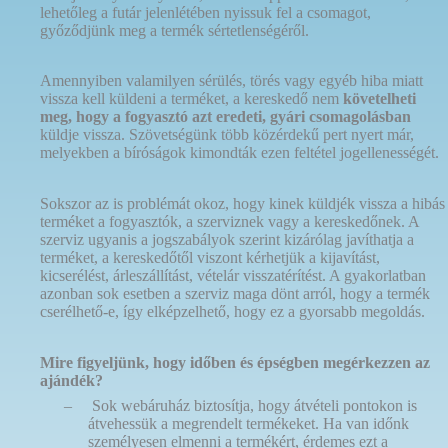
lehetőleg a futár jelenlétében nyissuk fel a csomagot,
győződjünk meg a termék sértetlenségéről.
Amennyiben valamilyen sérülés, törés vagy egyéb hiba miatt
vissza kell küldeni a terméket, a kereskedő nem
követelheti
meg, hogy a fogyasztó azt eredeti, gyári csomagolásban
küldje vissza. Szövetségünk több közérdekű pert nyert már,
melyekben a bíróságok kimondták ezen feltétel jogellenességét.
Sokszor az is problémát okoz, hogy kinek küldjék vissza a hibás
terméket a fogyasztók, a szerviznek vagy a kereskedőnek. A
szerviz ugyanis a jogszabályok szerint kizárólag javíthatja a
terméket, a kereskedőtől viszont kérhetjük a kijavítást,
kicserélést, árleszállítást, vételár visszatérítést. A gyakorlatban
azonban sok esetben a szerviz maga dönt arról, hogy a termék
cserélhető-e, így elképzelhető, hogy ez a gyorsabb megoldás.
Mire figyeljünk, hogy időben és épségben megérkezzen az
ajándék?
–
Sok webáruház biztosítja, hogy átvételi pontokon is
átvehessük a megrendelt termékeket. Ha van időnk
személyesen elmenni a termékért, érdemes ezt a