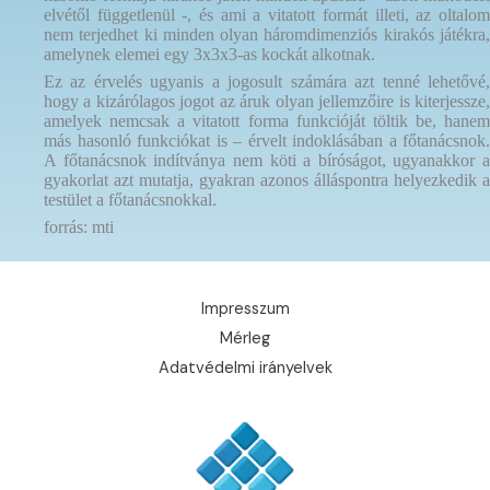
elvétől függetlenül -, és ami a vitatott formát illeti, az oltalom
nem terjedhet ki minden olyan háromdimenziós kirakós játékra,
amelynek elemei egy 3x3x3-as kockát alkotnak.
Ez az érvelés ugyanis a jogosult számára azt tenné lehetővé,
hogy a kizárólagos jogot az áruk olyan jellemzőire is kiterjessze,
amelyek nemcsak a vitatott forma funkcióját töltik be, hanem
más hasonló funkciókat is – érvelt indoklásában a főtanácsnok.
A főtanácsnok indítványa nem köti a bíróságot, ugyanakkor a
gyakorlat azt mutatja, gyakran azonos álláspontra helyezkedik a
testület a főtanácsnokkal.
forrás: mti
Impresszum
Mérleg
Adatvédelmi irányelvek