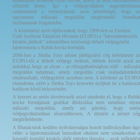
adhatnának áruiknak olyan formát, amely az áruk használatához
célszerű lenne. Így a védjegyoltalom nagymértékben
csökkentené a versenytársak azon lehetőségét, hogy az
ugyanezen műszaki megoldást megtestesítő formákat
hozhassanak forgalomba.
A közlemény arról tájékoztatott, hogy 1999-ben az Európai
Unió Szellemi Tulajdoni Hivatala (EUIPO) a "háromdimenziós
kirakós játékok" tekintetében közösségi térbeli védjegyként
lajstromozta a Rubik-kocka formáját.
2006-ban a Simba Toys német játékgyártó cég kérelmezte az
EUIPO-tól a térbeli védjegy törlését, többek között azzal az
indokkal, hogy az olyan – az elforgathatóságban rejlő – műszaki
megoldást tartalmaz, amely megoldás csak szabadalomként
oltalmazható, védjegyként azonban nem. A kérelmet az EUIPO
elutasította, ezért a Simba Toys keresetet nyújtott be a határozat
hatályon kívül helyezéséért.
A kereset az uniós törvényszék azzal utasította el, hogy a Rubik
kocka formájának grafikai ábrázolása nem tartalmaz olyan
műszaki megoldást, amely azt gátolná, hogy uniós
védjegyoltalomban részesülhessen. A döntést a német cég
megfellebbezte.
A főtanácsnok kedden nyilvánosságra hozott indítványában úgy
vélte: a lajstromozással biztosított oltalom nem vonatkozhat a
hasonló formájú kirakós játék minden típusára – azok működési