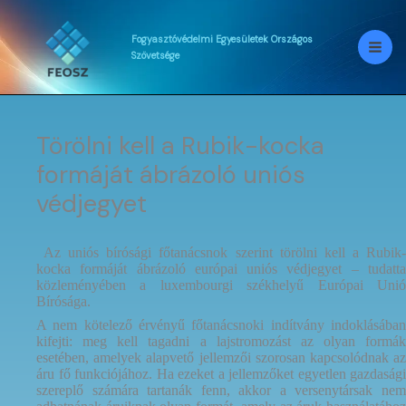
Skip
to
content
Fogyasztóvédelmi
Egyesületek
Országos
Szövetsége
Törölni kell a Rubik-kocka
formáját ábrázoló uniós
védjegyet
Az uniós bírósági főtanácsnok szerint törölni kell a Rubik
kocka formáját ábrázoló európai uniós védjegyet – tudatta
közleményében a luxembourgi székhelyű Európai Unió
Bírósága.
A nem kötelező érvényű főtanácsnoki indítvány indoklásában
kifejti: meg kell tagadni a lajstromozást az olyan formák
esetében, amelyek alapvető jellemzői szorosan kapcsolódnak az
áru fő funkciójához. Ha ezeket a jellemzőket egyetlen gazdasági
szereplő számára tartanák fenn, akkor a versenytársak nem