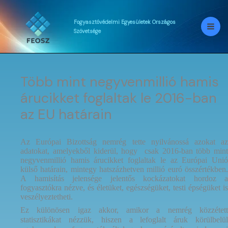
Skip
to
content
Fogyasztóvédelmi
Egyesületek
Országos
Szövetsége
Több mint negyvenmillió hamis
árucikket foglaltak le 2016-ban
az EU határain
Az Európai Bizottság nemrég tette nyilvánossá azokat az
adatokat, amelyekből kiderül, hogy csak 2016-ban több mint
negyvenmillió hamis árucikket foglaltak le az Európai Unió
külső határain, mintegy hatszázhetven millió euró összértékben.
A hamisítás jelensége jelentős kockázatokat hordoz a
fogyasztókra nézve, és életüket, egészségüket, testi épségüket is
veszélyeztetheti.
Ez különösen igaz akkor, amikor a nemrég közzétett
statisztikákat nézzük, hiszen a lefoglalt áruk körülbelül