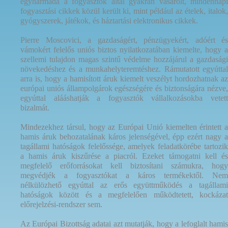
egyharmada a fogyasztók által gyakran vásárolt, mindennapi
fogyasztási cikkek közül került ki, mint például az ételek, italok,
gyógyszerek, játékok, és háztartási elektronikus cikkek.
Pierre Moscovici, a gazdaságért, pénzügyekért, adóért és
vámokért felelős uniós biztos nyilatkozatában kiemelte, hogy a
szellemi tulajdon magas szintű védelme hozzájárul a gazdasági
növekedéshez és a munkahelyteremtéshez. Rámutatott egyúttal
arra is, hogy a hamisított áruk kiemelt veszélyt hordozhatnak az
európai uniós állampolgárok egészségére és biztonságára nézve,
egyúttal alááshatják a fogyasztók vállalkozásokba vetett
bizalmát.
Mindezekhez társul, hogy az Európai Unió kiemelten érintett a
hamis áruk behozatalának káros jelenségével, épp ezért nagy a
tagállami hatóságok felelőssége, amelyek feladatkörébe tartozik
a hamis áruk kiszűrése a piacról. Ezeket támogatni kell és
megfelelő erőforrásokat kell biztosítani számukra, hogy
megvédjék a fogyasztókat a káros termékektől. Nem
nélkülözhető egyúttal az erős együttműködés a tagállami
hatóságok között és a megfelelően működtetett, kockázat
előrejelzési-rendszer sem.
Az Európai Bizottság adatai azt mutatják, hogy a lefoglalt hamis