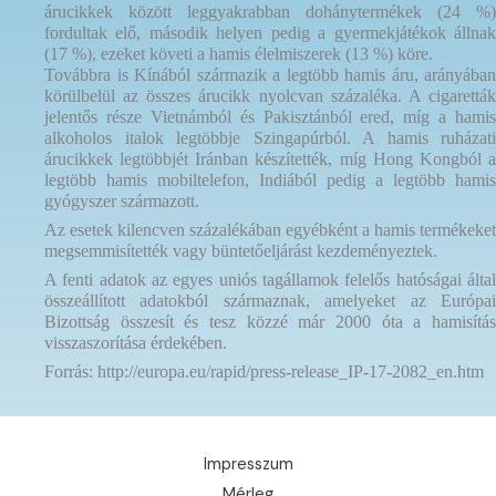
árucikkek között leggyakrabban dohánytermékek (24 %)
fordultak elő, második helyen pedig a gyermekjátékok állnak
(17 %), ezeket követi a hamis élelmiszerek (13 %) köre.
Továbbra is Kínából származik a legtöbb hamis áru, arányában
körülbelül az összes árucikk nyolcvan százaléka. A cigaretták
jelentős része Vietnámból és Pakisztánból ered, míg a hamis
alkoholos italok legtöbbje Szingapúrból. A hamis ruházati
árucikkek legtöbbjét Iránban készítették, míg Hong Kongból a
legtöbb hamis mobiltelefon, Indiából pedig a legtöbb hamis
gyógyszer származott.
Az esetek kilencven százalékában egyébként a hamis termékeket
megsemmisítették vagy büntetőeljárást kezdeményeztek.
A fenti adatok az egyes uniós tagállamok felelős hatóságai által
összeállított adatokból származnak, amelyeket az Európai
Bizottság összesít és tesz közzé már 2000 óta a hamisítás
visszaszorítása érdekében.
Forrás: http://europa.eu/rapid/press-release_IP-17-2082_en.htm
Impresszum
Mérleg