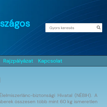
rszágos
Search
for:
Rajzpályázat
Kapcsolat
H
elmiszerlánc-biztonsági Hivatal (NÉBIH). A
emberek összesen több mint 60 kg ismeretlen