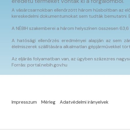
eredetű terméket vontak ki a forgalomból.
A vásárcsarnokban ellenőrzött három húsboltban az előh
kereskedelmi dokumentumokat sem tudták bemutatni. Ez
A NÉBIH szakemberei a három helyszínen összesen 63,6 k
A hatósági ellenőrzés eredményei alapján az sem zárh
élelmiszerek szállítására alkalmatlan gépjárművekkel tör
Az eljárás folyamatban van, az ügyben százezres nagys
Forrás: portal.nebih.gov.hu
Impresszum
Mérleg
Adatvédelmi irányelvek