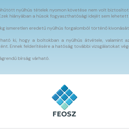
űtött nyúlhús tételek nyomon követése nem volt biztosított:
ek hiányában a húsok fogyaszthatósági idejét sem lehetett 
g ismeretlen eredetű nyúlhús forgalomból történő kivonását 
ató ki, hogy a boltokban a nyúlhús átvétele, valamint azok 
tént. Ennek felderítésére a hatóság további vizsgálatokat vég
ágrendű bírság várható.