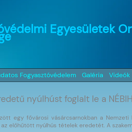
óvédelmi Egyesületek O
ge
udatos Fogyasztóvédelem
Galéria
Videók
edetű nyúlhúst foglalt le a NÉBI
rzött egy fővárosi vásárcsarnokban a Nemzeti Él
i az előhűtött nyúlhús tételek eredetét. A szak