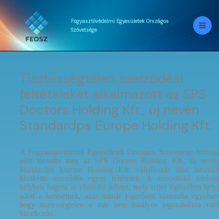
Skip
to
content
Fogyasztóvédelmi
Egyesületek
Országos
Szövetsége
Tisztességtelen szerződési
feltételeket alkalmazott az SPS
Doctors Holding Kft., új nevén
Standardps Europe Holding Kft.
A Fogyasztóvédelmi Egyesületek Országos Szövetsége bíróság
előtt támadta meg az SPS Doctors Holding Kft., új nevén
Standardps Europe Holding Kft. vállalkozás által használt
blanketta szerződés egyes feltételeit. A másodfokú bíróság
helyben hagyta az elsőfokú ítéletet, mely teljes egészében helyt
adott a keresetnek, azaz immár jogerősen kimondta egyrészt,
hogy tisztességtelen a már nem hatályos jogszabályra való
hivatkozás.