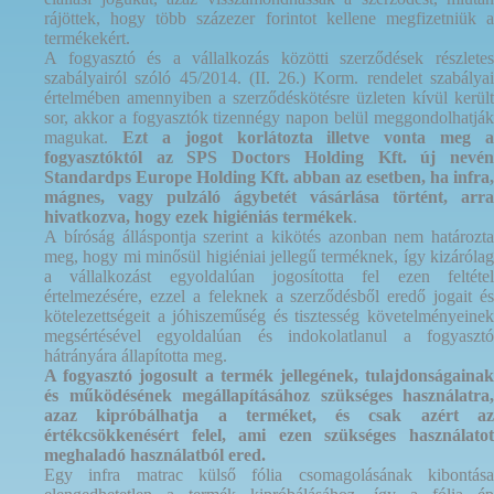
rájöttek, hogy több százezer forintot kellene megfizetniük a
termékekért.
A fogyasztó és a vállalkozás közötti szerződések részletes
szabályairól
szóló 45/2014. (II. 26.) Korm. rendelet szabályai
értelmében amennyiben a szerződéskötésre üzleten kívül került
sor, akkor a fogyasztók tizennégy napon belül meggondolhatják
magukat.
Ezt
a jogot korlátozta illetve vonta meg a
fogyasztóktól az SPS Doctors Holding Kft. új nevén
Standardps Europe Holding Kft. abban az esetben, ha infra,
mágnes, vagy pulzáló ágybetét vásárlása történt, arra
hivatkozva, hogy ezek higiéniás termékek
.
A bíróság álláspontja szerint a kikötés azonban nem határozta
meg, hogy mi minősül higiéniai jellegű terméknek, így kizárólag
a vállalkozást egyoldalúan jogosította fel ezen feltétel
értelmezésére, ezzel a feleknek a szerződésből eredő jogait és
kötelezettségeit a jóhiszeműség és tisztesség követelményeinek
megsértésével egyoldalúan és indokolatlanul a fogyasztó
hátrányára állapította meg.
A fogyasztó jogosult a termék jellegének, tulajdonságainak
és működésének megállapításához szükséges használatra,
azaz kipróbálhatja a terméket, és csak azért az
értékcsökkenésért felel, ami ezen szükséges használatot
meghaladó használatból ered.
Egy infra matrac külső fólia csomagolásának kibontása