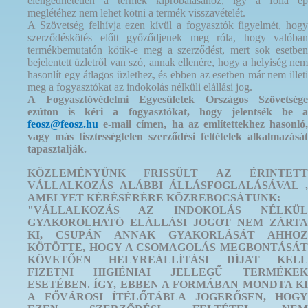
elengedhetetlen a termék kipróbálásához, így a fólia ép
meglétéhez nem lehet kötni a termék visszavételét.
A Szövetség felhívja ezen kívül a fogyasztók figyelmét, hogy
szerződéskötés előtt győződjenek meg róla, hogy valóban
termékbemutatón kötik-e meg a szerződést, mert sok esetben
bejelentett üzletről van szó, annak ellenére, hogy a helyiség nem
hasonlít egy átlagos üzlethez, és ebben az esetben már nem illeti
meg a fogyasztókat az indokolás nélküli elállási jog.
A Fogyasztóvédelmi Egyesületek Országos Szövetsége
ezúton is kéri a fogyasztókat, hogy jelentsék be a
feosz@feosz.hu
e-mail címen, ha az említettekhez hasonló,
vagy más tisztességtelen szerződési feltételek alkalmazását
tapasztalják.
KÖZLEMÉNYÜNK FRISSÜLT AZ ÉRINTETT
VÁLLALKOZÁS ALÁBBI ÁLLÁSFOGLALÁSÁVAL ,
AMELYET KÉRÉSÉRÉRE KÖZREBOCSÁTUNK:
"VÁLLALKOZÁS AZ INDOKOLÁS NÉLKÜL
GYAKOROLHATÓ ELÁLLÁSI JOGOT NEM ZÁRTA
KI, CSUPÁN ANNAK GYAKORLÁSÁT AHHOZ
KÖTÖTTE, HOGY A CSOMAGOLÁS MEGBONTÁSÁT
KÖVETŐEN HELYREÁLLÍTÁSI DÍJAT KELL
FIZETNI HIGIÉNIAI JELLEGŰ TERMÉKEK
ESETÉBEN. ÍGY, EBBEN A FORMÁBAN MONDTA KI
A FŐVÁROSI ÍTÉLŐTÁBLA JOGERŐSEN, HOGY