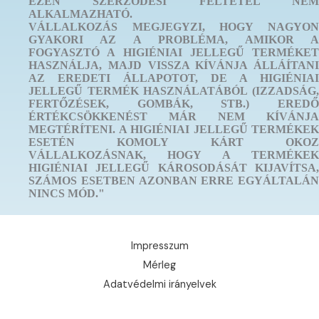
EZEN SZERZŐDÉSI FELTÉTEL NEM
ALKALMAZHATÓ.
VÁLLALKOZÁS MEGJEGYZI, HOGY NAGYON
GYAKORI AZ A PROBLÉMA, AMIKOR A
FOGYASZTÓ A HIGIÉNIAI JELLEGŰ TERMÉKET
HASZNÁLJA, MAJD VISSZA KÍVÁNJA ÁLLÁÍTANI
AZ EREDETI ÁLLAPOTOT, DE A HIGIÉNIAI
JELLEGŰ TERMÉK HASZNÁLATÁBÓL (IZZADSÁG,
FERTŐZÉSEK, GOMBÁK, STB.) EREDŐ
ÉRTÉKCSÖKKENÉST MÁR NEM KÍVÁNJA
MEGTÉRÍTENI. A HIGIÉNIAI JELLEGŰ TERMÉKEK
ESETÉN KOMOLY KÁRT OKOZ
VÁLLALKOZÁSNAK, HOGY A TERMÉKEK
HIGIÉNIAI JELLEGŰ KÁROSODÁSÁT KIJAVÍTSA,
SZÁMOS ESETBEN AZONBAN ERRE EGYÁLTALÁN
NINCS MÓD."
Impresszum
Mérleg
Adatvédelmi irányelvek