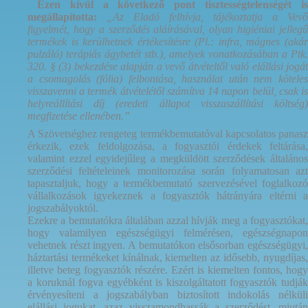
Ezen kívül a következő pont tisztességtelenségét i
megállapította:
„Az Eladó felhívja, tájékoztatja a Vevő
figyelmét, hogy a szerződés aláírásával, olyan higiéniai jellegű
termékek is kerülhetnek értékesítésre (Pl.: infra, mágnes (akár
pulzáló) terápiás ágybetét stb.), amelyek vonatkozásában a Ptk.
320. § (3) bekezdése alapján a vevő átvételtől való elállási jogát
a csomagolás (fólia) felbontása, használat után nem köteles
visszavenni a termék átvételétől számítva 14 napon belül, csak is
helyreállítási díj (eredeti állapot visszaszállítási költség)
megfizetése ellenében.”
A Szövetséghez rengeteg termékbemutatóval kapcsolatos panasz
érkezik, ezek feldolgozása, a fogyasztói érdekek feltárása,
valamint ezzel egyidejűleg a megküldött szerződések általános
szerződési feltételeinek monitorozása során folyamatosan azt
tapasztaljuk, hogy a termékbemutató szervezésével foglalkozó
vállalkozások igyekeznek a fogyasztók hátrányára eltérni a
jogszabályoktól.
Ezekre a bemutatókra általában azzal hívják meg a fogyasztókat,
hogy valamilyen egészségügyi felmérésen, egészségnapon
vehetnek részt ingyen. A bemutatókon elsősorban egészségügyi,
háztartási termékeket kínálnak, kiemelten az idősebb, nyugdíjas,
illetve beteg fogyasztók részére. Ezért is kiemelten fontos, hogy
a koruknál fogva egyébként is kiszolgáltatott fogyasztók tudják
érvényesíteni a jogszabályban biztosított indokolás nélküli
elállási jogukat, azaz visszamondhassák a szerződést, miután