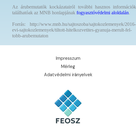
Az árubemutatók kockázatairól további hasznos információk
találhatóak az MNB honlapjának
fogyasztóvédelmi aloldalán
.
Forrás: http://www.mnb.hu/sajtoszoba/sajtokozlemenyek/2016-
evi-sajtokozlemenyek/tiltott-hitelkozvetites-gyanuja-merult-fel-
tobb-arubemutaton
Impresszum
Mérleg
Adatvédelmi irányelvek