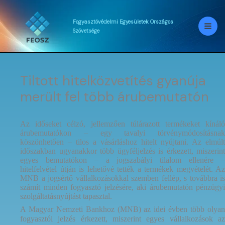
Skip
to
content
Fogyasztóvédelmi
Egyesületek
Országos
Szövetsége
Tiltott hitelközvetítés gyanúja
merült fel több árubemutatón
Az időseket célzó, jellemzően túlárazott termékeket kínáló
árubemutatókon – egy tavalyi törvénymódosításnak
köszönhetően – tilos a vásárláshoz hitelt nyújtani. Az elmúlt
időszakban ugyanakkor több ügyféljelzés is érkezett, miszerint
egyes bemutatókon – a jogszabályi tilalom ellenére –
hitelfelvétel útján is lehetővé tették a termékek megvételét. Az
MNB a jogsértő vállalkozásokkal szemben fellép, s továbbra is
számít minden fogyasztó jelzésére, aki árubemutatón pénzügyi
szolgáltatásnyújtást tapasztal.
A Magyar Nemzeti Bankhoz (MNB) az idei évben több olyan
fogyasztói jelzés érkezett, miszerint egyes vállalkozások az