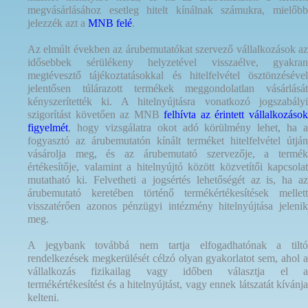
megvásárlásához esetleg hitelt kínálnak számukra, mielőbb
jelezzék azt a
MNB felé
.
Az elmúlt években az árubemutatókat szervező vállalkozások az
idősebbek sérülékeny helyzetével visszaélve, gyakran
megtévesztő tájékoztatásokkal és hitelfelvétel ösztönzésével
jelentősen túlárazott termékek meggondolatlan vásárlását
kényszerítették ki. A hitelnyújtásra vonatkozó jogszabályi
szigorítást követően az MNB
felhívta az érintett vállalkozáso
figyelmét
, hogy vizsgálatra okot adó körülmény lehet, ha a
fogyasztó az árubemutatón kínált terméket hitelfelvétel útján
vásárolja meg, és az árubemutató szervezője, a termék
értékesítője, valamint a hitelnyújtó között közvetítői kapcsolat
mutatható ki. Felvetheti a jogsértés lehetőségét az is, ha az
árubemutató keretében történő termékértékesítések mellett
visszatérően azonos pénzügyi intézmény hitelnyújtása jelenik
meg.
A jegybank továbbá nem tartja elfogadhatónak a tiltó
rendelkezések megkerülését célzó olyan gyakorlatot sem, ahol a
vállalkozás fizikailag vagy időben választja el a
termékértékesítést és a hitelnyújtást, vagy ennek látszatát kívánja
kelteni.