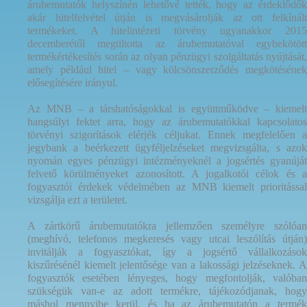
árubemutatók helyszínén lehetővé tették, hogy az érdeklődők
akár hitelfelvétel útján is megvásárolják az ott felkínált
termékeket. A hitelintézeti törvény ugyanakkor 2015
decemberétől megtiltotta az árubemutatóval egybekötött
termékértékesítés során az olyan pénzügyi szolgáltatás nyújtását,
amely például hitel – vagy kölcsönszerződés megkötésének
elősegítésére irányul.
Az MNB – a társhatóságokkal is együttműködve – kiemelt
hangsúlyt fektet arra, hogy az árubemutatókkal kapcsolatos
törvényi szigorítások elérjék céljukat. Ennek megfelelően a
jegybank a beérkezett ügyféljelzéseket megvizsgálta, s azok
nyomán egyes pénzügyi intézményeknél a jogsértés gyanúját
felvető körülményeket azonosított. A jogalkotói célok és a
fogyasztói érdekek védelmében az MNB kiemelt prioritással
vizsgálja ezt a területet.
A zártkörű árubemutatókra jellemzően személyre szólóan
(meghívó, telefonos megkeresés vagy utcai leszólítás útján)
invitálják a fogyasztókat, így a jogsértő vállalkozások
kiszűrésénél kiemelt jelentősége van a lakossági jelzéseknek. A
fogyasztók esetében lényeges, hogy megfontolják, valóban
szükségük van-e az adott termékre, tájékozódjanak, hogy
máshol mennyibe kerül, és ha az árubemutatón a termék