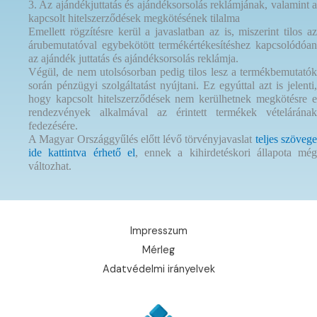
3. Az ajándékjuttatás és ajándéksorsolás reklámjának, valamint a
kapcsolt hitelszerződések megkötésének tilalma
Emellett rögzítésre kerül a javaslatban az is, miszerint tilos az
árubemutatóval egybekötött termékértékesítéshez kapcsolódóan
az ajándék juttatás és ajándéksorsolás reklámja.
Végül, de nem utolsósorban pedig tilos lesz a termékbemutatók
során pénzügyi szolgáltatást nyújtani. Ez egyúttal azt is jelenti,
hogy kapcsolt hitelszerződések nem kerülhetnek megkötésre e
rendezvények alkalmával az érintett termékek vételárának
fedezésére.
A Magyar Országgyűlés előtt lévő törvényjavaslat
teljes szöveg
ide kattintva érhető el
, ennek a kihirdetéskori állapota még
változhat.
Impresszum
Mérleg
Adatvédelmi irányelvek