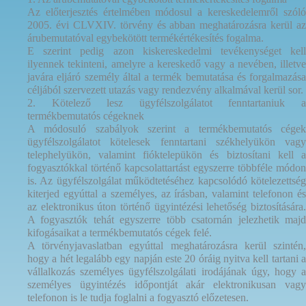
Az előterjesztés értelmében módosul a kereskedelemről szóló
2005. évi CLVXIV. törvény és abban meghatározásra kerül az
árubemutatóval egybekötött termékértékesítés fogalma.
E szerint pedig azon kiskereskedelmi tevékenységet kell
ilyennek tekinteni, amelyre a kereskedő vagy a nevében, illetve
javára eljáró személy által a termék bemutatása és forgalmazása
céljából szervezett utazás vagy rendezvény alkalmával kerül sor.
2. Kötelező lesz ügyfélszolgálatot fenntartaniuk a
termékbemutatós cégeknek
A módosuló szabályok szerint
a termékbemutatós cége
ügyfélszolgálatot kötelesek fenntartani székhelyükön vagy
telephelyükön, valamint fióktelepükön és biztosítani kell a
fogyasztókkal történő kapcsolattartást egyszerre többféle módon
is. Az ügyfélszolgálat működtetéséhez kapcsolódó kötelezettség
kiterjed egyúttal a személyes, az írásban, valamint telefonon és
az elektronikus úton történő ügyintézési lehetőség biztosítására.
A fogyasztók tehát egyszerre több csatornán jelezhetik majd
kifogásaikat a termékbemutatós cégek felé.
A törvényjavaslatban egyúttal meghatározásra kerül szintén,
hogy a hét legalább egy napján este 20 óráig nyitva kell tartani a
vállalkozás személyes ügyfélszolgálati irodájának úgy, hogy a
személyes ügyintézés időpontját akár elektronikusan vagy
telefonon is le tudja foglalni a fogyasztó előzetesen.