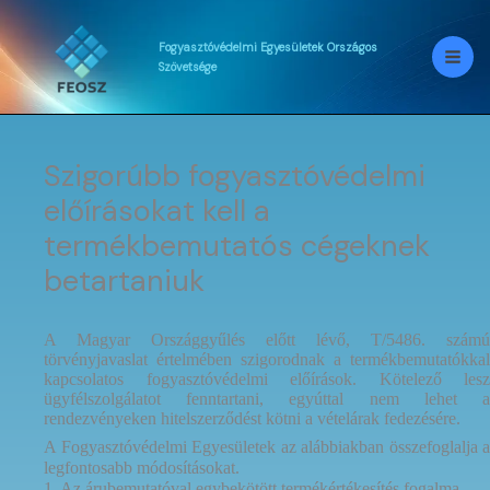
Skip
to
content
Fogyasztóvédelmi
Egyesületek
Országos
Szövetsége
Szigorúbb fogyasztóvédelmi
előírásokat kell a
termékbemutatós cégeknek
betartaniuk
A Magyar Országgyűlés előtt lévő, T/5486. számú
törvényjavaslat értelmében szigorodnak a termékbemutatókkal
kapcsolatos fogyasztóvédelmi előírások. Kötelező lesz
ügyfélszolgálatot fenntartani, egyúttal nem lehet a
rendezvényeken hitelszerződést kötni a vételárak fedezésére.
A Fogyasztóvédelmi Egyesületek az alábbiakban összefoglalja a
legfontosabb módosításokat.
1. Az árubemutatóval egybekötött termékértékesítés fogalma