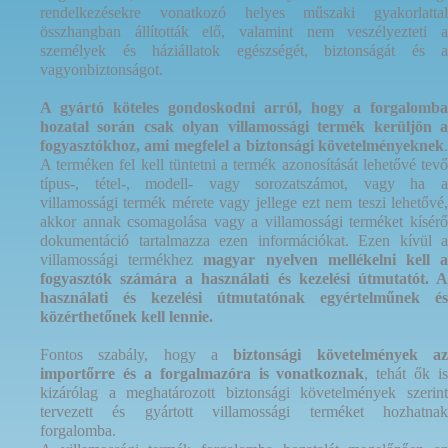
rendelkezésekre vonatkozó helyes műszaki gyakorlattal
összhangban állították elő, valamint nem veszélyezteti a
személyek és háziállatok egészségét, biztonságát és a
vagyonbiztonságot.
A gyártó köteles gondoskodni arról, hogy a forgalomba
hozatal során csak olyan villamossági termék kerüljön a
fogyasztókhoz, ami megfelel a biztonsági követelményeknek
.
A terméken fel kell tüntetni a termék azonosítását lehetővé tevő
típus-, tétel-, modell- vagy sorozatszámot, vagy ha a
villamossági termék mérete vagy jellege ezt nem teszi lehetővé,
akkor annak csomagolása vagy a villamossági terméket kísérő
dokumentáció tartalmazza ezen információkat. Ezen kívül a
villamossági termékhez
magyar nyelven mellékelni kell 
fogyasztók számára a használati és kezelési útmutatót. A
használati és kezelési útmutatónak egyértelműnek és
közérthetőnek kell lennie.
Fontos szabály, hogy a
biztonsági követelmények a
importőrre és a forgalmazóra is vonatkoznak
, tehát ők is
kizárólag a meghatározott biztonsági követelmények szerint
tervezett és gyártott villamossági terméket hozhatnak
forgalomba.