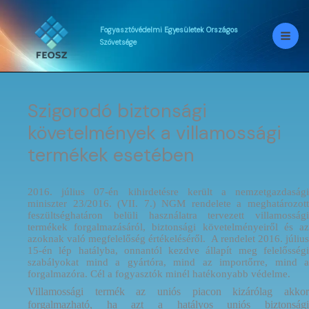
Skip
to
content
Fogyasztóvédelmi
Egyesületek
Országos
Szövetsége
Szigorodó biztonsági
követelmények a villamossági
termékek esetében
2016. július 07-én kihirdetésre került a nemzetgazdasági
miniszter 23/2016. (VII. 7.) NGM rendelete a meghatározott
feszültséghatáron belüli használatra tervezett villamossági
termékek forgalmazásáról, biztonsági követelményeiről és az
azoknak való megfelelőség értékeléséről. A rendelet 2016. július
15-én lép hatályba, onnantól kezdve állapít meg felelősségi
szabályokat mind a gyártóra, mind az importőrre, mind a
forgalmazóra. Cél a fogyasztók minél hatékonyabb védelme.
Villamossági termék az uniós piacon kizárólag akkor
forgalmazható, ha azt a hatályos uniós biztonsági