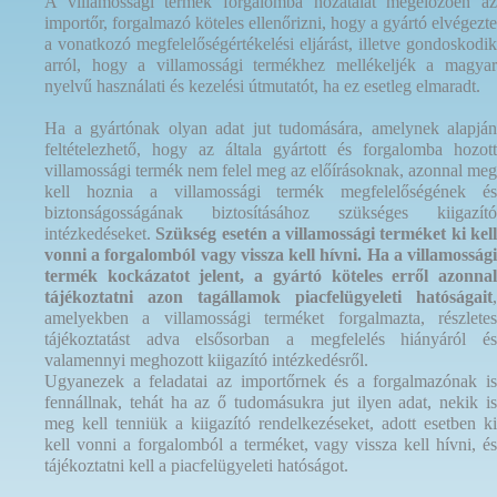
A villamossági termék forgalomba hozatalát megelőzően az
importőr, forgalmazó köteles ellenőrizni, hogy a gyártó elvégezte
a vonatkozó megfelelőségértékelési eljárást, illetve gondoskodik
arról, hogy a villamossági termékhez mellékeljék a magyar
nyelvű használati és kezelési útmutatót, ha ez esetleg elmaradt.
Ha a gyártónak olyan adat jut tudomására, amelynek alapján
feltételezhető, hogy az általa gyártott és forgalomba hozott
villamossági termék nem felel meg az előírásoknak, azonnal meg
kell hoznia a villamossági termék megfelelőségének és
biztonságosságának biztosításához szükséges kiigazító
intézkedéseket.
Szükség esetén a villamossági terméket ki kel
vonni a forgalomból vagy vissza kell hívni.
Ha a villamosság
termék kockázatot jelent, a gyártó köteles erről azonnal
tájékoztatni azon tagállamok piacfelügyeleti hatóságait
,
amelyekben a villamossági terméket forgalmazta, részletes
tájékoztatást adva elsősorban a megfelelés hiányáról és
valamennyi meghozott kiigazító intézkedésről.
Ugyanezek a feladatai az importőrnek és a forgalmazónak is
fennállnak, tehát ha az ő tudomásukra jut ilyen adat, nekik is
meg kell tenniük a kiigazító rendelkezéseket, adott esetben ki
kell vonni a forgalomból a terméket, vagy vissza kell hívni, és
tájékoztatni kell a piacfelügyeleti hatóságot.