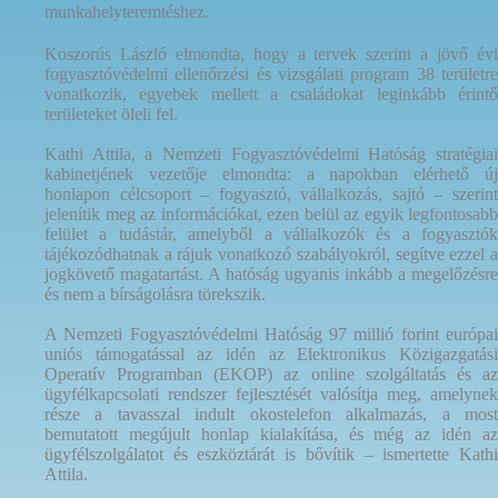
munkahelyteremtéshez.
Koszorús László elmondta, hogy a tervek szerint a jövő évi
fogyasztóvédelmi ellenőrzési és vizsgálati program 38 területre
vonatkozik, egyebek mellett a családokat leginkább érintő
területeket öleli fel.
Kathi Attila, a Nemzeti Fogyasztóvédelmi Hatóság stratégiai
kabinetjének vezetője elmondta: a napokban elérhető új
honlapon célcsoport – fogyasztó, vállalkozás, sajtó – szerint
jelenítik meg az információkat, ezen belül az egyik legfontosabb
felület a tudástár, amelyből a vállalkozók és a fogyasztók
tájékozódhatnak a rájuk vonatkozó szabályokról, segítve ezzel a
jogkövető magatartást. A hatóság ugyanis inkább a megelőzésre
és nem a bírságolásra törekszik.
A Nemzeti Fogyasztóvédelmi Hatóság 97 millió forint európai
uniós támogatással az idén az Elektronikus Közigazgatási
Operatív Programban (EKOP) az online szolgáltatás és az
ügyfélkapcsolati rendszer fejlesztését valósítja meg, amelynek
része a tavasszal indult okostelefon alkalmazás, a most
bemutatott megújult honlap kialakítása, és még az idén az
ügyfélszolgálatot és eszköztárát is bővítik – ismertette Kathi
Attila.