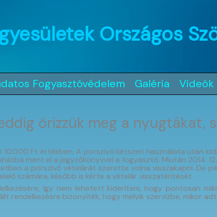
gyesületek Országos Sz
udatos Fogyasztóvédelem
Galéria
Videók
eddig őrizzük meg a nyugtákat, 
0.000 Ft értékben. A porszívó kétszeri használata után kiderü
házba ment el a jegyzőkönyvvel a fogyasztó. Miután 2014. 12. h
letben a porszívó vételárát szerette volna visszakapni. De p
lelő számára, később is kérte a vételár visszatérítését.
kezésére, így nem lehetett kideríteni, hogy pontosan mikor
llt rendelkezésre bizonyíték, hogy melyik szervizbe, mikor adta