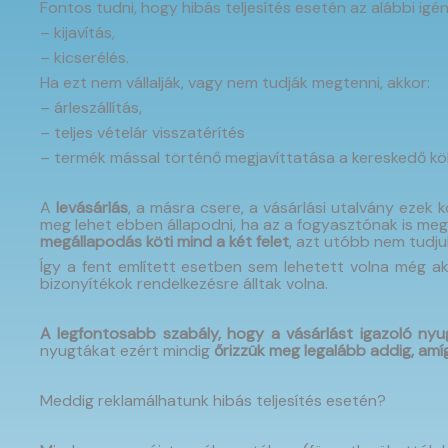
Fontos tudni, hogy hibás teljesítés esetén az alábbi igé
– ki
javítás,
– kicserélés.
Ha ezt nem vállalják, vagy nem tudják megtenni, akkor:
– árleszállítás,
– teljes vételár visszatérítés
– termék mással történő megjavíttatása a kereskedő kö
A
levásárlás
, a másra csere, a vásárlási utalvány ezek
meg lehet ebben állapodni, ha az a fogyasztónak is meg
megállapodás köti mind a két felet
, azt utóbb nem tudju
Így a fent említett esetben sem lehetett volna még a
bizonyítékok rendelkezésre álltak volna.
A
legfontosabb szabály, hogy a vásárlást igazoló
nyu
nyugtákat ezért mindig
őrizzük meg legalább addig, amíg
Meddig reklamálhatunk hibás teljesítés esetén?