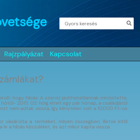
övetsége
Search
for:
Rajzpályázat
Kapcsolat
számlákat?
lt, hogy hibás. A szerviz javíthatatlannak minősítette,
ótól- 2015. 03. hóig eltelt egy pár hónap, a családjától
énzt nem adtak vissza, így kénytelen volt a 10.000 Ft-os
 vásárolta a terméket, milyen összegben, illetve kitől
 le a hibás készüléket, és azt mikor kapta vissza.