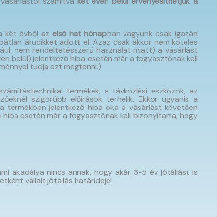
 vásárlástól számítva
két éven belül érvényesíthetjük a
 a két évből az
első hat hónap
ban vagyunk csak igazán
ibátlan árucikket adott el. Azaz csak akkor nem köteles
dául: nem rendeltetésszerű használat miatt) a vásárlást
en belül) jelentkező hiba esetén már a fogyasztónak kell
eménnyel tudja ezt megtenni.)
számítástechnikai termékek, a távközlési eszközök, az
őeknél szigorúbb előírások terhelik. Ekkor ugyanis a
a termékben jelentkező hiba oka a vásárlást követően
ző hiba esetén már a fogyasztónak kell bizonyítania, hogy
mi akadálya nincs annak, hogy akár 3-5 év jótállást is
ként vállalt jótállás határideje!