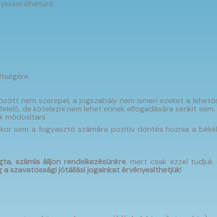
nyekkel élhetünk:
ltségére.
 között nem szerepel, a jogszabály nem ismeri ezeket a lehető
felelő, de kötelezni nem lehet ennek elfogadására senkit sem.
k módosítani.
kkor sem a fogyasztó számára pozitív döntés hoznia a békélt
gta, számla
álljon rendelkezésünkre
, mert csak ezzel tudjuk 
 a szavatossági jótállási jogainkat érvényesíthetjük
!