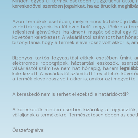
Minden egyes új termék esetében (függetlenül attól, h
kereskedővel szemben jogainkat, ha az árucikk meghibá
Azon termékek esetében, melyre nincs kötelező jótállás
védettek: ugyanis ha fél éven belül megy tönkre a term
teljesíteni igényünket, ha kimenti magát például egy f
követően keletkezett. A vásárlástól számított hat hónap
bizonyítania, hogy a termék eleve rossz volt akkor is, 
Bizonyos tartós fogyasztási cikkek esetében (mint am
elektromos robotgépek, háztartási eszközök, szerszá
vásárlástól számítva nem hat hónapig, hanem
legaláb
keletkezett. A vásárlástól számított 1 év elteltét követ
a termék eleve rossz volt akkor is, amikor azt megvette.
A kereskedő nem is térhet el ezektől a határidőktől?
A kereskedők minden esetben kizárólag a fogyasztók, v
vállaljanak a termékeikre. Természetesen ebben az esetbe
Összefoglalva: