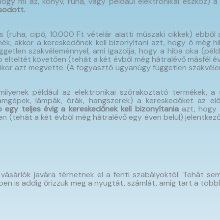
ogy mi az, könyv, ruha, vagy például elektronikai eszköz) a
sodott.
 (ruha, cipő, 10.000 Ft vételár alatti műszaki cikkek) ebből
ék, akkor a kereskedőnek kell bizonyítani azt, hogy ő még h
üggetlen szakvéleménnyel, ami igazolja, hogy a hiba oka (pél
 elteltét követően (tehát a két évből még hátralévő másfél év
amikor azt megvette. (A fogyasztó ugyanúgy független szakvél
ilyenek például az elektronikai szórakoztató termékek, a 
mgépek, lámpák, órák, hangszerek) a kereskedőket az előz
b egy teljes évig a kereskedőnek kell bizonyítania
azt, hogy 
ően (tehát a két évből még hátralévő egy éven belül) jelentke
ásárlók javára térhetnek el a fenti szabályoktól. Tehát sem
n is addig őrizzük meg a nyugtát, számlát, amíg tart a többlet