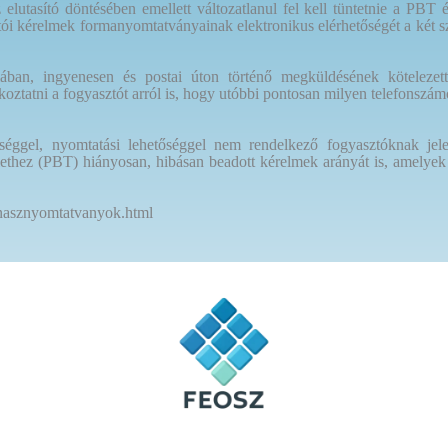
elutasító döntésében emellett változatlanul fel kell tüntetnie a PBT 
ói kérelmek formanyomtatványainak elektronikus elérhetőségét a két sz
ban, ingyenesen és postai úton történő megküldésének kötelezetts
tájékoztatni a fogyasztót arról is, hogy utóbbi pontosan milyen telefonsz
éggel, nyomtatási lehetőséggel nem rendelkező fogyasztóknak jele
ülethez (PBT) hiányosan, hibásan beadott kérelmek arányát is, amelyek
anasznyomtatvanyok.html