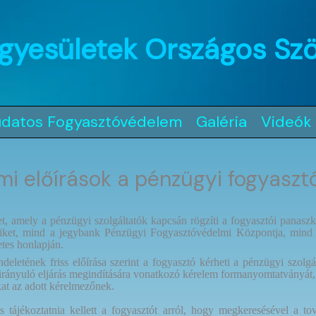
gyesületek Országos Sz
udatos Fogyasztóvédelem
Galéria
Videók
 előírások a pénzügyi fogyasztó
et, amely a pénzügyi szolgáltatók kapcsán rögzíti a fogyasztói panasz
eiket, mind a jegybank Pénzügyi Fogyasztóvédelmi Központja, mind p
etes honlapján.
etének friss előírása szerint a fogyasztó kérheti a pénzügyi szolg
irányuló eljárás megindítására vonatkozó kérelem formanyomtatványát, h
at az adott kérelmezőnek.
 is tájékoztatnia kellett a fogyasztót arról, hogy megkeresésével