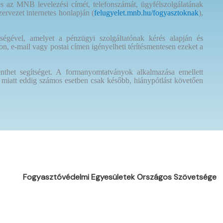
és az MNB levelezési címét, telefonszámát, ügyfélszolgálatának
ervezet internetes honlapján (
felugyelet.mnb.hu/fogyasztoknak
),
égével, amelyet a pénzügyi szolgáltatónak kérés alapján és
ámon, e-mail vagy postai címen igényelheti térítésmentesen ezeket a
nthet segítséget. A formanyomtatványok alkalmazása emellett
 miatt eddig számos esetben csak később, hiánypótlást követően
Fogyasztóvédelmi Egyesületek Országos Szövetsége