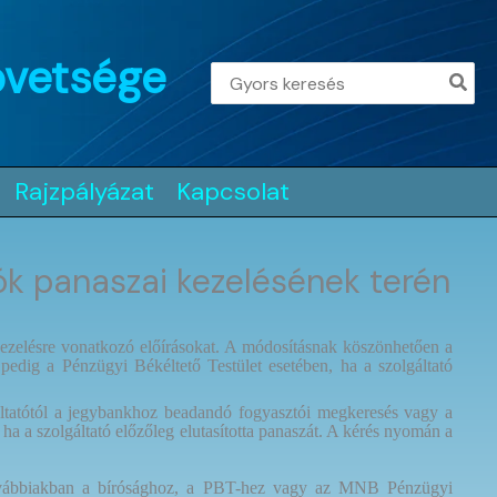
övetsége
Search
for:
Rajzpályázat
Kapcsolat
k panaszai kezelésének terén
kezelésre vonatkozó előírásokat. A módosításnak köszönhetően a
edig a Pénzügyi Békéltető Testület esetében, ha a szolgáltató
áltatótól a jegybankhoz beadandó fogyasztói megkeresés vagy a
a a szolgáltató előzőleg elutasította panaszát. A kérés nyomán a
 a továbbiakban a bírósághoz, a PBT-hez vagy az MNB Pénzügyi