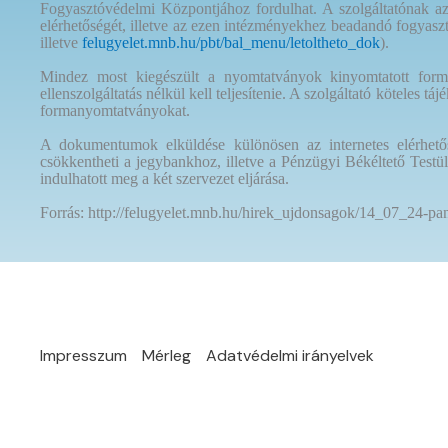
Fogyasztóvédelmi Központjához fordulhat. A szolgáltatónak az 
elérhetőségét, illetve az ezen intézményekhez beadandó fogyaszt
illetve
felugyelet.mnb.hu/pbt/bal_menu/letoltheto_dok
).
Mindez most kiegészült a nyomtatványok kinyomtatott formá
ellenszolgáltatás nélkül kell teljesítenie. A szolgáltató köteles 
formanyomtatványokat.
A dokumentumok elküldése különösen az internetes elérhetős
csökkentheti a jegybankhoz, illetve a Pénzügyi Békéltető Test
indulhatott meg a két szervezet eljárása.
Forrás: http://felugyelet.mnb.hu/hirek_ujdonsagok/14_07_24-p
Impresszum
Mérleg
Adatvédelmi irányelvek