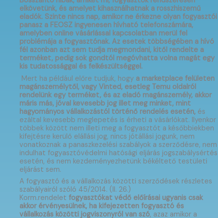
Bosszantó hibák, amiket mi, fogyasztók rendszeresen
elkövetünk, és amelyet kihasználhatnak a rosszhiszemű
eladók. Szinte nincs nap, amikor ne érkezne olyan fogyasztói
panasz a FEOSZ ingyenesen hívható telefonszámára,
amelyben online vásárlással kapcsolatban merül fel
problémája a fogyasztónak. Az esetek többségében a hívó
fél azonban azt sem tudja megmondani, kitől rendelte a
terméket, pedig sok gondtól megóvhatta volna magát egy
kis tudatossággal és felkészültséggel.
Mert ha például előre tudjuk, hogy
a marketplace felületen
magánszemélytől, vagy Vinted, esetleg Temu oldalról
rendelünk egy terméket, és az eladó magánszemély, akkor
máris más, jóval kevesebb jog illet meg minket, mint
hagyományos vállalkozástól történő rendelés esetén,
és
ezáltal kevesebb meglepetés is érheti a vásárlókat. Ilyenkor
többek között nem illeti meg a fogyasztót a későbbiekben
kifejtésre kerülő elállási jog, nincs jótállási jogunk, nem
vonatkoznak a panaszkezelési szabályok a szerződésre, nem
indulhat fogyasztóvédelmi hatósági eljárás jogszabálysértés
esetén, és nem kezdeményezhetünk békéltető testületi
eljárást sem.
A fogyasztó és a vállalkozás közötti szerződések részletes
szabályairól szóló 45/2014. (II. 26.)
Korm.rendelet
fogyasztókat védő előírásai ugyanis csak
akkor érvényesülnek, ha kifejezetten fogyasztó és
vállalkozás közötti jogviszonyról van szó
, azaz amikor a