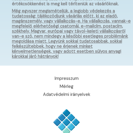
értékcsökkenést is meg kell téríteniük az vásárlóknak.
Még egyszer megismételjük, a legjobb védekezés a
tudatosság: tájékozódjunk vásárlás előtt, ki az eladó,
magánszemély, vagy vállalkozás-e. Ha vállalkozás, vannak-e
megfelelő elérhetőségi csatornái, e-mailcím, postacím,
székhely. Magyar, európai vagy távol-keleti vállalkozásról
van-e szó, nem mindegy a későbbi esetleges problémánk
megoldása miatt. Legyünk sokkal tudatosabbak, sokkal
felkészültebbek, hogy ne érjenek minket
kényelmetlenségek, vagy adott esetben súlyos anyagi
károkkal járó hátrányok!
Impresszum
Mérleg
Adatvédelmi irányelvek