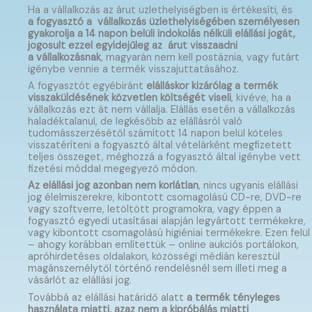
Ha a vállalkozás az árut üzlethelyiségben is értékesíti, és
a fogyasztó a vállalkozás üzlethelyiségében személyesen
gyakorolja a 14 napon belüli indokolás nélküli elállási jogát,
jogosult ezzel egyidejűleg az árut visszaadni
a vállalkozásnak
, magyarán nem kell postáznia, vagy futárt
igénybe vennie a termék visszajuttatásához.
A fogyasztót egyébiránt
elálláskor kizárólag a termék
visszaküldésének közvetlen költségét viseli
, kivéve, ha a
vállalkozás ezt át nem vállalja. Elállás esetén a vállalkozás
haladéktalanul, de legkésőbb az elállásról való
tudomásszerzésétől számított 14 napon belül köteles
visszatéríteni a fogyasztó által vételárként megfizetett
teljes összeget, méghozzá a fogyasztó által igénybe vett
fizetési móddal megegyező módon.
Az elállási jog azonban nem korlátlan
, nincs ugyanis elállási
jog élelmiszerekre, kibontott csomagolású CD-re, DVD-re
vagy szoftverre, letöltött programokra, vagy éppen a
fogyasztó egyedi utasításai alapján legyártott termékekre,
vagy kibontott csomagolású higiéniai termékekre. Ezen felül
– ahogy korábban említettük – online aukciós portálokon,
apróhirdetéses oldalakon, közösségi médián keresztül
magánszemélytől történő rendelésnél sem illeti meg a
vásárlót az elállási jog.
Továbbá az elállási határidő alatt
a termék tényleges
használata miatti, azaz nem a kipróbálás miatti