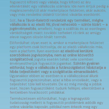
fogyasztó kifizeti vagy vállalja, hogy kifizeti az áru
ellenértékét egy vállalkozás számára. Ide nem értjük pedig a
magánszemélytől akár marketplace felületen, akár aukciós,
vagy más rendelési oldalról történő vásárlás esetkörét.
Sőt,
ha a Távol-Keletről rendelünk egy terméket, mégha
vállalkozás is az eladó fél, jóval nehezebb – szinte kizárt – a
jogérvényesítés
, amellett, hogy a szállítás és az esetleges
vámköltségek miatt további terheket ró ránk az amúgy
eleve nagyon olcsón kínált termék.
Előfordulhat olyan eset is, amikor a marketplace felületet
egy platform csak biztosítja, de az eladó vállalkozás más,
nem a platform. Ilyen esetben
az eladóval kerülünk
szerződéses jogviszonyba, nem az online közvetítő
szolgáltatóval
, jogvita esetén tehát vele szemben
érvényesíthetjük fogyasztói jogainkat.
Szintén gyakran
előfordul, hogy a vállalkozás a futárszolgálatot hibáztatja a
hibás teljesítésért vagy a szolgáltatás elmaradásáért.
Ugyanakkor ebben az esetben is a vállalkozással állunk
fogyasztói jogviszonyban, azaz a hiba orvoslását, vagy a
teljesítést tőle kell követelni. De ez még mindig a jobbik
eset, hiszen fogyasztóként tudunk fellépni, ellentétben a
fentiekben hivatkozott példákkal.
Természetesen előfordulhat, hogy a legnagyobb
tudatosság mellett is fogyasztói problémánk adódik egy
online vásárlás kapcsán, például nem érkezik meg egy