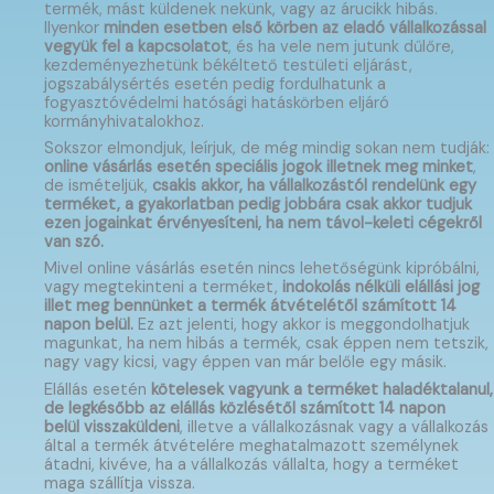
termék, mást küldenek nekünk, vagy az árucikk hibás.
Ilyenkor
minden esetben első körben az eladó vállalkozással
vegyük fel a kapcsolatot
, és ha vele nem jutunk dűlőre,
kezdeményezhetünk békéltető testületi eljárást,
jogszabálysértés esetén pedig fordulhatunk a
fogyasztóvédelmi hatósági hatáskörben eljáró
kormányhivatalokhoz.
Sokszor elmondjuk, leírjuk, de még mindig sokan nem tudják:
online vásárlás esetén speciális jogok illetnek meg minket
,
de ismételjük,
csakis akkor, ha vállalkozástól rendelünk egy
terméket, a gyakorlatban pedig jobbára csak akkor tudjuk
ezen jogainkat érvényesíteni, ha nem távol-keleti cégekről
van szó.
Mivel online vásárlás esetén nincs lehetőségünk kipróbálni,
vagy megtekinteni a terméket,
indokolás nélküli elállási jog
illet meg bennünket a termék átvételétől számított 14
napon belül.
Ez azt jelenti, hogy akkor is meggondolhatjuk
magunkat, ha nem hibás a termék, csak éppen nem tetszik,
nagy vagy kicsi, vagy éppen van már belőle egy másik.
Elállás esetén
kötelesek vagyunk a terméket haladéktalanul,
de legkésőbb az elállás közlésétől számított 14 napon
belül visszaküldeni
, illetve a vállalkozásnak vagy a vállalkozás
által a termék átvételére meghatalmazott személynek
átadni, kivéve, ha a vállalkozás vállalta, hogy a terméket
maga szállítja vissza.