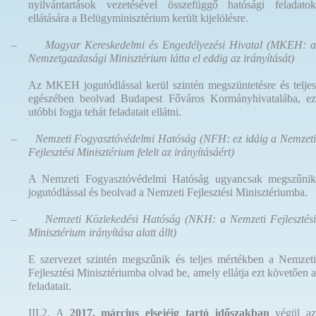
nyilvántartások vezetésével összefüggő hatósági feladatok
ellátására a Belügyminisztérium került kijelölésre.
–
Magyar Kereskedelmi és Engedélyezési Hivatal (MKEH: a
Nemzetgazdasági Minisztérium látta el eddig az irányítását)
Az MKEH jogutódlással kerül szintén megszüntetésre és teljes
egészében beolvad Budapest Főváros Kormányhivatalába, ez
utóbbi fogja tehát feladatait ellátni.
–
Nemzeti Fogyasztóvédelmi Hatóság (NFH: ez idáig a Nemzet
Fejlesztési Minisztérium felelt az irányításáért)
A Nemzeti Fogyasztóvédelmi Hatóság ugyancsak megszűnik
jogutódlással és beolvad a Nemzeti Fejlesztési Minisztériumba.
–
Nemzeti Közlekedési Hatóság (NKH: a Nemzeti Fejlesztési
Minisztérium irányítása alatt állt)
E szervezet szintén megszűnik és teljes mértékben a Nemzeti
Fejlesztési Minisztériumba olvad be, amely ellátja ezt követően a
feladatait.
III.2. A
2017. március elsejéig tartó időszakban
végül az