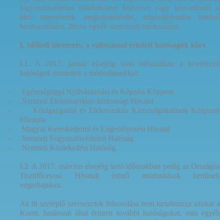
fogyasztóvédelmi feladatkörrel közvetve vagy közvetlenül is
bíró szervezetek megszüntetésére, minisztériumba történő
beolvasztására, illetve egyéb szervezeti módosításra.
I. Időbeli ütemezés, a változással érintett hatóságok köre
I.1. A 2017. január elsejéig tartó időszakban a következő
hatóságok érintettek a módosításokkal:
–
Egészségügyi Nyilvántartási és Képzési Központ
–
Nemzeti Élelmiszerlánc-biztonsági Hivatal
–
Közigazgatási és Elektronikus Közszolgáltatások Központ
Hivatala
–
Magyar Kereskedelmi és Engedélyezési Hivatal
–
Nemzeti Fogyasztóvédelmi Hatóság
–
Nemzeti Közlekedési Hatóság.
I.2. A 2017. március elsejéig tartó időszakban pedig az Országos
Tisztifőorvosi Hivatalt érintő módosítások kerülnek
végrehajtásra.
Az itt szereplő szervezetek felsorolása nem tartalmazza azokat a
Korm. határozat által érintett további hatóságokat, más egyéb