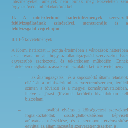
intézményeket, amelyek nem bírnak még közvetetten sem
fogyasztóvédelmi feladatkörökkel.
II. A minisztériumi háttérintézmények szervezeti
felülvizsgálatának zsinórelvei, menetrendje és a
felülvizsgálat végrehajtói
II.1 Fő követelmények
A Korm. határozat 1. pontja értelmében a változások hátterében
az a kívánalom áll, hogy az államigazgatási szervezetrendszer
egyszerűbb szerkezettel és takarékosan működjön. Ennek
érdekében meghatározásra került az alábbi két fő követelmény:
–
az államigazgatási- és a kapcsolódó állami feladatok
ellátását a minisztériumi szervezetrendszerben, területi
szinten a fővárosi és a megyei kormányhivatalokban,
illetve a járási (fővárosi kerületi) hivatalokban kell
biztosítani,
–
további elvárás a költségvetési szervekné
foglalkoztatottak összfoglalkoztatásban képviselt
arányának mérséklése, és e szempont érvényesítése
egyúttal az államigazgatási szervezetrendszerben is.