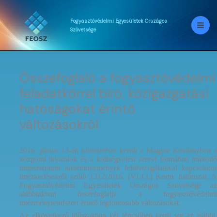
Skip
to
content
Fogyasztóvédelmi
Egyesületek
Országos
Szövetsége
Összefoglaló a fogyasztóvédelmi
feladatkörrel bíró, közigazgatási
hatóságokat érintő
változásokról
2016. június 13-án kihirdetésre került a Magyar Közlönyben a
központi hivatalok és a költségvetési szervi formában működő
minisztériumi háttérintézmények felülvizsgálatával kapcsolatos
intézkedésekről szóló 1312/2016. (VI.13.) Korm. határozat. A
Fogyasztóvédelmi Egyesületek Országos Szövetsége az
alábbiakban összefoglalja a fogyasztóvédelmi
intézményrendszert érintő legfontosabb változásokat.
Az elkövetkező időszakban két lépcsőben kerül sor az alábbi,