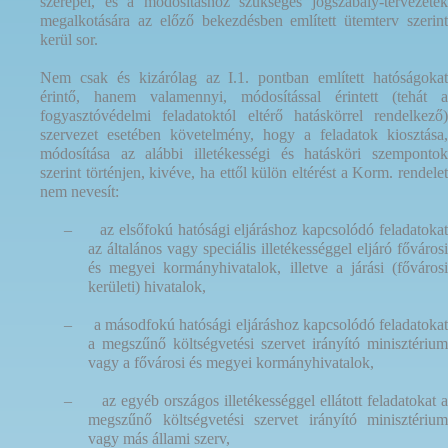
szerepel, és a módosításhoz szükséges jogszabály-tervezetek
megalkotására az előző bekezdésben említett ütemterv szerint
kerül sor.
Nem csak és kizárólag az I.1. pontban említett hatóságokat
érintő, hanem valamennyi, módosítással érintett (tehát a
fogyasztóvédelmi feladatoktól eltérő hatáskörrel rendelkező)
szervezet esetében követelmény, hogy a feladatok kiosztása,
módosítása az alábbi illetékességi és hatásköri szempontok
szerint történjen, kivéve, ha ettől külön eltérést a Korm. rendelet
nem nevesít:
–
az elsőfokú hatósági eljáráshoz kapcsolódó feladatokat
az általános vagy speciális illetékességgel eljáró fővárosi
és megyei kormányhivatalok, illetve a járási (fővárosi
kerületi) hivatalok,
–
a másodfokú hatósági eljáráshoz kapcsolódó feladatokat
a megszűnő költségvetési szervet irányító minisztérium
vagy a fővárosi és megyei kormányhivatalok,
–
az egyéb országos illetékességgel ellátott feladatokat a
megszűnő költségvetési szervet irányító minisztérium
vagy más állami szerv,