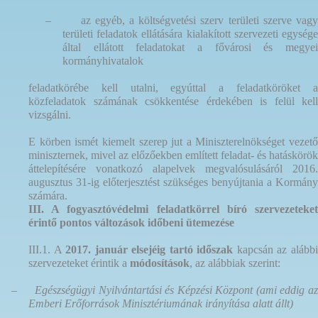
–
az egyéb, a költségvetési szerv területi szerve vag
területi feladatok ellátására kialakított szervezeti egysége
által ellátott feladatokat a fővárosi és megyei
kormányhivatalok
feladatkörébe kell utalni, egyúttal a feladatköröket a
közfeladatok számának csökkentése érdekében is felül kell
vizsgálni.
E körben ismét kiemelt szerep jut a Miniszterelnökséget vezető
miniszternek, mivel az előzőekben említett feladat- és hatáskörök
áttelepítésére vonatkozó alapelvek megvalósulásáról 2016.
augusztus 31-ig előterjesztést szükséges benyújtania a Kormány
számára.
III. A fogyasztóvédelmi feladatkörrel bíró szervezeteket
érintő pontos változások időbeni ütemezése
III.1. A
2017. január elsejéig tartó időszak
kapcsán az alább
szervezeteket érintik a
módosítások
, az alábbiak szerint:
–
Egészségügyi Nyilvántartási és Képzési Központ (ami eddig a
Emberi Erőforrások Minisztériumának irányítása alatt állt)