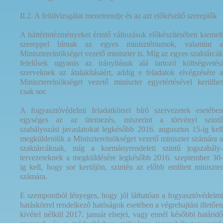
II.2. A felülvizsgálat menetrendje és az azt előkészítő szereplők
A háttérintézményeket érintő változások előkészítésében kiemelt
szereppel bírnak az egyes minisztériumok, valamint a
Miniszterelnökséget vezető miniszter is. Míg az egyes szaktárcák
felelősek ugyanis az irányításuk alá tartozó költségvetési
szerveknek az átalakításáért, addig e feladatok elvégzésére a
Miniszterelnökséget vezető miniszter egyetértésével kerülhet
csak sor.
A fogyasztóvédelmi feladatkörrel bíró szervezetek esetében
egységes az az ütemezés, miszerint a törvényi szintű
szabályozási javaslatokat legkésőbb 2016. augusztus 15-ig kell
megküldeniük a Miniszterelnökséget vezető miniszter számára a
szaktárcáknak, míg a kormányrendeleti szintű jogszabály-
tervezeteknek a megküldésére legkésőbb 2016. szeptember 30-
ig kell, hogy sor kerüljön, szintén az előbb említett miniszter
számára.
E szempontból lényeges, hogy jól láthatóan a fogyasztóvédelmi
hatáskörrel rendelkező hatóságok esetében a végrehajtást illetően
kivétel nélkül 2017. január elsejei, vagy ennél későbbi határidő