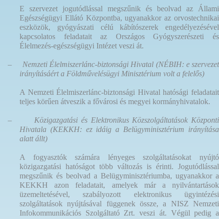
E szervezet jogutódlással megszűnik és beolvad az Állami
Egészségügyi Ellátó Központba, ugyanakkor az orvostechnikai
eszközök, gyógyászati célú kábítószerek engedélyezésével
kapcsolatos feladatait az Országos Gyógyszerészeti és
Élelmezés-egészségügyi Intézet veszi át.
–
Nemzeti Élelmiszerlánc-biztonsági Hivatal (NÉBIH: e szervezet
irányításáért a Földművelésügyi Minisztérium volt a felelős)
A Nemzeti Élelmiszerlánc-biztonsági Hivatal hatósági feladatait
teljes körűen átveszik a fővárosi és megyei kormányhivatalok.
–
Közigazgatási és Elektronikus Közszolgáltatások Központ
Hivatala (KEKKH: ez idáig a Belügyminisztérium irányítása
alatt állt)
A fogyasztók számára lényeges szolgáltatásokat nyújtó
közigazgatási hatóságot több változás is érinti. Jogutódlással
megszűnik és beolvad a Belügyminisztériumba, ugyanakkor a
KEKKH azon feladatait, amelyek már a nyilvántartások
üzemeltetésével, szabályozott elektronikus ügyintézési
szolgáltatások nyújtásával függenek össze, a NISZ Nemzeti
Infokommunikációs Szolgáltató Zrt. veszi át. Végül pedig a