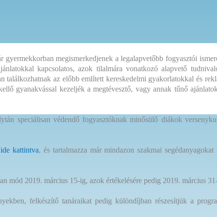
már gyermekkorban megismerkedjenek a legalapvetőbb fogyasztói ismeret
jánlatokkal kapcsolatos, azok tilalmára vonatkozó alapvető tudniv
 találkozhatnak az előbb említett kereskedelmi gyakorlatokkal és reklá
 kellő gyanakvással kezeljék a megtévesztő, vagy annak tűnő ajánlatok
lytán speciálisan védendő fogyasztóknak minősülő diákok versenykult
 ide kattintva
, és tartalmazza már mindazon szakmai segédanyagokat 
van mód 2019. március 15-ig, azok értékelésére pedig 2019. március 31-i
ekben, felkészítő tanáraikat pedig különdíjban részesítjük a progra