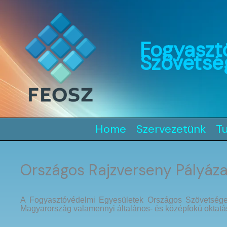
Skip
to
content
Fogyaszt
Szövetsé
Home
Szervezetünk
T
Országos Rajzverseny Pályáz
A Fogyasztóvédelmi Egyesületek Országos Szövetsége 
Magyarország valamennyi általános- és középfokú oktatás