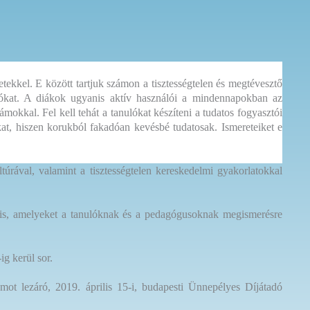
ekkel. E között tartjuk számon a tisztességtelen és megtévesztő
alókat. A diákok ugyanis aktív használói a mindennapokban az
mokkal. Fel kell tehát a tanulókat készíteni a tudatos fogyasztói
at, hiszen korukból fakadóan kevésbé tudatosak. Ismereteiket e
úrával, valamint a tisztességtelen kereskedelmi gyakorlatokkal
is, amelyeket a tanulóknak és a pedagógusoknak megismerésre
g kerül sor.
mot lezáró, 2019. április 15-i, budapesti Ünnepélyes Díjátadó