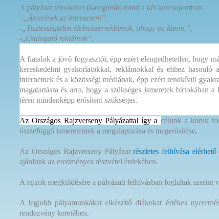
A pályázat témakörei (kategóriái) mind a két korcsoportban:
–
„Átverések az interneten!”,
-„Tisztességtelen élelmiszerreklámok, ahogy én látom.”,
-„
Csalogató reklámok”.
A fiatalok a jövő fogyasztói, épp ezért elengedhetetlen, hogy 
kereskedelmi gyakorlatokkal, reklámokkal és ehhez hasonló a
internetnek és a közösségi médiának, épp ezért rendkívül gyakran
magatartásra és arra, hogy a szükséges ismeretek birtokában a
téren mindenképp erősíteni szükséges.
Az Országos Rajzverseny Pályázattal így a
célunk a koruk fo
összefüggő ismereteinek a megalapozása és megerősítése
.
Az Országos Rajzverseny Pályázat
részletes felhívása elérhető
ajánlunk az eredményes részvétel érdekében.
A rajzok megküldésére a pályázati felhívásban foglaltak szerint 
A legjobb pályamunkákat elkészítő diákokat értékes nyeremény
rendezvény keretében.