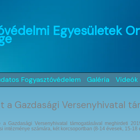
óvédelmi Egyesületek O
ge
udatos Fogyasztóvédelem
Galéria
Videók
at a Gazdasági Versenyhivatal t
a Gazdasági Versenyhivatal támogatásával meghirdeti 2019. 
i intézménye számára, két korcsoportban (8-14 évesek, 15-18 