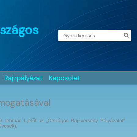
rszágos
Search
for:
Rajzpályázat
Kapcsolat
ámogatásával
február 1-jétől az „Országos Rajzverseny Pályázatot”
évesek).