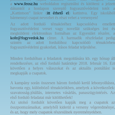
a
www.feosz.hu
weboldalon regisztrálni és kitölteni a jelzet
dátumtól a honlapon szereplő fogyasztóvédelmi totót a
„Kattintson” linkre (
itt érhető el
) kattintva.
Egy iskolábó
bármennyi csapat nevezhet és részt vehet a versenyen!
Az adott forduló témaköréhez kapcsolódva emellett
fogyasztóvédelmi verset vagy novellát szükséges írni és
megküldeni elektronikus formában az Egyesület részére, a
kofe@fogyvedok.hu
címre. A harmadik részfeladat pedig
szintén az adott fordulóhoz kapcsolódó témakörben
fogyasztóvédelmi gyakorlati, írásos feladat teljesítése.
Minden fordulóban a feladatok megoldására kb. egy hónap áll
rendelkezésre, az első forduló határideje 2018. február 16. Ezt
követően a helyes válaszokat és az aktuális pontállást is
megkapják a csapatok.
A kampány során összesen három forduló kerül lebonyolításra,
havonta egy, különböző témakörökben, amelyek a következőek:
szavatosság-jótállás, internetes vásárlás, panaszügyintézés. Az
első forduló feladatai már kitölthetőek!
Az utolsó fordulót követően kapják meg a csapatok az
összpontszámaikat, amelyből kiderül a verseny végeredménye,
és az, hogy mely csapatok részesülnek nyereményekben.