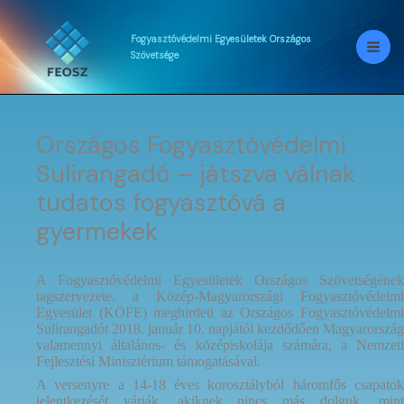
Skip
to
content
Fogyasztóvédelmi
Egyesületek
Országos
Szövetsége
Országos Fogyasztóvédelmi
Sulirangadó – játszva válnak
tudatos fogyasztóvá a
gyermekek
A Fogyasztóvédelmi Egyesületek Országos Szövetségének
tagszervezete, a Közép-Magyarországi Fogyasztóvédelmi
Egyesület (KÖFE) meghirdeti az Országos Fogyasztóvédelmi
Sulirangadót 2018. január 10. napjától kezdődően Magyarország
valamennyi általános- és középiskolája számára, a Nemzeti
Fejlesztési Minisztérium támogatásával.
A versenyre a 14-18 éves korosztályból háromfős csapatok
jelentkezését várják, akiknek nincs más dolguk, mint