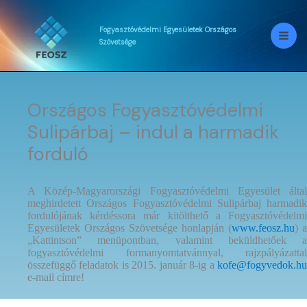
Skip
to
content
Fogyasztóvédelmi
Egyesületek
Országos
Szövetsége
Országos Fogyasztóvédelmi
Sulipárbaj – indul a harmadik
forduló
A Közép-Magyarországi Fogyasztóvédelmi Egyesület által
meghirdetett Országos Fogyasztóvédelmi Sulipárbaj harmadik
fordulójának kérdéssora már kitölthető a Fogyasztóvédelmi
Egyesületek Országos Szövetsége honlapján (
www.feosz.hu
) a
„Kattintson” menüpontban, valamint beküldhetőek a
fogyasztóvédelmi formanyomtatvánnyal, rajzpályázattal
összefüggő feladatok is 2015. január 8-ig a
kofe@fogyvedok.hu
e-mail címre!