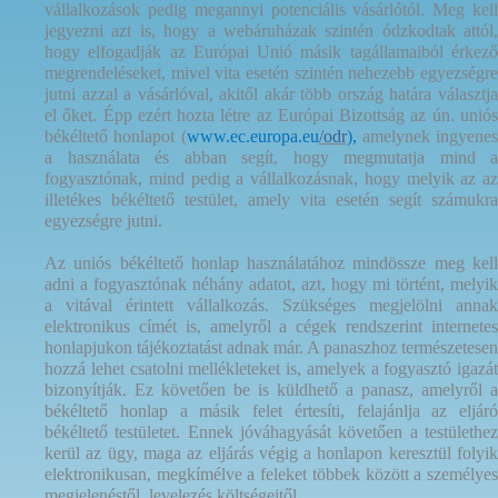
vállalkozások pedig megannyi potenciális vásárlótól. Meg kell
jegyezni azt is, hogy a webáruházak szintén ódzkodtak attól,
hogy elfogadják az Európai Unió másik tagállamaiból érkező
megrendeléseket, mivel vita esetén szintén nehezebb egyezségre
jutni azzal a vásárlóval, akitől akár több ország határa választja
el őket. Épp ezért hozta létre az Európai Bizottság az ún. uniós
békéltető honlapot (
www.ec.europa.eu
/odr
),
amelynek ingyenes
a használata és abban segít, hogy megmutatja mind a
fogyasztónak, mind pedig a vállalkozásnak, hogy melyik az az
illetékes békéltető testület, amely vita esetén segít számukra
egyezségre jutni.
Az uniós békéltető honlap használatához mindössze meg kell
adni a fogyasztónak néhány adatot, azt, hogy mi történt, melyik
a vitával érintett vállalkozás. Szükséges megjelölni annak
elektronikus címét is, amelyről a cégek rendszerint internetes
honlapjukon tájékoztatást adnak már. A panaszhoz természetesen
hozzá lehet csatolni mellékleteket is, amelyek a fogyasztó igazát
bizonyítják. Ez követően be is küldhető a panasz, amelyről a
békéltető honlap a másik felet értesíti, felajánlja az eljáró
békéltető testületet. Ennek jóváhagyását követően a testülethez
kerül az ügy, maga az eljárás végig a honlapon keresztül folyik
elektronikusan, megkímélve a feleket többek között a személyes
megjelenéstől, levelezés költségeitől.