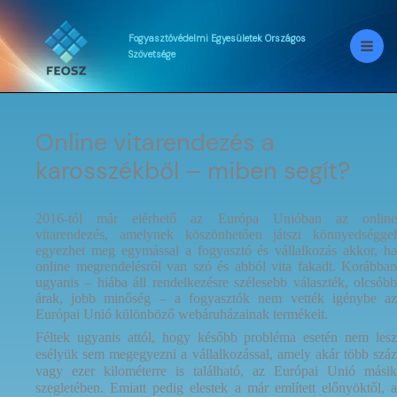
Skip
to
content
Fogyasztóvédelmi
Egyesületek
Országos
Szövetsége
Online vitarendezés a
karosszékből – miben segít?
2016-tól már elérhető az Európa Unióban az online
vitarendezés, amelynek köszönhetően játszi könnyedséggel
egyezhet meg egymással a fogyasztó és vállalkozás akkor, ha
online megrendelésről van szó és abból vita fakadt. Korábban
ugyanis – hiába áll rendelkezésre szélesebb választék, olcsóbb
árak, jobb minőség – a fogyasztók nem vették igénybe az
Európai Unió különböző webáruházainak termékeit.
Féltek ugyanis attól, hogy később probléma esetén nem lesz
esélyük sem megegyezni a vállalkozással, amely akár több száz
vagy ezer kilométerre is található, az Európai Unió másik
szegletében. Emiatt pedig elestek a már említett előnyöktől, a