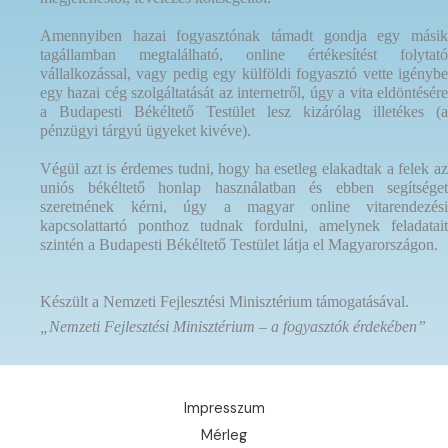
Amennyiben hazai fogyasztónak támadt gondja egy másik
tagállamban megtalálható, online értékesítést folytató
vállalkozással, vagy pedig egy külföldi fogyasztó vette igénybe
egy hazai cég szolgáltatását az internetről, úgy a vita eldöntésére
a Budapesti Békéltető Testület lesz kizárólag illetékes (a
pénzügyi tárgyú ügyeket kivéve).
Végül azt is érdemes tudni, hogy ha esetleg elakadtak a felek az
uniós békéltető honlap használatban és ebben segítséget
szeretnének kérni, úgy a magyar online vitarendezési
kapcsolattartó ponthoz tudnak fordulni, amelynek feladatait
szintén a Budapesti Békéltető Testület látja el Magyarországon.
Készült a Nemzeti Fejlesztési Minisztérium támogatásával.
„Nemzeti Fejlesztési Minisztérium – a fogyasztók érdekében”
Impresszum
Mérleg