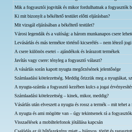
Mik a fogyasztói jogviták és mikor fordulhatnak a fogyasztók bé
Ki mit bizonyít a békéltető testület előtti eljárásban?
Mit vizsgál eljárásában a békéltető testület?
Városi legendák és a valóság: a három munkanapos csere lehe
Levásárlás és más termékre történő kicserélés – nem létező jogi
A csere különös esetei – ajándékok és leárazott termékek
Javítás vagy csere: tényleg a fogyasztó választ?
A vásárlás során kapott nyugta megőrzésének jelentősége
Számlaadási kötelezettség. Meddig őrizzük meg a nyugtákat, s
A nyugta-számla a fogyasztó kezében kulcs a jogai érvényesíté
Számlaadási kötelezettség – kinek, mikor, meddig?
Vásárlás után elveszett a nyugta és rossz a termék – mit tehet a
A nyugta és ami mögötte van – úgy tekintsenek rá a fogyasztók
Visszaélések a mobiltelefonok jótállása kapcsán
Csalódás az új hűtőszekrény miatt – hiányos, törött és ragasztot