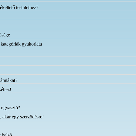
kéltető testülethez?
tősége
 kategóriák gyakorlata
zámlákat?
séhez!
 fogyasztó?
, akár egy szerződésre!
t belső