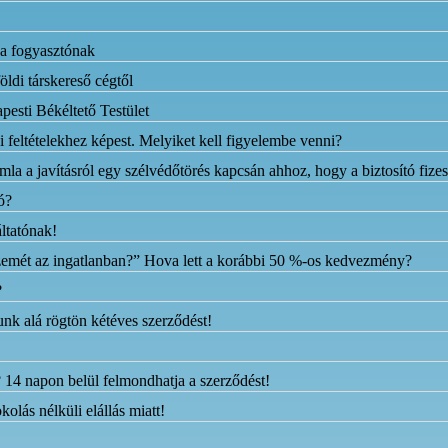
 a fogyasztónak
öldi társkereső cégtől
pesti Békéltető Testület
i feltételekhez képest. Melyiket kell figyelembe venni?
ámla a javításról egy szélvédőtörés kapcsán ahhoz, hogy a biztosító fize
ó?
ltatónak!
k szemét az ingatlanban?” Hova lett a korábbi 50 %-os kedvezmény?
?
nk alá rögtön kétéves szerződést!
? 14 napon belül felmondhatja a szerződést!
ás nélküli elállás miatt!