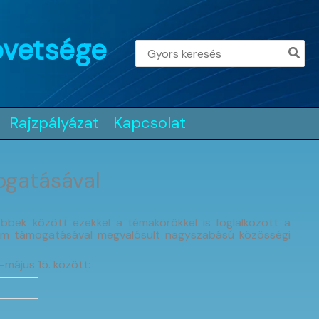
övetsége
Search
for:
Rajzpályázat
Kapcsolat
ogatásával
bbek között ezekkel a témakörökkel is foglalkozott a
rium támogatásával megvalósult nagyszabású közösségi
-május 15. között: