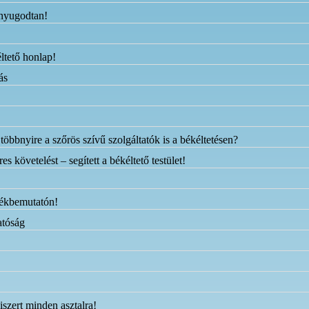
 nyugodtan!
éltető honlap!
ás
öbbnyire a szőrös szívű szolgáltatók is a békéltetésen?
s követelést – segített a békéltető testület!
mékbemutatón!
atóság
szert minden asztalra!