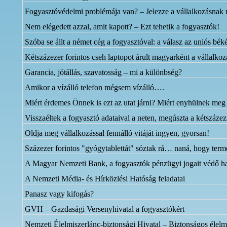
Fogyasztóvédelmi problémája van? – Jelezze a vállalkozásnak
Nem elégedett azzal, amit kapott? – Ezt tehetik a fogyasztók!
Szóba se állt a német cég a fogyasztóval: a válasz az uniós bék
Kétszázezer forintos cseh laptopot árult magyarként a vállalkoz
Garancia, jótállás, szavatosság – mi a különbség?
Amikor a vízálló telefon mégsem vízálló….
Miért érdemes Önnek is ezt az utat járni? Miért enyhülnek meg t
Visszaéltek a fogyasztó adataival a neten, megúszta a kétszázezre
Oldja meg vállalkozással fennálló vitáját ingyen, gyorsan!
Százezer forintos "gyógytablettát" sóztak rá… naná, hogy ter
A Magyar Nemzeti Bank, a fogyasztók pénzügyi jogait védő h
A Nemzeti Média- és Hírközlési Hatóság feladatai
Panasz vagy kifogás?
GVH – Gazdasági Versenyhivatal a fogyasztókért
Nemzeti Élelmiszerlánc-biztonsági Hivatal – Biztonságos élelmi