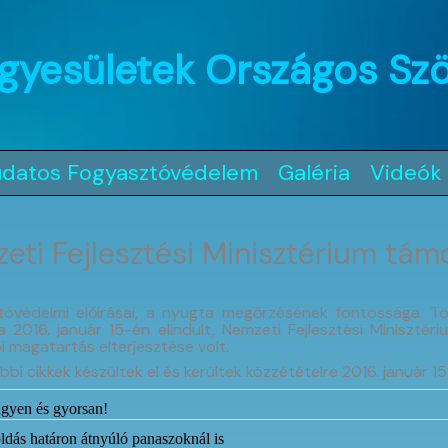
gyesületek Országos Sz
udatos Fogyasztóvédelem
Galéria
Videók
ti Fejlesztési Minisztérium tám
ztóvédelmi előírásai, a nyugta megőrzésének fontossága. Tö
2016. január 15-én elindult, Nemzeti Fejlesztési Miniszté
 magatartás elterjesztése volt.
bi cikkek készültek el és kerültek közzétételre 2016. január 15
ingyen és gyorsan!
ldás határon átnyúló panaszoknál is