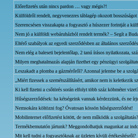
Előrefizetés után nincs pardon … vagy mégis?!
Külföldről rendelt, negyvenezres táblagép okozott bosszúságot
Szerencsésen visszakapta a fogyasztó a húszezer forintját a külf
Nem jó a külföldi webáruházból rendelt termék? – Segít a Buda
Eltérő szabályok az egyedi szerződésben az általános szerződés
Nem elég a baleseti bejelentőlap, 2 tanú írásos nyilatkozata, sz
Milyen meghatalmazás alapján fizethet egy pénzügyi szolgáltat
Leszakadt a plomba a gázmérőről? Azonnal jelentse be a szolgá
„Miért fizessek a szemétszállításért, amikor nem is keletkezi
Ki kell fizetni a csőtörés során elfolyt több száz köbméter vizet
Hűségszerződések: ha kétségeink vannak kérdezzünk, és ne írju
Nemsokára költözni fog? Óvatosan kössön hűségszerződést!
Mobilinternet előfizetést kötött, de nem működik a szolgáltatás
Termékbemutatón jártunk? Meggondolhatjuk magunkat az indokol
Mit kell tudni a fogyasztóknak az üzleten kívüli értékesítésről?