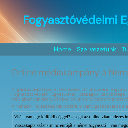
Skip
to
content
Fogyasztóvédelmi E
Home
Szervezetünk
T
Online médiakampány a Nemze
A garancia-jótállás értelmezése, az árucsere fogyas
Fogyasztóvédelmi Egyesületek Országos Szövetsége a 
médiakampányban, amellyel célunk a tudatos fogyasztói
A Nemzeti Fejlesztési Minisztérium támogatásával az aláb
Vitája van egy külföldi céggel? – segít az online vitarendezés 
Visszakapta százharminc euróját a német fogyasztó – van mego