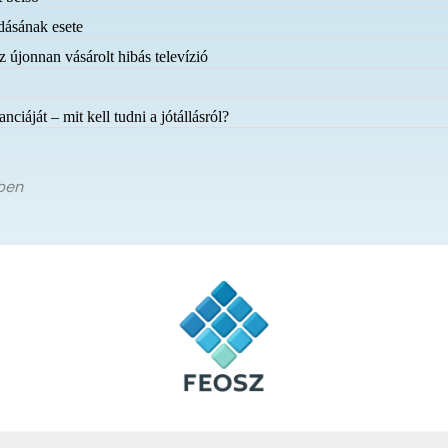
odásának esete
z újonnan vásárolt hibás televízió
iáját – mit kell tudni a jótállásról?
ében