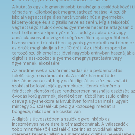
A kutatás egyik legmarkánsabb tanulsága a családok közötti
társadalmi különbségek megmutatkozó hatása. A szülők
iskolai végzettsége éles határvonalat húz a gyermekek
képernyőideje és a digitális nevelés terén. Míg a felsőfokú
végzettségű szülők óvodás gyermekei hetente átlagosan 5
órát töltenek a képernyők előtt, addig az alapfokú vagy
annál alacsonyabb végzettségű szülők megengedőbbnek
bizonyulnak e tekintetben, ugyanis gyermekeik esetében ez
az érték meghaladja a heti 10 órát. Az utóbbi csoportba
tartozó szülők emellett jóval nagyobb arányban használják a
digitális eszközöket a gyermek megnyugtatására vagy
figyelmének lekötésére.
Az eredmények a szülői mintaadás és a példamutatás
felelősségére is rámutatnak. A szülők háromötöde
tisztában van azzal, hogy saját digitáliseszköz-használati
szokásai befolyásolják gyermeküket. Ennek ellenére a
felnőttek jelentős része rendszeresen használja eszközét az
óvodás korú gyermek jelenlétében: tízből hat szülő online
cseveg, ugyanekkora arányuk ilyen formában intézi ügyeit,
mintegy 20 százalékuk pedig a közösségi médiát is
böngészi, miközben a kicsikkel van.
A digitális útvesztőben a szülők egyre inkább az
intézményes nevelésre is támaszkodnának. A válaszadók
több mint fele (54 százalék) szerint az óvodának aktív
szerepet kellene vállalnia a gyermekek digitális nevelésében.