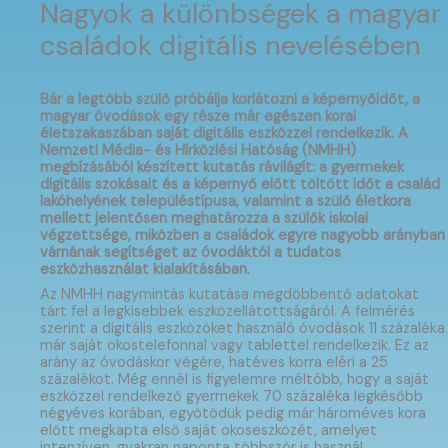
Nagyok a különbségek a magyar
családok digitális nevelésében
Bár a legtöbb szülő próbálja korlátozni a képernyőidőt, a
magyar óvodások egy része már egészen korai
életszakaszában saját digitális eszközzel rendelkezik. A
Nemzeti Média- és Hírközlési Hatóság (NMHH)
megbízásából készített kutatás rávilágít: a gyermekek
digitális szokásait és a képernyő előtt töltött időt a család
lakóhelyének településtípusa, valamint a szülő életkora
mellett jelentősen meghatározza a szülők iskolai
végzettsége, miközben a családok egyre nagyobb arányban
várnának segítséget az óvodáktól a tudatos
eszközhasználat kialakításában.
Az NMHH nagymintás kutatása megdöbbentő adatokat
tárt fel a legkisebbek eszközellátottságáról. A felmérés
szerint a digitális eszközöket használó óvodások 11 százaléka
már saját okostelefonnal vagy tablettel rendelkezik. Ez az
arány az óvodáskor végére, hatéves korra eléri a 25
százalékot. Még ennél is figyelemre méltóbb, hogy a saját
eszközzel rendelkező gyermekek 70 százaléka legkésőbb
négyéves korában, egyötödük pedig már hároméves kora
előtt megkapta első saját okoseszközét, amelyet
intenzíven, gyakran naponta többször is használ.