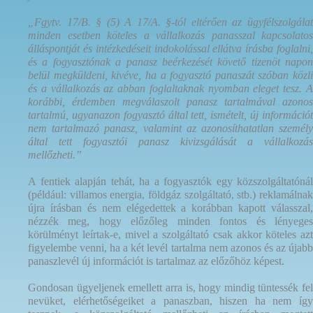
„Fgytv. 17/B. § (5) A 17/A. §-tól eltérően az ügyfélszolgálat
minden esetben köteles a vállalkozás panasszal kapcsolatos
álláspontját és intézkedéseit indokolással ellátva írásba foglalni,
és a fogyasztónak a panasz beérkezését követő tizenöt napon
belül megküldeni, kivéve, ha a fogyasztó panaszát szóban közli
és a vállalkozás az abban foglaltaknak nyomban eleget tesz. A
korábbi, érdemben megválaszolt panasz tartalmával azonos
tartalmú, ugyanazon fogyasztó által tett, ismételt, új információt
nem tartalmazó panasz, valamint az azonosíthatatlan személy
által tett fogyasztói panasz kivizsgálását a vállalkozás
mellőzheti.”
A fentiek alapján tehát, ha a fogyasztók egy közszolgáltatónál
(például: villamos energia, földgáz szolgáltató, stb.) reklamálnak
újra írásban és nem elégedettek a korábban kapott válasszal,
nézzék meg, hogy előzőleg minden fontos és lényeges
körülményt leírtak-e, mivel a szolgáltató csak akkor köteles azt
figyelembe venni, ha a két levél tartalma nem azonos és az újabb
panaszlevél új információt is tartalmaz az előzőhöz képest.
Gondosan ügyeljenek emellett arra is, hogy mindig tüntessék fel
nevüket, elérhetőségeiket a panaszban, hiszen ha nem így