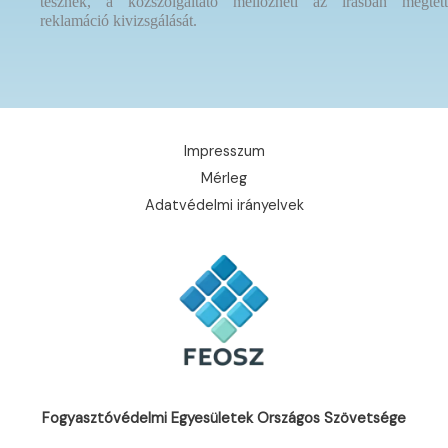
tesznek, a közszolgáltató mellőzheti az írásban megtett
reklamáció kivizsgálását.
Impresszum
Mérleg
Adatvédelmi irányelvek
Fogyasztóvédelmi Egyesületek Országos Szövetsége