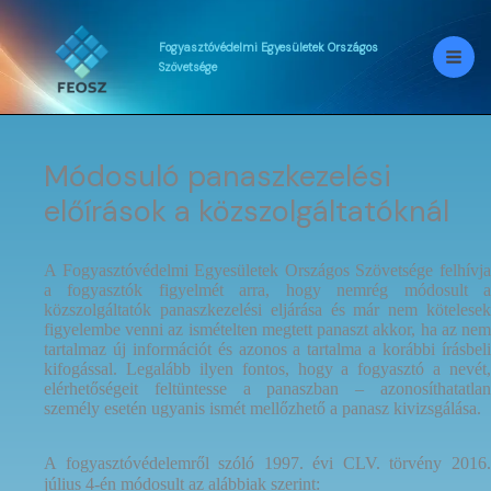
Skip
to
content
Fogyasztóvédelmi
Egyesületek
Országos
Szövetsége
Módosuló panaszkezelési
előírások a közszolgáltatóknál
A Fogyasztóvédelmi Egyesületek Országos Szövetsége felhívja
a fogyasztók figyelmét arra, hogy nemrég módosult a
közszolgáltatók panaszkezelési eljárása és már nem kötelesek
figyelembe venni az ismételten megtett panaszt akkor, ha az nem
tartalmaz új információt és azonos a tartalma a korábbi írásbeli
kifogással. Legalább ilyen fontos, hogy a fogyasztó a nevét,
elérhetőségeit feltüntesse a panaszban – azonosíthatatlan
személy esetén ugyanis ismét mellőzhető a panasz kivizsgálása.
A fogyasztóvédelemről szóló 1997. évi CLV. törvény 2016.
július 4-én módosult az alábbiak szerint: