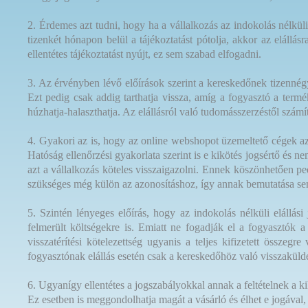
2. Érdemes azt tudni, hogy ha a vállalkozás az indokolás nélkül
tizenkét hónapon belül a tájékoztatást pótolja, akkor az elállá
ellentétes tájékoztatást nyújt, ez sem szabad elfogadni.
3. Az érvényben lévő előírások szerint a kereskedőnek tizennégy n
Ezt pedig csak addig tarthatja vissza, amíg a fogyasztó a term
húzhatja-halaszthatja. Az elállásról való tudomásszerzéstől számí
4. Gyakori az is, hogy az online webshopot üzemeltető cégek a
Hatóság ellenőrzési gyakorlata szerint is e kikötés jogsértő és n
azt a vállalkozás köteles visszaigazolni. Ennek köszönhetően p
szükséges még külön az azonosításhoz, így annak bemutatása se
5. Szintén lényeges előírás, hogy az indokolás nélküli elállási j
felmerült költségekre is. Emiatt ne fogadják el a fogyasztók a 
visszatérítési kötelezettség ugyanis a teljes kifizetett összeg
fogyasztónak elállás esetén csak a kereskedőhöz való visszaküldés
6. Ugyanígy ellentétes a jogszabályokkal annak a feltételnek a ki
Ez esetben is meggondolhatja magát a vásárló és élhet e jogával