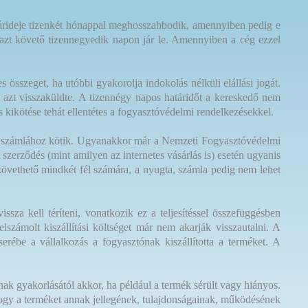
határideje tizenkét hónappal meghosszabbodik, amennyiben pedig e
az azt követő tizennegyedik napon jár le. Amennyiben a cég ezzel
s összeget, ha utóbbi gyakorolja indokolás nélküli elállási jogát.
y azt visszaküldte. A tizennégy napos határidőt a kereskedő nem
s kikötése tehát ellentétes a fogyasztóvédelmi rendelkezésekkel.
agy számlához kötik. Ugyanakkor már a Nemzeti Fogyasztóvédelmi
 szerződés (mint amilyen az internetes vásárlás is) esetén ugyanis
követhető mindkét fél számára, a nyugta, számla pedig nem lehet
vissza kell téríteni, vonatkozik ez a teljesítéssel összefüggésben
elszámolt kiszállítási költséget már nem akarják visszautalni. A
cserébe a vállalkozás a fogyasztónak kiszállította a terméket. A
ának gyakorlásától akkor, ha például a termék sérült vagy hiányos.
 hogy a terméket annak jellegének, tulajdonságainak, működésének