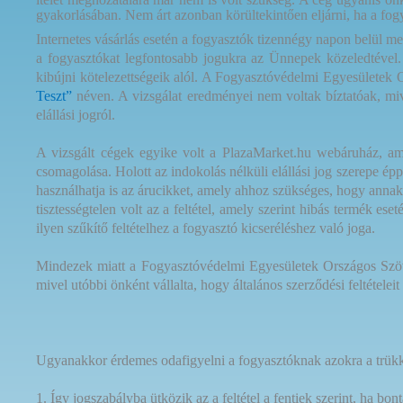
gyakorlásában. Nem árt azonban körültekintően eljárni, ha a fog
Internetes vásárlás esetén a fogyasztók tizennégy napon belül me
a fogyasztókat legfontosabb jogukra az Ünnepek közeledtével.
kibújni kötelezettségeik alól. A Fogyasztóvédelmi Egyesülete
Teszt”
néven. A vizsgálat eredményei nem voltak bíztatóak, mivel
elállási jogról.
A vizsgált cégek egyike volt a PlazaMarket.hu webáruház, ame
csomagolása. Holott az indokolás nélküli elállási jog szerepe ép
használhatja is az árucikket, amely ahhoz szükséges, hogy annak 
tisztességtelen volt az a feltétel, amely szerint hibás termék e
ilyen szűkítő feltételhez a fogyasztó kicseréléshez való joga.
Mindezek miatt a Fogyasztóvédelmi Egyesületek Országos Szövet
mivel utóbbi önként vállalta, hogy általános szerződési feltétele
Ugyanakkor érdemes odafigyelni a fogyasztóknak azokra a trükkö
1. Így jogszabályba ütközik az a feltétel a fentiek szerint, ha bo