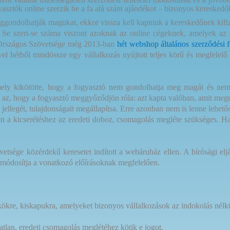
yasztók online szerzik be a fa alá szánt ajándékot – bizonyos kereskedő
ggondolhatják magukat, ekkor vissza kell kapniuk a kereskedőnek kifize
 Se szeri-se száma viszont azoknak az online cégeknek, amelyek az
k Országos Szövetsége még 2013-ban
hét webshop általános szerződési 
 hétből mindössze egy vállalkozás nyújtott teljes körű és megfelelő t
ly kikötötte, hogy a fogyasztó nem gondolhatja meg magát és nem é
p az, hogy a fogyasztó meggyőződjön róla: azt kapta valóban, amit megre
jellegét, tulajdonságait megállapítsa. Erre azonban nem is lenne lehető
setén a kicseréléshez az eredeti doboz, csomagolás megléte szükséges. 
sége közérdekű keresetet indított a webáruház ellen. A bírósági eljá
it módosítja a vonatkozó előírásoknak megfelelően.
kre, kiskapukra, amelyeket bizonyos vállalkozások az indokolás nélkü
ntatlan, eredeti csomagolás meglétéhez kötik e jogot.