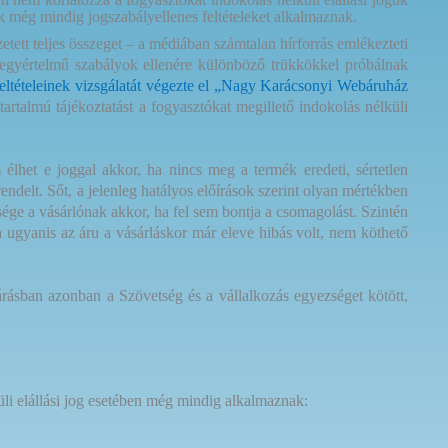
k még mindig jogszabályellenes feltételeket alkalmaznak.
tett teljes összeget – a médiában számtalan hírforrás emlékezteti
 egyértelmű szabályok ellenére különböző trükkökkel próbálnak
feltételeinek vizsgálatát végezte el „Nagy Karácsonyi Webáruház
artalmú tájékoztatást a fogyasztókat megillető indokolás nélküli
lhet e joggal akkor, ha nincs meg a termék eredeti, sértetlen
ndelt. Sőt, a jelenleg hatályos előírások szerint olyan mértékben
sége a vásárlónak akkor, ha fel sem bontja a csomagolást. Szintén
Ha ugyanis az áru a vásárláskor már eleve hibás volt, nem köthető
rásban azonban a Szövetség és a vállalkozás egyezséget kötött,
li elállási jog esetében még mindig alkalmaznak: