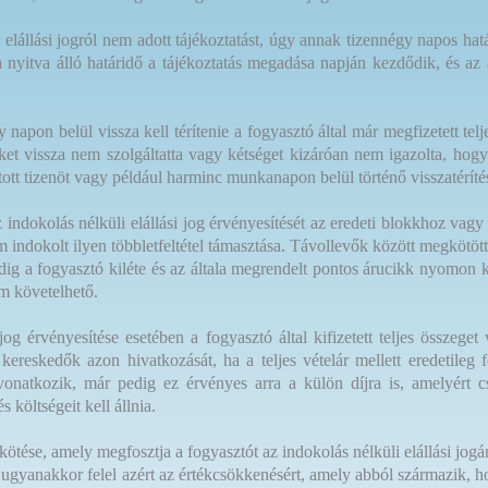
i elállási jogról nem adott tájékoztatást, úgy annak tizennégy napos 
sra nyitva álló határidő a tájékoztatás megadása napján kezdődik, és 
apon belül vissza kell térítenie a fogyasztó által már megfizetett telje
éket vissza nem szolgáltatta vagy kétséget kizáróan nem igazolta, hog
tott tizenöt vagy például harminc munkanapon belül történő visszatéríté
z indokolás nélküli elállási jog érvényesítését az eredeti blokkhoz v
em indokolt ilyen többletfeltétel támasztása. Távollevők között megkötött
edig a fogyasztó kiléte és az általa megrendelt pontos árucikk nyomon 
m követelhető.
og érvényesítése esetében a fogyasztó által kifizetett teljes összeget 
kereskedők azon hivatkozását, ha a teljes vételár mellett eredetileg f
re vonatkozik, már pedig ez érvényes arra a külön díjra is, amelyért 
 költségeit kell állnia.
kötése, amely megfosztja a fogyasztót az indokolás nélküli elállási jog
, ugyanakkor felel azért az értékcsökkenésért, amely abból származik,