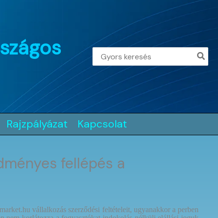
rszágos
Search
for:
Rajzpályázat
Kapcsolat
edményes fellépés a
arket.hu vállalkozás szerződési feltételeit, ugyanakkor a perben
en nem korlátozza a fogyasztókat indokolás nélküli elállási joguk