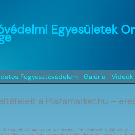
óvédelmi Egyesületek O
ge
udatos Fogyasztóvédelem
Galéria
Videók
eltételeit a Plazamarket.hu – er
óság előtt támadta meg az internetes értékesítéssel foglalkozó plazam
nt vállalta tisztességtelen szerződési feltételei módosítását és a jövőb