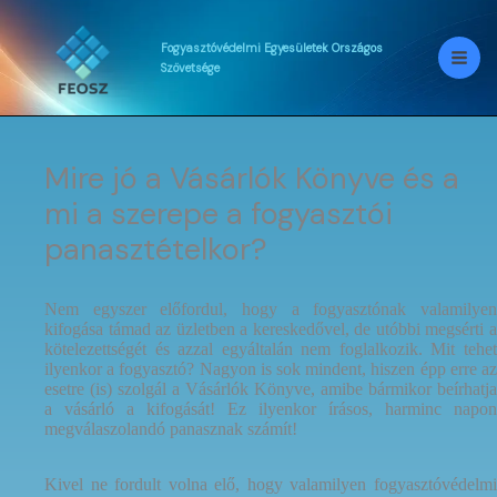
Skip
to
content
Fogyasztóvédelmi
Egyesületek
Országos
Szövetsége
Mire jó a Vásárlók Könyve és a
mi a szerepe a fogyasztói
panasztételkor?
Nem egyszer előfordul, hogy a fogyasztónak valamilyen
kifogása támad az üzletben a kereskedővel, de utóbbi megsérti a
kötelezettségét és azzal egyáltalán nem foglalkozik. Mit tehet
ilyenkor a fogyasztó? Nagyon is sok mindent, hiszen épp erre az
esetre (is) szolgál a Vásárlók Könyve, amibe bármikor beírhatja
a vásárló a kifogását! Ez ilyenkor írásos, harminc napon
megválaszolandó panasznak számít!
Kivel ne fordult volna elő, hogy valamilyen fogyasztóvédelmi