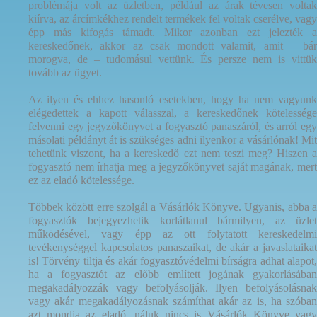
problémája volt az üzletben, például az árak tévesen voltak
kiírva, az árcímkékhez rendelt termékek fel voltak cserélve, vagy
épp más kifogás támadt. Mikor azonban ezt jelezték a
kereskedőnek, akkor az csak mondott valamit, amit – bár
morogva, de – tudomásul vettünk. És persze nem is vittük
tovább az ügyet.
Az ilyen és ehhez hasonló esetekben, hogy ha nem vagyunk
elégedettek a kapott válasszal, a kereskedőnek kötelessége
felvenni egy jegyzőkönyvet a fogyasztó panaszáról, és arról egy
másolati példányt át is szükséges adni ilyenkor a vásárlónak! Mit
tehetünk viszont, ha a kereskedő ezt nem teszi meg? Hiszen a
fogyasztó nem írhatja meg a jegyzőkönyvet saját magának, mert
ez az eladó kötelessége.
Többek között erre szolgál a Vásárlók Könyve. Ugyanis, abba a
fogyasztók bejegyezhetik korlátlanul bármilyen, az üzlet
működésével, vagy épp az ott folytatott kereskedelmi
tevékenységgel kapcsolatos panaszaikat, de akár a javaslataikat
is! Törvény tiltja és akár fogyasztóvédelmi bírságra adhat alapot,
ha a fogyasztót az előbb említett jogának gyakorlásában
megakadályozzák vagy befolyásolják. Ilyen befolyásolásnak
vagy akár megakadályozásnak számíthat akár az is, ha szóban
azt mondja az eladó, náluk nincs is Vásárlók Könyve vagy