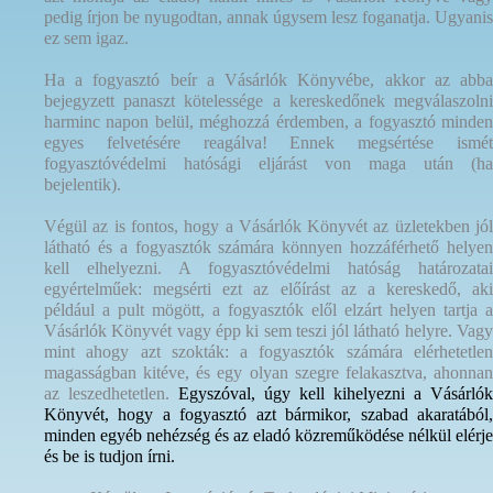
pedig írjon be nyugodtan, annak úgysem lesz foganatja. Ugyanis
ez sem igaz.
Ha a fogyasztó beír a Vásárlók Könyvébe, akkor az abba
bejegyzett panaszt kötelessége a kereskedőnek megválaszolni
harminc napon belül, méghozzá érdemben, a fogyasztó minden
egyes felvetésére reagálva! Ennek megsértése ismét
fogyasztóvédelmi hatósági eljárást von maga után (ha
bejelentik).
Végül az is fontos, hogy a Vásárlók Könyvét az üzletekben jól
látható és a fogyasztók számára könnyen hozzáférhető helyen
kell elhelyezni. A fogyasztóvédelmi hatóság határozatai
egyértelműek: megsérti ezt az előírást az a kereskedő, aki
például a pult mögött, a fogyasztók elől elzárt helyen tartja a
Vásárlók Könyvét vagy épp ki sem teszi jól látható helyre. Vagy
mint ahogy azt szokták: a fogyasztók számára elérhetetlen
magasságban kitéve, és egy olyan szegre felakasztva, ahonnan
az leszedhetetlen.
Egyszóval, úgy kell kihelyezni a Vásárlók
Könyvét, hogy a fogyasztó azt bármikor, szabad akaratából,
minden egyéb nehézség és az eladó közreműködése nélkül elérje
és be is tudjon írni.