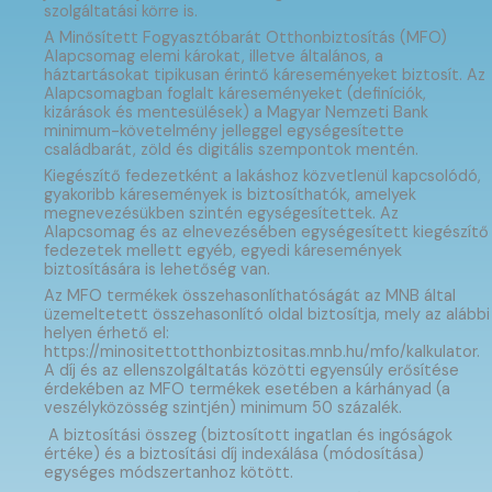
szolgáltatási körre is.
A Minősített Fogyasztóbarát Otthonbiztosítás (MFO)
Alapcsomag elemi károkat, illetve általános, a
háztartásokat tipikusan érintő káreseményeket biztosít. Az
Alapcsomagban foglalt káreseményeket (definíciók,
kizárások és mentesülések) a Magyar Nemzeti Bank
minimum-követelmény jelleggel egységesítette
családbarát, zöld és digitális szempontok mentén.
Kiegészítő fedezetként a lakáshoz közvetlenül kapcsolódó,
gyakoribb káresemények is biztosíthatók, amelyek
megnevezésükben szintén egységesítettek. Az
Alapcsomag és az elnevezésében egységesített kiegészítő
fedezetek mellett egyéb, egyedi káresemények
biztosítására is lehetőség van.
Az MFO termékek összehasonlíthatóságát az MNB által
üzemeltetett összehasonlító oldal biztosítja, mely az alábbi
helyen érhető el:
https://minositettotthonbiztositas.mnb.hu/mfo/kalkulator.
A díj és az ellenszolgáltatás közötti egyensúly erősítése
érdekében az MFO termékek esetében a kárhányad (a
veszélyközösség szintjén) minimum 50 százalék.
A biztosítási összeg (biztosított ingatlan és ingóságok
értéke) és a biztosítási díj indexálása (módosítása)
egységes módszertanhoz kötött.