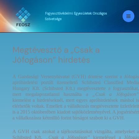
Skip
to
content
Fogyasztóvédelmi
Egyesületek
Országos
Szövetsége
Megtévesztő a „Csak a
Jófogáson” hirdetés
A Gazdasági Versenyhivatal (GVH) döntése szerint a Jófogás
apróhirdetési portált üzemeltető Schibsted Classified Media
Hungary Kft. (Schibsted Kft.) megtévesztette a fogyasztókat,
mert megalapozatlanul használta a
„Csak a Jófogáson
kiemelést a hirdetéseknél, mert egyes apróhirdetések máshol is
elérhetők voltak. Emellett a vállalkozás megtévesztette üzletfeleit
is a 2015 októberében kiadott sajtóközleményével. A jogsértésért
a vállalkozásra kétmillió forint bírságot szabott ki a GVH.
A GVH csak azokat a tájékoztatásokat vizsgálta, amelyeket a
Schibsted Kft.
„Csak a Jófogáson”
kiemeléssel a Jófogá