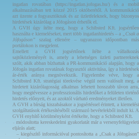
ingatlan rovatában (https://ingatlan.jofogas.hu/) és a mobil
alkalmazásában tett közzé 2015 októberétől. A kommunikáció
azt üzente a fogyasztóknak és az üzletfeleknek, hogy bizonyos
hirdetések kizárólag a Jófogáson érhetők el.
A GVH úgy ítélte meg, hogy a Schibsted Kft. jogsértően
használta e kiemeléseket, mert több ingatlanhirdetés – a
„Csak 
Jófogáson”
szalag ellenére – ugyanazon időpontban más
portálokon is megjelent.
Emellett a GVH jogsértőnek ítélte a vállalkozás
sajtóközleményét is, amely a lehetséges üzleti partnereknek
szólt, akik abban bízhattak a PR-kommunikáció alapján, hogy a
Jófogás ingatlan rovatának fogyasztói aktivitása, így a hirdetések
ár-érték aránya megnövekszik. Figyelembe véve, hogy a
Schibsted Kft. stratégiai törekvése végül nem valósult meg, a
hirdetett kizárólagosság alkalmas lehetett hosszabb távon arra,
hogy megtévessze a professzionális hirdetőket a felületen történő
hirdetés előnyeit, és az azoktól várható eredményeket illetően.
A GVH a
bírság kiszabásakor a jogsértéssel érintett, a kiemelés
szolgáltatások értékesítéséből származó bevételekből indult ki. A
GVH enyhítő körülményként értékelte, hogy a Schibsted Kft.
módosította kereskedelmi gyakorlatát már a versenyfelügyelet
·
–
eljárás alatt;
– kiegészítő információval pontosította a „Csak a Jófogáson”
·