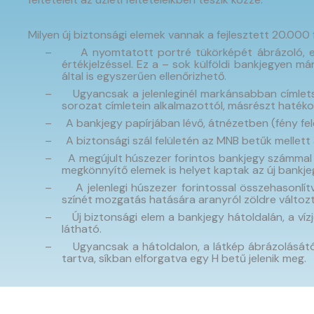
Milyen új biztonsági elemek vannak a fejlesztett 20.000
–
A nyomtatott portré tükörképét ábrázoló, ed
értékjelzéssel. Ez a – sok külföldi bankjegyen 
által is egyszerűen ellenőrizhető.
–
Ugyancsak a jelenleginél markánsabban címletsp
sorozat címletein alkalmazottól, másrészt hatéko
–
A bankjegy papírjában lévő, átnézetben (fény felé
–
A biztonsági szál felületén az MNB betűk mellett
–
A megújult húszezer forintos bankjegy számmal é
megkönnyítő elemek is helyet kaptak az új bankje
–
A jelenlegi húszezer forintossal összehasonlí
színét mozgatás hatására aranyról zöldre változt
–
Új biztonsági elem a bankjegy hátoldalán, a víz
látható.
–
Ugyancsak a hátoldalon, a látkép ábrázolásátó
tartva, síkban elforgatva egy H betű jelenik meg.