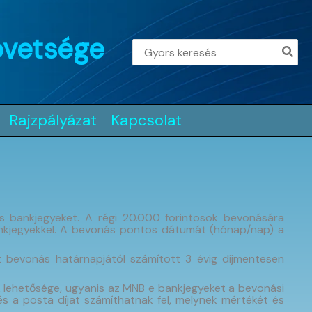
övetsége
Search
for:
Rajzpályázat
Kapcsolat
s bankjegyeket. A régi 20.000 forintosok bevonására
ankjegyekkel. A bevonás pontos dátumát (hónap/nap) a
t bevonás határnapjától számított 3 évig díjmentesen
ek lehetősége, ugyanis az MNB e bankjegyeket a bevonási
és a posta díjat számíthatnak fel, melynek mértékét és