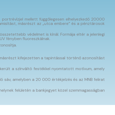
a portrévízjel mellett függőlegesen elhelyezkedő 20000
 hamisítást, másrészt az „utca embere” és a pénztárosok
sszetettebb védelmet is kínál. Formája eltér a jelenlegi
 UV fényben fluoreszkálnak.
zonosítja.
 másrészt kifejezetten a tapintással történő azonosítást
 került a színváltó festékkel nyomtatott motívum, amely
áló sáv, amelyben a 20 000 értékjelzés és az MNB felirat
, amelynek felületén a bankjegyet közel szemmagasságban