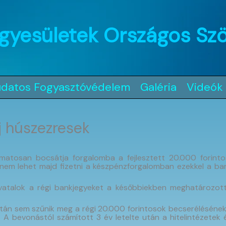
gyesületek Országos Sz
udatos Fogyasztóvédelem
Galéria
Videók
j húszezresek
atosan bocsátja forgalomba a fejlesztett 20.000 forinto
r nem lehet majd fizetni a készpénzforgalomban ezekkel a b
ivatalok a régi bankjegyeket a későbbiekben meghatározot
te után sem szűnik meg a régi 20.000 forintosok becserélésén
A bevonástól számított 3 év letelte után a hitelintézetek 