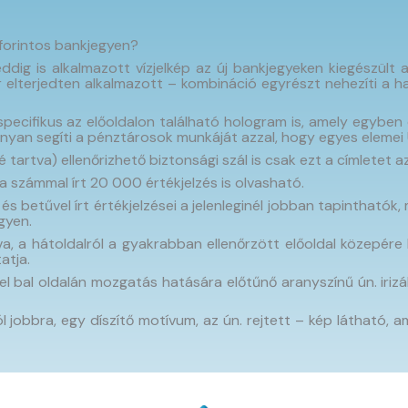
 forintos bankjegyen?
dig is alkalmazott vízjelkép az új bankjegyeken kiegészült 
már elterjedten alkalmazott – kombináció egyrészt nehezíti a
ecifikus az előoldalon található hologram is, amely egyben ö
nyan segíti a pénztárosok munkáját azzal, hogy egyes elemei
 tartva) ellenőrizhető biztonsági szál is csak ezt a címletet a
 a számmal írt 20 000 értékjelzés is olvasható.
s betűvel írt értékjelzései a jelenleginél jobban tapinthatók,
gyen.
tva, a hátoldalról a gyakrabban ellenőrzött előoldal közepére
atja.
jel bal oldalán mozgatás hatására előtűnő aranyszínű ún. iriz
l jobbra, egy díszítő motívum, az ún. rejtett – kép látható