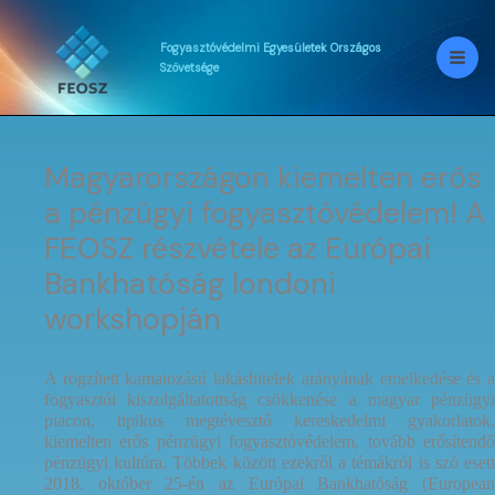
Skip
to
content
Fogyasztóvédelmi
Egyesületek
Országos
Szövetsége
Magyarországon kiemelten erős
a pénzügyi fogyasztóvédelem! A
FEOSZ részvétele az Európai
Bankhatóság londoni
workshopján
A rögzített kamatozású lakáshitelek arányának emelkedése és a
fogyasztói kiszolgáltatottság csökkenése a magyar pénzügyi
piacon, tipikus megtévesztő kereskedelmi gyakorlatok,
kiemelten erős pénzügyi fogyasztóvédelem, tovább erősítendő
pénzügyi kultúra. Többek között ezekről a témákról is szó esett
2018. október 25-én az Európai Bankhatóság (European