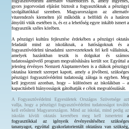
fogyasztóvédelmi alternatív vitarendezés is, amely ingyenes,
gyors jogorvoslati eljárást biztosít a fogyasztóknak a pénzügyi
szolgáltatókkal szemben. Magyarországon az alternatív
vitarendezés kiemelten jól működik a belföldi és a határon
átnyúló viták esetében is, és ez a lehetőség egyre inkább ismert a
fogyasztók széles körében.
A pénzügyi kultúra fejlesztése érdekében a pénzügyi oktatás
feladatát mind az iskoláknak, a hatóságoknak és a
fogyasztóvédelmi társadalmi szervezeteknek fel kell vállalniuk,
amelyek hazánkban teszik is dolgukat és számos
tudatosságnövelő program megvalósítására került sor. Egyúttal a
jelenleg érvényes Nemzeti Alaptantervben is a diákok pénzügyi
oktatása kiemelt szerepet kapott, amely a jövőbeni, szükséges
pénzügyi fogyasztóvédelmi tudatosság záloga is egyben. Meg
kell jegyezni azonban, hogy – különösen az iskolákban – a
kapacitásbeli hiányosságok gátolhatják e célok megvalósulását.
A Fogyasztóvédelmi Egyesületek Országos Szövetsége azt
vallja, hogy a pénzügyi fogyasztóvédelmi tudatosságot tovább
kell erősíteni Magyarországon. Mind az iskolai, mind pedig az
iskolán kívüli oktatás keretében meg kell ismertetni
a
fogyasztókkal az igényeik érvényesítéséhez szükséges
tananyagot, egyúttal gyakorlatorientált oktatásra van szükség,