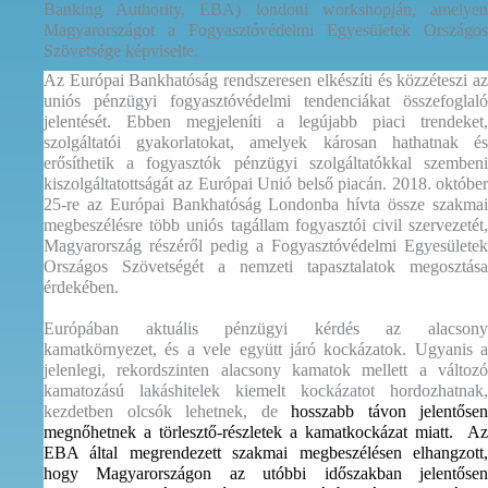
Banking Authority, EBA) londoni workshopján, amelyen
Magyarországot a Fogyasztóvédelmi Egyesületek Országos
Szövetsége képviselte.
Az Európai Bankhatóság rendszeresen elkészíti és közzéteszi az
uniós pénzügyi fogyasztóvédelmi tendenciákat összefoglaló
jelentését. Ebben megjeleníti a legújabb piaci trendeket,
szolgáltatói gyakorlatokat, amelyek károsan hathatnak és
erősíthetik a fogyasztók pénzügyi szolgáltatókkal szembeni
kiszolgáltatottságát az Európai Unió belső piacán. 2018. október
25-re az Európai Bankhatóság Londonba hívta össze szakmai
megbeszélésre több uniós tagállam fogyasztói civil szervezetét,
Magyarország részéről pedig a Fogyasztóvédelmi Egyesületek
Országos Szövetségét a nemzeti tapasztalatok megosztása
érdekében.
Európában aktuális pénzügyi kérdés az alacsony
kamatkörnyezet, és a vele együtt járó kockázatok. Ugyanis a
jelenlegi, rekordszinten alacsony kamatok mellett a változó
kamatozású lakáshitelek kiemelt kockázatot hordozhatnak,
kezdetben olcsók lehetnek, de
hosszabb távon jelentősen
megnőhetnek a törlesztő-részletek a kamatkockázat miatt.
Az
EBA által megrendezett szakmai megbeszélésen elhangzott,
hogy Magyarországon az utóbbi időszakban jelentősen