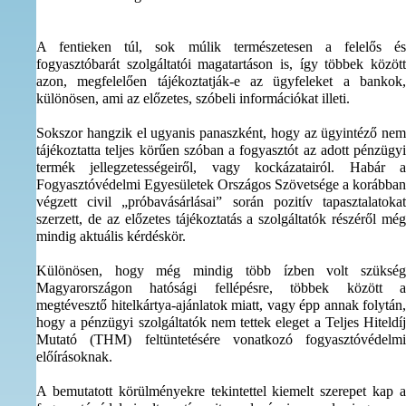
A fentieken túl, sok múlik természetesen a felelős és
fogyasztóbarát szolgáltatói magatartáson is, így többek között
azon, megfelelően tájékoztatják-e az ügyfeleket a bankok,
különösen, ami az előzetes, szóbeli információkat illeti.
Sokszor hangzik el ugyanis panaszként, hogy az ügyintéző nem
tájékoztatta teljes körűen szóban a fogyasztót az adott pénzügyi
termék jellegzetességeiről, vagy kockázatairól. Habár a
Fogyasztóvédelmi Egyesületek Országos Szövetsége a korábban
végzett civil „próbavásárlásai” során pozitív tapasztalatokat
szerzett, de az előzetes tájékoztatás a szolgáltatók részéről még
mindig aktuális kérdéskör.
Különösen, hogy még mindig több ízben volt szükség
Magyarországon hatósági fellépésre, többek között a
megtévesztő hitelkártya-ajánlatok miatt, vagy épp annak folytán,
hogy a pénzügyi szolgáltatók nem tettek eleget a Teljes Hiteldíj
Mutató (THM) feltüntetésére vonatkozó fogyasztóvédelmi
előírásoknak.
A bemutatott körülményekre tekintettel kiemelt szerepet kap a