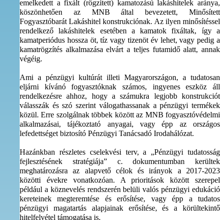
emelkedett a fixált (rögzített) kamatozású lakáshitelek aránya,
köszönhetően az MNB által bevezetett, Minősített
Fogyasztóbarát Lakáshitel konstrukciónak. Az ilyen minősítéssel
rendelkező lakáshitelek esetében a kamatok fixáltak, így a
kamatperiódus hossza öt, tíz vagy tizenöt év lehet, vagy pedig a
kamatrögzítés alkalmazása elvárt a teljes futamidő alatt, annak
végéig.
Ami a pénzügyi kultúrát illeti Magyarországon, a tudatosan
eljárni kívánó fogyasztóknak számos, ingyenes eszköz áll
rendelkezésre ahhoz, hogy a számukra legjobb konstrukciót
válasszák és szó szerint válogathassanak a pénzügyi termékek
közül. Erre szolgálnak többek között az MNB fogyasztóvédelmi
alkalmazásai, tájékoztató anyagai, vagy épp az országos
lefedettséget biztosító Pénzügyi Tanácsadó Irodahálózat.
Hazánkban részletes cselekvési terv, a „Pénzügyi tudatosság
fejlesztésének stratégiája” c. dokumentumban kerültek
meghatározásra az alapvető célok és irányok a 2017-2023
közötti évekre vonatkozóan. A prioritások között szerepel
például a köznevelés rendszerén belüli valós pénzügyi edukáció
kereteinek megteremtése és erősítése, vagy épp a tudatos
pénzügyi magatartás alapjainak erősítése, és a körültekintő
hitelfelvétel támogatása is.