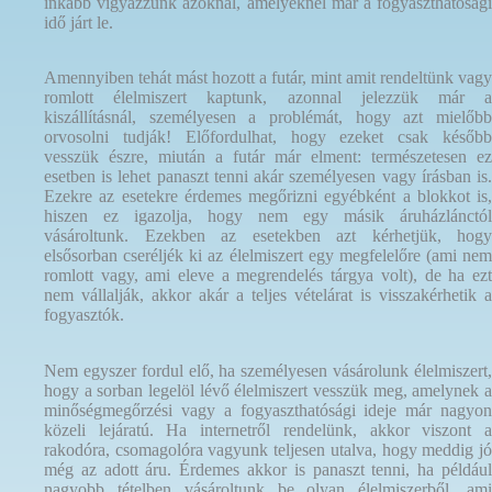
inkább vigyázzunk azoknál, amelyeknél már a fogyaszthatósági
idő járt le.
Amennyiben tehát mást hozott a futár, mint amit rendeltünk vagy
romlott élelmiszert kaptunk, azonnal jelezzük már a
kiszállításnál, személyesen a problémát, hogy azt mielőbb
orvosolni tudják! Előfordulhat, hogy ezeket csak később
vesszük észre, miután a futár már elment: természetesen ez
esetben is lehet panaszt tenni akár személyesen vagy írásban is.
Ezekre az esetekre érdemes megőrizni egyébként a blokkot is,
hiszen ez igazolja, hogy nem egy másik áruházlánctól
vásároltunk. Ezekben az esetekben azt kérhetjük, hogy
elsősorban cseréljék ki az élelmiszert egy megfelelőre (ami nem
romlott vagy, ami eleve a megrendelés tárgya volt), de ha ezt
nem vállalják, akkor akár a teljes vételárat is visszakérhetik a
fogyasztók.
Nem egyszer fordul elő, ha személyesen vásárolunk élelmiszert,
hogy a sorban legelöl lévő élelmiszert vesszük meg, amelynek a
minőségmegőrzési vagy a fogyaszthatósági ideje már nagyon
közeli lejáratú. Ha internetről rendelünk, akkor viszont a
rakodóra, csomagolóra vagyunk teljesen utalva, hogy meddig jó
még az adott áru. Érdemes akkor is panaszt tenni, ha például
nagyobb tételben vásároltunk be olyan élelmiszerből, ami