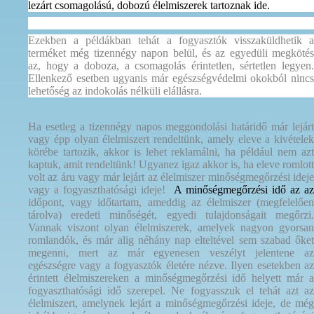
lezárt csomagolású, dobozú élelmiszerek tartoznak ide.
Ezekben a példákban tehát a fogyasztók visszaküldhetik a
terméket még tizennégy napon belül, és az egyedüli megkötés
az, hogy a doboza, a csomagolás érintetlen, sértetlen legyen.
Ellenkező esetben ugyanis már egészségvédelmi okokból nincs
lehetőség az indokolás nélküli elállásra.
Ha esetleg a tizennégy napos meggondolási határidő már lejárt
vagy épp olyan élelmiszert rendeltünk, amely eleve a kivételek
körébe tartozik, akkor is lehet reklamálni, ha például nem azt
kaptuk, amit rendeltünk! Ugyanez igaz akkor is, ha eleve romlott
volt az áru vagy már lejárt az élelmiszer minőségmegőrzési ideje
vagy a fogyaszthatósági ideje!
A minőségmegőrzési idő az a
időpont, vagy időtartam, ameddig az élelmiszer (megfelelően
tárolva) eredeti minőségét, egyedi tulajdonságait megőrzi.
Vannak viszont olyan élelmiszerek, amelyek nagyon gyorsan
romlandók, és már alig néhány nap elteltével sem szabad őket
megenni, mert az már egyenesen veszélyt jelentene az
egészségre vagy a fogyasztók életére nézve. Ilyen esetekben az
érintett élelmiszereken a minőségmegőrzési idő helyett már a
fogyaszthatósági idő szerepel. Ne fogyasszuk el tehát azt az
élelmiszert, amelynek lejárt a minőségmegőrzési ideje, de még