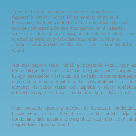
Egyre népszerűbb az internetes élelmiszerrendelés is a
fogyasztók körében. Sokkal kényelmesebb, mint a bolti
bevásárlás, hiszen nem kell kivárni az áruházakban a kígyózó
sorokat a pénztárak előtt, és a futár házhoz jön. A választék
széleskörű, a tortáktól a kolbászig, a tartós élelmiszerektől a friss
tejtermékig bármi megvásárolható már online is. Mint az
internetes vásárlás esetében általában, itt sem árt körültekintően
eljárni!
Azt már nagyon sokan tudják a fogyasztók közül, hogy az
online megrendeléseknél általában meggondolhatják magukat,
ha egy kereskedőtől vásároltak. Az átvételtől számított tizennégy
napon belül minden további nélkül visszaküldhetik az adott
terméket, és ekkor vissza kell kapniuk a teljes, korábban
kifizetett összeget. Ezt hívjuk indokolás nélküli elállási jognak.
Nem egyszerű viszont a helyzet, ha élelmiszert rendeltünk,
hiszen ekkor számos kivétel van, amikor utóbb mégsem
gondolhatja meg magát a fogyasztó! Ez attól függ, hogy mi a
megrendelés tárgya pontosan!