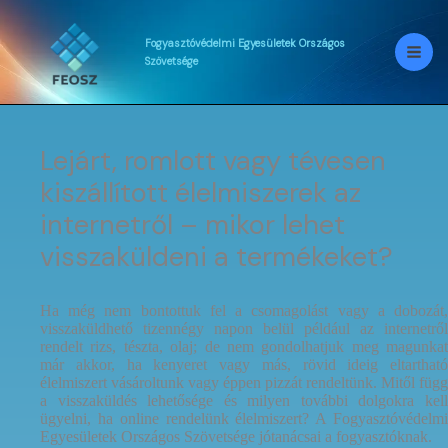
Skip
to
content
Fogyasztóvédelmi
Egyesületek
Országos
Szövetsége
Lejárt, romlott vagy tévesen
kiszállított élelmiszerek az
internetről – mikor lehet
visszaküldeni a termékeket?
Ha még nem bontottuk fel a csomagolást vagy a dobozát,
visszaküldhető tizennégy napon belül például az internetről
rendelt rizs, tészta, olaj; de nem gondolhatjuk meg magunkat
már akkor, ha kenyeret vagy más, rövid ideig eltartható
élelmiszert vásároltunk vagy éppen pizzát rendeltünk. Mitől függ
a visszaküldés lehetősége és milyen további dolgokra kell
ügyelni, ha online rendelünk élelmiszert? A Fogyasztóvédelmi
Egyesületek Országos Szövetsége jótanácsai a fogyasztóknak.