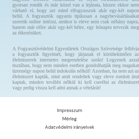
gyorsan romlik és már közel van a lejárata, hiszen ekkor nem
várható el, hogy azt mind elfogyasszuk akár egy-két napon
belül. A fogyasztók ugyanis tipikusan a nagybevásárlásaikat
szeretik online intézni, amikor is eleve nem csak néhány napra,
hanem már előre akár egy-két hétre, egy hónapra tervezik meg
az étkezésüket.
A Fogyasztóvédelmi Egyesületek Országos Szövetsége felhívja
a fogyasztók figyelmét, hogy járjanak el körültekintően az
élelmiszerek internetes megrendelése során! Legyenek azzal
tisztában, hogy nem minden esetben gondolhatják meg magukat
tizennégy napon belül indokolás nélkül! Azonban, ha nem azt az
élelmiszert kapták, mint amit rendeltek vagy eleve romlott árut
kaptak, minden további nélkül ki kell cserélni az élelmiszert
vagy pedig vissza kell adni annak a vételárát!
Impresszum
Mérleg
Adatvédelmi irányelvek