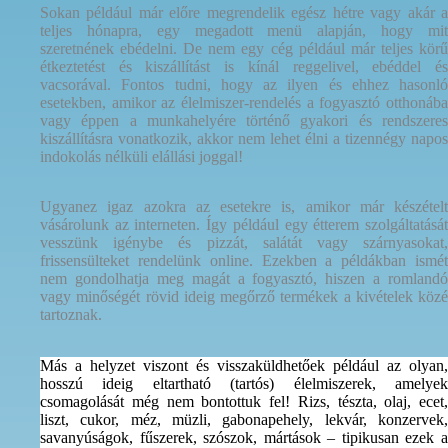
Sokan például már előre megrendelik egész hétre vagy akár a
teljes hónapra, egy megadott menü alapján, hogy mit
szeretnének ebédelni. De nem egy cég például már teljes körű
étkeztetést és kiszállítást is kínál reggelivel, ebéddel és
vacsorával. Fontos tudni, hogy az ilyen és ehhez hasonló
esetekben, amikor az élelmiszer-rendelés a fogyasztó otthonába
vagy éppen a munkahelyére történő gyakori és rendszeres
kiszállításra vonatkozik, akkor nem lehet élni a tizennégy napos
indokolás nélküli elállási joggal!
Ugyanez igaz azokra az esetekre is, amikor már készételt
vásárolunk az interneten. Így például egy étterem szolgáltatását
vesszünk igénybe és pizzát, salátát vagy szárnyasokat,
frissensülteket rendelünk online. Ezekben a példákban ismét
nem gondolhatja meg magát a fogyasztó, hiszen a romlandó
vagy minőségét rövid ideig megőrző termékek a kivételek közé
tartoznak.
Más a helyzet viszont és visszaküldhetőek például az olyan,
hosszú ideig eltartható (tartós) élelmiszerek, amelyek
csomagolását még nem bontottuk fel! Rizs, tészta, olaj, ecet,
liszt, cukor, méz, müzli, gabonapehely, lekvár, konzervek,
savanyúságok, fűszerek, szószok, mártások – tipikusan ezek a