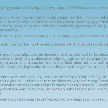
lmi Egyesületek Országos Szövetsége a XVIII. kerületi önkormá
s az önkormányzati rendelet kifogásolt rendelkezéseinek felü
s tilalmát kérte a Kúriától. A Kúria először azonnali jogvéde
apította, hogy a légiutas adóról rendelkező jogszabály 11–18. 
gsemmisítette.
 arról, hogy ez év január 1-jével új települési adót vezet be
ezer forintot kell fizetnie légi utazásonként. A légiutas-adót 
ndez olyan alapvető kérdéseket, mint az adófizetési kötelez
ként történő igazolásnak módja. Ez jogbizonytalanságot ered
a tranzit, és a transzfer utazás is adóköteles, noha az adóbe
 nem kerül kapcsolatba az adóalannyal, vagyis az utassal. Nem 
lalomra azért volt szükség, mert: az adó tárgyát képező légi u
 a január 1-től bevezetett adófizetési kötelezettség. Ezzel
égrehajthatóságának kifejtett hiányosságain alapuló – elneh
reállítása nem vagy csak aránytalan nehézségek árán lehetség
s.
zések a jogbiztonság részét képező normavilágosság követel