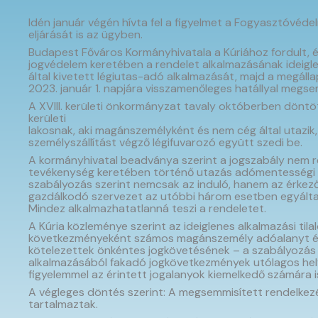
Idén január végén hívta fel a figyelmet a Fogyasztóvéde
eljárását is az ügyben.
Budapest Főváros Kormányhivatala a Kúriához fordult, é
jogvédelem keretében a rendelet alkalmazásának ideiglene
által kivetett légiutas-adó alkalmazását, majd a megáll
2023. január 1. napjára visszamenőleges hatállyal me
A XVIII. kerületi önkormányzat tavaly októberben döntött
kerületi
lakosnak, aki magánszemélyként és nem cég által utazik, 
személyszállítást végző légifuvarozó együtt szedi be.
A kormányhivatal beadványa szerint a jogszabály nem re
tevékenység keretében történő utazás adómentességi ok
szabályozás szerint nemcsak az induló, hanem az érkező, 
gazdálkodó szervezet az utóbbi három esetben egyáltalán
Mindez alkalmazhatatlanná teszi a rendeletet.
A Kúria közleménye szerint az ideiglenes alkalmazási ti
következményeként számos magánszemély adóalanyt érint
kötelezettek önkéntes jogkövetésének – a szabályozás v
alkalmazásából fakadó jogkövetkezmények utólagos hely
figyelemmel az érintett jogalanyok kiemelkedő számára i
A végleges döntés szerint: A megsemmisített rendelke
tartalmaztak.