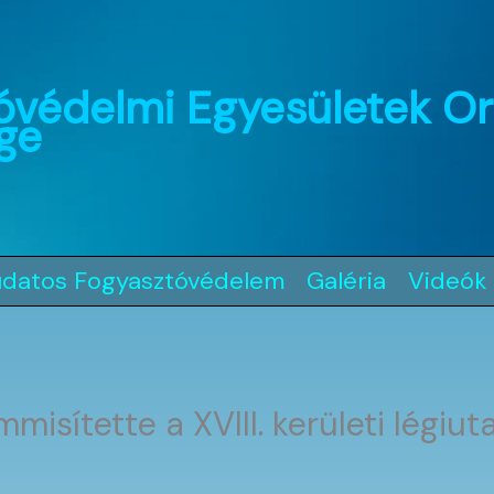
óvédelmi Egyesületek O
ge
udatos Fogyasztóvédelem
Galéria
Videók
isítette a XVIII. kerületi légiu