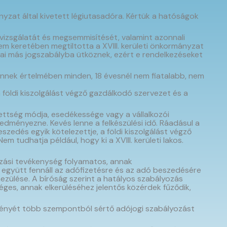
nyzat által kivetett légiutasadóra. Kértük a hatóságok
lvizsgálatát és megsemmisítését, valamint azonnali
lem keretében megtiltotta a XVIII. kerületi önkormányzat
§-ai más jogszabályba ütköznek, ezért e rendelkezéseket
, ennek értelmében minden, 18 évesnél nem fiatalabb, nem
a földi kiszolgálást végző gazdálkodó szervezet és a
ettség módja, esedékessége vagy a vállalkozói
ményezne. Kevés lenne a felkészülési idő. Ráadásul a
szedés egyik kötelezettje, a földi kiszolgálást végző
tudhatja például, hogy ki a XVIII. kerületi lakos.
tazási tevékenység folyamatos, annak
 együtt fennáll az adófizetésre és az adó beszedésére
ezülése. A bíróság szerint a hatályos szabályozás
es, annak elkerüléséhez jelentős közérdek fűződik,
ményét több szempontból sértő adójogi szabályozást