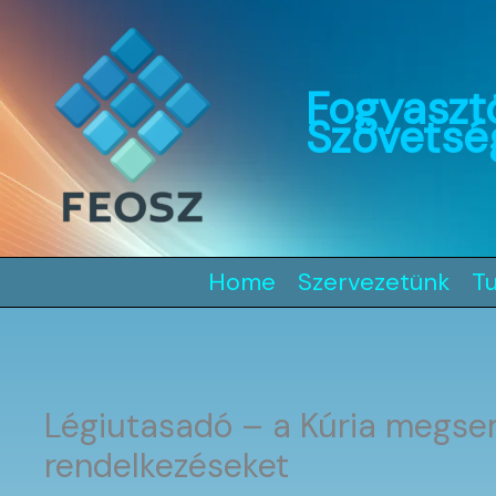
Skip
to
content
Fogyaszt
Szövetsé
Home
Szervezetünk
T
Légiutasadó – a Kúria megsemm
rendelkezéseket