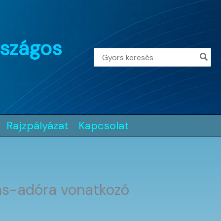
rszágos
Search
for:
Rajzpályázat
Kapcsolat
tas-adóra vonatkozó