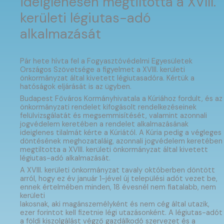
ideiglenesen megtiltotta a XVIII.
kerületi légiutas-adó
alkalmazását
Pár hete hívta fel a Fogyasztóvédelmi Egyesületek
Országos Szövetsége a figyelmet a XVIII. kerületi
önkormányzat által kivetett légiutasadóra. Kértük a
hatóságok eljárását is az ügyben.
Budapest Főváros Kormányhivatala a Kúriához fordult, és az
önkormányzati rendelet kifogásolt rendelkezéseinek
felülvizsgálatát és megsemmisítését, valamint azonnali
jogvédelem keretében a rendelet alkalmazásának
ideiglenes tilalmát kérte a Kúriától. A Kúria pedig a végleges
döntésének meghozataláig, azonnali jogvédelem keretében
megtiltotta a XVIII. kerületi önkormányzat által kivetett
légiutas-adó alkalmazását.
A XVIII. kerületi önkormányzat tavaly októberben döntött
arról, hogy ez év január 1-jével új települési adót vezet be,
ennek értelmében minden, 18 évesnél nem fiatalabb, nem
kerületi
lakosnak, aki magánszemélyként és nem cég által utazik,
ezer forintot kell fizetnie légi utazásonként. A légiutas-adót
a földi kiszolgálást végző gazdálkodó szervezet és a