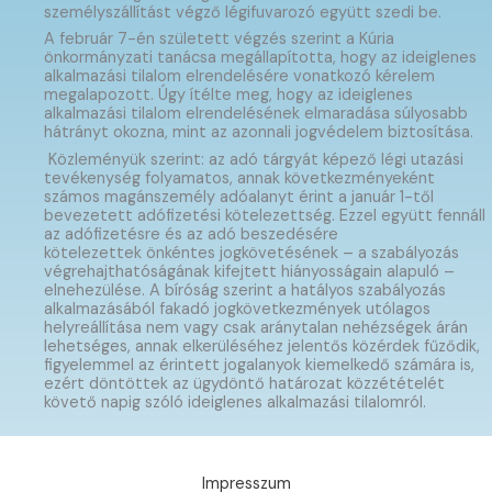
személyszállítást végző légifuvarozó együtt szedi be.
A február 7-én született végzés szerint a Kúria
önkormányzati tanácsa megállapította, hogy az ideiglenes
alkalmazási tilalom elrendelésére vonatkozó kérelem
megalapozott. Úgy ítélte meg, hogy az ideiglenes
alkalmazási tilalom elrendelésének elmaradása súlyosabb
hátrányt okozna, mint az azonnali jogvédelem biztosítása.
Közleményük szerint: az adó tárgyát képező légi utazási
tevékenység folyamatos, annak következményeként
számos magánszemély adóalanyt érint a január 1-től
bevezetett adófizetési kötelezettség. Ezzel együtt fennáll
az adófizetésre és az adó beszedésére
kötelezettek önkéntes jogkövetésének – a szabályozás
végrehajthatóságának kifejtett hiányosságain alapuló –
elnehezülése. A bíróság szerint a hatályos szabályozás
alkalmazásából fakadó jogkövetkezmények utólagos
helyreállítása nem vagy csak aránytalan nehézségek árán
lehetséges, annak elkerüléséhez jelentős közérdek fűződik,
figyelemmel az érintett jogalanyok kiemelkedő számára is,
ezért döntöttek az ügydöntő határozat közzétételét
követő napig szóló ideiglenes alkalmazási tilalomról.
Impresszum